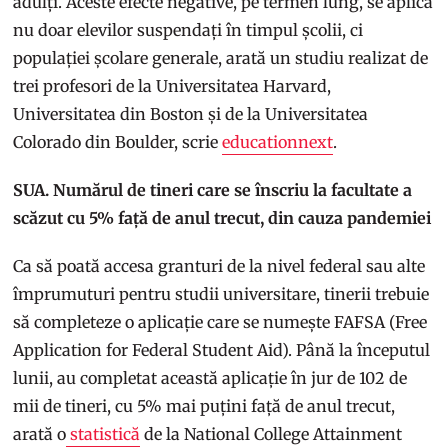
adulți. Aceste efecte negative, pe termen lung, se aplică
nu doar elevilor suspendați în timpul școlii, ci
populației școlare generale, arată un studiu realizat de
trei profesori de la Universitatea Harvard,
Universitatea din Boston și de la Universitatea
Colorado din Boulder, scrie
educationnext
.
SUA. Numărul de tineri care se înscriu la facultate a
scăzut cu 5% față de anul trecut, din cauza pandemiei
Ca să poată accesa granturi de la nivel federal sau alte
împrumuturi pentru studii universitare, tinerii trebuie
să completeze o aplicație care se numește FAFSA (Free
Application for Federal Student Aid). Până la începutul
lunii, au completat această aplicație în jur de 102 de
mii de tineri, cu 5% mai puțini față de anul trecut,
arată o
statistică
de la National College Attainment