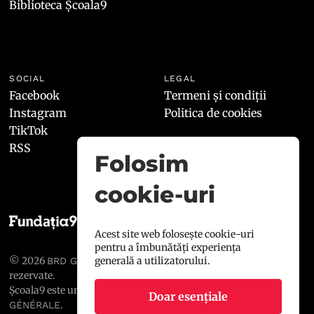
Biblioteca Școala9
SOCIAL
LEGAL
Facebook
Termeni și condiții
Instagram
Politica de cookies
TikTok
RSS
Folosim
cookie-uri
Acest site web folosește cookie-uri
pentru a îmbunătăți experiența
generală a utilizatorului.
© 2026
, toate drepturile
BRD GROUPE SOCIÉTÉ GÉNÉRALE
rezervate.
Școala9 este un proiect susținut de
BRD GROUPE SOCIÉTÉ
Doar esențiale
.
GÉNÉRALE