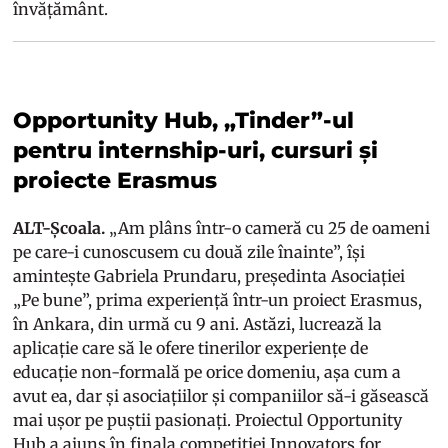
învățământ.
Opportunity Hub, „Tinder”-ul
pentru internship-uri, cursuri și
proiecte Erasmus
ALT-Școala.
„Am plâns într-o cameră cu 25 de oameni
pe care-i cunoscusem cu două zile înainte”, își
amintește Gabriela Prundaru, președinta Asociației
„Pe bune”, prima experiență într-un proiect Erasmus,
în Ankara, din urmă cu 9 ani. Astăzi, lucrează la
aplicație care să le ofere tinerilor experiențe de
educație non-formală pe orice domeniu, așa cum a
avut ea, dar și asociațiilor și companiilor să-i găsească
mai ușor pe puștii pasionați. Proiectul Opportunity
Hub a ajuns în finala competiției Innovators for