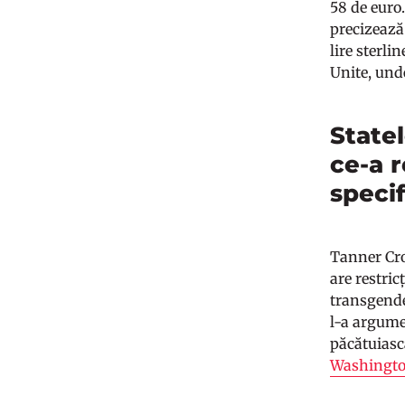
58 de euro.
precizeaz
lire sterli
Unite, unde
Statel
ce-a r
specif
Tanner Cros
are restri
transgender
l-a argume
păcătuiască
Washingto