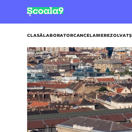
CLASĂ
LABORATOR
CANCELARIE
REZOLVAT
Ș