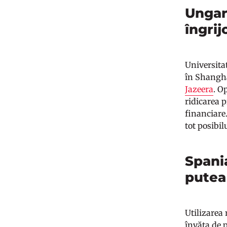
Ungari
îngrij
Universita
în Shangha
Jazeera
. O
ridicarea 
financiare
tot posibil
Spania
putea 
Utilizarea 
învăța de p