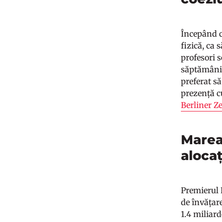
Începând cu
fizică, ca 
profesori s
săptămâni d
preferat să
prezență cu
Berliner Z
Marea
aloca
Premierul 
de învățare
1.4 miliard