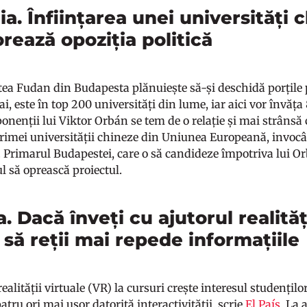
a. Înființarea unei universități 
orează opoziția politică
tea Fudan din Budapesta plănuiește să-și deschidă porțile p
i, este în top 200 universități din lume, iar aici vor învăț
ponenții lui Viktor Orbán se tem de o relație și mai strânsă
primei universității chineze din Uniunea Europeană, invocân
. Primarul Budapestei, care o să candideze împotriva lui Orb
ul să oprească proiectul.
. Dacă înveți cu ajutorul realități
să reții mai repede informațiile
realității virtuale (VR) la cursuri crește interesul studențil
atru ori mai ușor datorită interactivității, scrie
El País
. La 