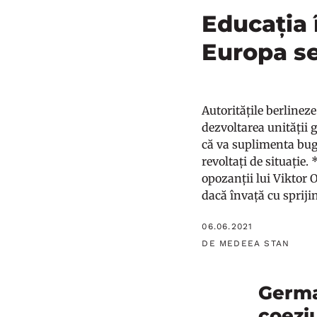
Educația 
Europa se
Autoritățile berlineze
dezvoltarea unității 
că va suplimenta buge
revoltați de situație
opozanții lui Viktor 
dacă învață cu sprijinu
06.06.2021
DE MEDEEA STAN
German
coezi