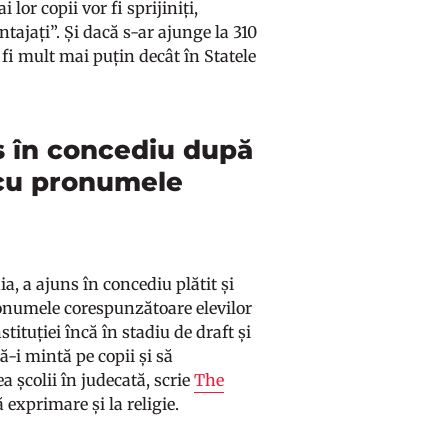
 lor copii vor fi sprijiniți,
ntajați”. Și dacă s-ar ajunge la 310
r fi mult mai puțin decât în Statele
is în concediu după
r cu pronumele
a, a ajuns în concediu plătit și
pronumele corespunzătoare elevilor
stituției încă în stadiu de draft și
-i mintă pe copii și să
 școlii în judecată, scrie
The
ă exprimare și la religie.