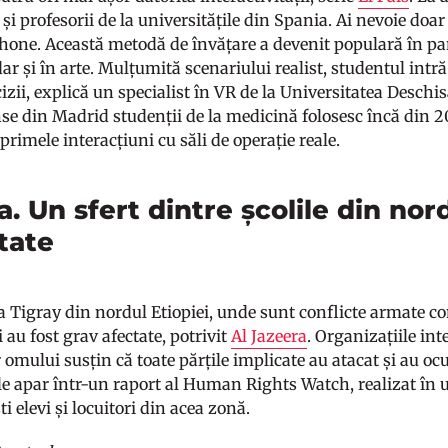
i și profesorii de la universitățile din Spania. Ai nevoie doa
one. Această metodă de învățare a devenit populară în pan
dar și în arte. Mulțumită scenariului realist, studentul intră
izii, explică un specialist în VR de la Universitatea Deschi
e din Madrid studenții de la medicină folosesc încă din 201
 primele interacțiuni cu săli de operație reale.
a. Un sfert dintre școlile din nord
tate
a Tigray din nordul Etiopiei, unde sunt conflicte armate co
i au fost grav afectate, potrivit
Al Jazeera
. Organizațiile in
 omului susțin că toate părțile implicate au atacat și au oc
le apar într-un raport al Human Rights Watch, realizat în u
ști elevi și locuitori din acea zonă.