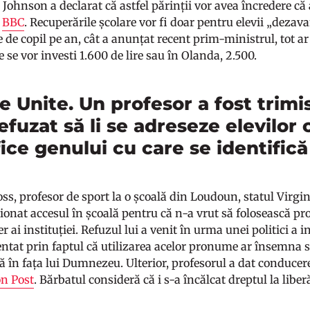
 Johnson a declarat că astfel părinții vor avea încredere că ai
ă
BBC
. Recuperările școlare vor fi doar pentru elevii „dezava
ne de copil pe an, cât a anunțat recent prim-ministrul, tot a
 se vor investi 1.600 de lire sau în Olanda, 2.500.
e Unite. Un profesor a fost trim
efuzat să li se adreseze elevilo
ice genului cu care se identifică
s, profesor de sport la o școală din Loudoun, statul Virgini
cționat accesul în școală pentru că n-a vrut să folosească 
 ai instituției. Refuzul lui a venit în urma unei politici a in
ntat prin faptul că utilizarea acelor pronume ar însemna să
 în fața lui Dumnezeu. Ulterior, profesorul a dat conducerea
n Post
. Bărbatul consideră că i s-a încălcat dreptul la liber