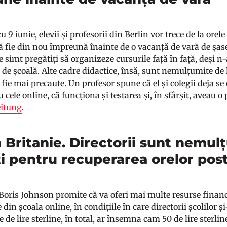
 9 iunie, elevii și profesorii din Berlin vor trece de la orel
să fie din nou împreună înainte de o vacanță de vară de șas
e simt pregătiți să organizeze cursurile față în față, deși n
e școală. Alte cadre didactice, însă, sunt nemulțumite de ho
 fie mai precaute. Un profesor spune că el și colegii deja se
 cele online, că funcționa și testarea și, în sfârșit, aveau o 
eitung
.
 Britanie. Directorii sunt nemulț
ți pentru recuperarea orelor po
Boris Johnson promite că va oferi mai multe resurse financ
 din școala online, în condițiile în care directorii școlilor
e de lire sterline, în total, ar însemna cam 50 de lire sterli