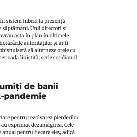
e în sistem hibrid la prezență
e săptămâni. Unii directori și
-aveau asta în plan în ultimele
tărârile autorităților și ar fi
 obișnuiseră să alterneze orele cu
perioadă liniștită, scrie cotidianul
umiți de banii
st-pandemie
iare pentru rezolvarea pierderilor
 și-au exprimat dezamăgirea. Cele
ne anual pentru fiecare elev, adică