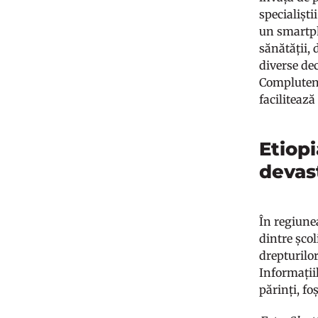
specialiști
un smartph
sănătății, 
diverse dec
Complutens
facilitează
Etiopi
devas
În regiune
dintre școl
drepturilor
Informații
părinți, fo