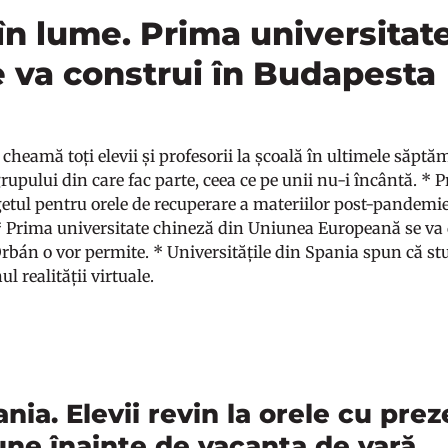
în lume. Prima universitat
 va construi în Budapesta
 cheamă toți elevii și profesorii la școală în ultimele săptă
grupului din care fac parte, ceea ce pe unii nu-i încântă. *
tul pentru orele de recuperare a materiilor post-pandemie,
. * Prima universitate chineză din Uniunea Europeană se va
Orbán o vor permite. * Universitățile din Spania spun că st
l realității virtuale.
ia. Elevii revin la orele cu prez
une înainte de vacanța de vară