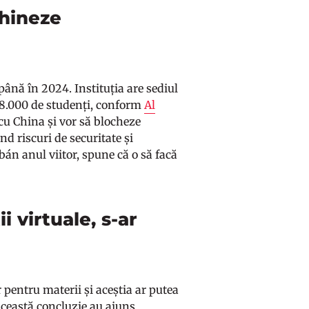
chineze
ână în 2024. Instituția are sediul
a 8.000 de studenți, conform
Al
 cu China și vor să blocheze
d riscuri de securitate și
án anul viitor, spune că o să facă
i virtuale, s-ar
or pentru materii și aceștia ar putea
această concluzie au ajuns