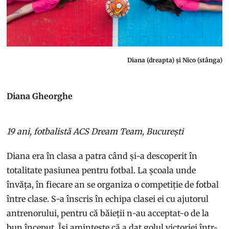
Diana (dreapta) și Nico (stânga)
Diana Gheorghe
19 ani, fotbalistă ACS Dream Team, București
Diana era în clasa a patra când și-a descoperit în
totalitate pasiunea pentru fotbal. La școala unde
învăța, în fiecare an se organiza o competiție de fotbal
între clase. S-a înscris în echipa clasei ei cu ajutorul
antrenorului, pentru că băieții n-au acceptat-o de la
bun început. Își amintește că a dat golul victoriei într-