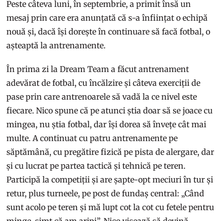
Peste câteva luni, în septembrie, a primit însă un
mesaj prin care era anunțată că s-a înființat o echipă
nouă și, dacă își dorește în continuare să facă fotbal, o
așteaptă la antrenamente.
În prima zi la Dream Team a făcut antrenament
adevărat de fotbal, cu încălzire și câteva exerciții de
pase prin care antrenoarele să vadă la ce nivel este
fiecare. Nico spune că pe atunci știa doar să se joace cu
mingea, nu știa fotbal, dar își dorea să învețe cât mai
multe. A continuat cu patru antrenamente pe
săptămână, cu pregătire fizică pe pista de alergare, dar
și cu lucrat pe partea tactică și tehnică pe teren.
Participă la competiții și are șapte-opt meciuri în tur și
retur, plus turneele, pe post de fundaș central: „Când
sunt acolo pe teren și mă lupt cot la cot cu fetele pentru
minge, simt că am aripi”. Nico visează să devină