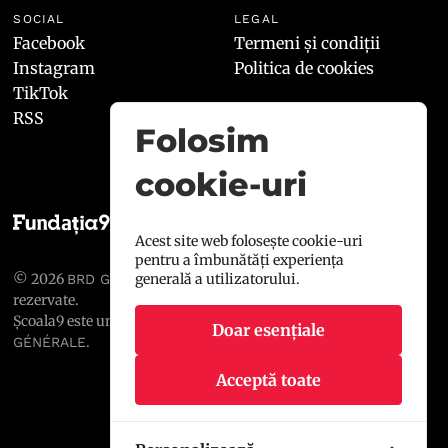
SOCIAL
LEGAL
Facebook
Termeni și condiții
Instagram
Politica de cookies
TikTok
RSS
Folosim
cookie-uri
Acest site web folosește cookie-uri
pentru a îmbunătăți experiența
generală a utilizatorului.
© 2026
, toate drepturile
BRD GROUPE SOCIÉTÉ GÉNÉRALE
rezervate.
Școala9 este un proiect susținut de
BRD GROUPE SOCIÉTÉ
Doar esențiale
.
GÉNÉRALE
Acceptă toate