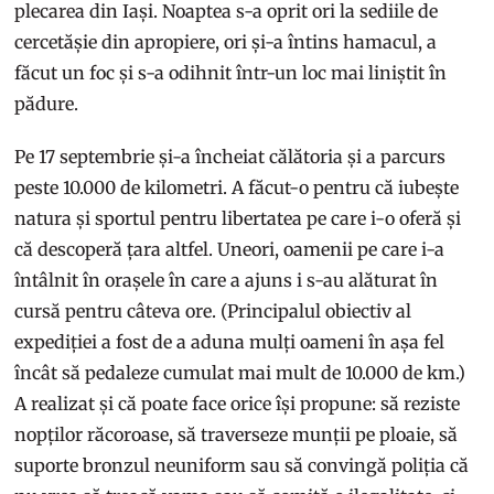
plecarea din Iași. Noaptea s-a oprit ori la sediile de
cercetășie din apropiere, ori și-a întins hamacul, a
făcut un foc și s-a odihnit într-un loc mai liniștit în
pădure.
Pe 17 septembrie și-a încheiat călătoria și a parcurs
peste 10.000 de kilometri. A făcut-o pentru că iubește
natura și sportul pentru libertatea pe care i-o oferă și
că descoperă țara altfel. Uneori, oamenii pe care i-a
întâlnit în orașele în care a ajuns i s-au alăturat în
cursă pentru câteva ore. (Principalul obiectiv al
expediției a fost de a aduna mulți oameni în așa fel
încât să pedaleze cumulat mai mult de 10.000 de km.)
A realizat și că poate face orice își propune: să reziste
nopților răcoroase, să traverseze munții pe ploaie, să
suporte bronzul neuniform sau să convingă poliția că