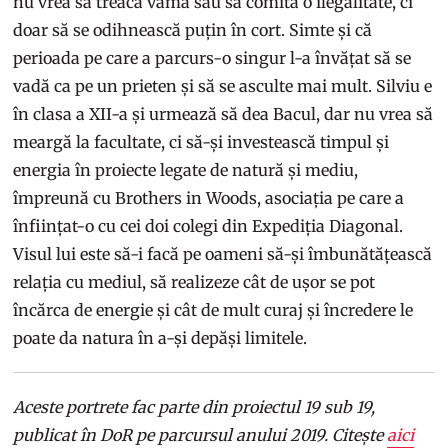
nu vrea să treacă vama sau să comită o ilegalitate, ci
doar să se odihnească puțin în cort. Simte și că
perioada pe care a parcurs-o singur l-a învățat să se
vadă ca pe un prieten și să se asculte mai mult. Silviu e
în clasa a XII-a și urmează să dea Bacul, dar nu vrea să
meargă la facultate, ci să-și investească timpul și
energia în proiecte legate de natură și mediu,
împreună cu Brothers in Woods, asociația pe care a
înființat-o cu cei doi colegi din Expediția Diagonal.
Visul lui este să-i facă pe oameni să-și îmbunătățească
relația cu mediul, să realizeze cât de ușor se pot
încărca de energie și cât de mult curaj și încredere le
poate da natura în a-și depăși limitele.
Aceste portrete fac parte din proiectul 19 sub 19,
publicat în DoR pe parcursul anului 2019. Citește
aici