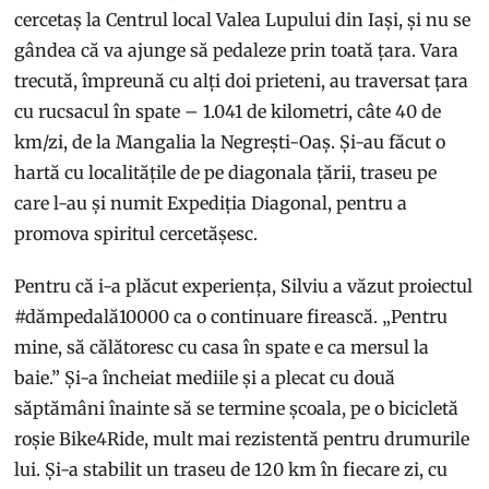
cercetaș la Centrul local Valea Lupului din Iași, și nu se
gândea că va ajunge să pedaleze prin toată țara. Vara
trecută, împreună cu alți doi prieteni, au traversat țara
cu rucsacul în spate – 1.041 de kilometri, câte 40 de
km/zi, de la Mangalia la Negrești-Oaș. Și-au făcut o
hartă cu localitățile de pe diagonala țării, traseu pe
care l-au și numit Expediția Diagonal, pentru a
promova spiritul cercetășesc.
Pentru că i-a plăcut experiența, Silviu a văzut proiectul
#dămpedală10000 ca o continuare firească. „Pentru
mine, să călătoresc cu casa în spate e ca mersul la
baie.” Și-a încheiat mediile și a plecat cu două
săptămâni înainte să se termine școala, pe o bicicletă
roșie Bike4Ride, mult mai rezistentă pentru drumurile
lui. Și-a stabilit un traseu de 120 km în fiecare zi, cu