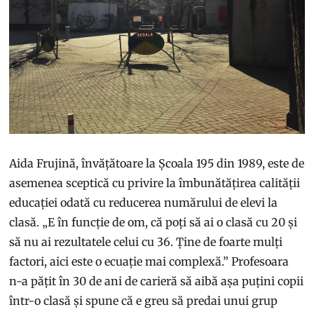
Aida Frujină, învățătoare la Școala 195 din 1989, este de
asemenea sceptică cu privire la îmbunătățirea calității
educației odată cu reducerea numărului de elevi la
clasă. „E în funcție de om, că poți să ai o clasă cu 20 și
să nu ai rezultatele celui cu 36. Ține de foarte mulți
factori, aici este o ecuație mai complexă.” Profesoara
n-a pățit în 30 de ani de carieră să aibă așa puțini copii
într-o clasă și spune că e greu să predai unui grup