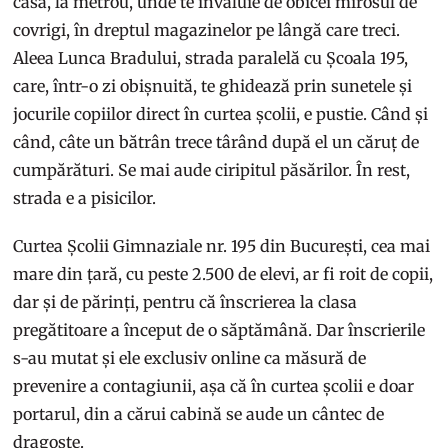
casă, la metrou, unde te învăluie de obicei mirosul de
covrigi, în dreptul magazinelor pe lângă care treci.
Aleea Lunca Bradului, strada paralelă cu Școala 195,
care, într-o zi obișnuită, te ghidează prin sunetele și
jocurile copiilor direct în curtea școlii, e pustie. Când și
când, câte un bătrân trece târând după el un căruț de
cumpărături. Se mai aude ciripitul păsărilor. În rest,
strada e a pisicilor.
Curtea Școlii Gimnaziale nr. 195 din București, cea mai
mare din țară, cu peste 2.500 de elevi, ar fi roit de copii,
dar și de părinți, pentru că înscrierea la clasa
pregătitoare a început de o săptămână. Dar înscrierile
s-au mutat și ele exclusiv online ca măsură de
prevenire a contagiunii, așa că în curtea școlii e doar
portarul, din a cărui cabină se aude un cântec de
dragoste.