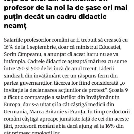
profesor de la noi ia de șase ori mai
puțin decât un cadru didactic
neamț
Salariile profesorilor români ar fi trebuit să crească cu
16% de la 1 septembrie, doar că ministrul Educației,
Sorin Cîmpeanu, a anunțat că acest lucru nu se va
întâmpla. Cadrele didactice așteaptă mărirea cu sume
între 250 și 500 de lei încă de anul trecut. Liderii
sindicali din învățământ cer un răspuns ferm din
partea guvernanților, tăcerea lor fiind considerată „o
invitație la declanșarea acțiunilor de protest”. Școala 9
a făcut o comparație a salariilor din învățământ în
Europa, dar s-a uitat și la cât câștigă medicii din
Germania, Marea Britanie și Franța. În timp ce doctorii
români câștigă aproape jumătate față de cei din aceste
țări, profesorii români abia dacă ajung să ia 16% din
cât primesc omologii lor.