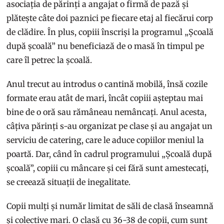
asociația de părinți a angajat o firmă de pază și
plătește câte doi paznici pe fiecare etaj al fiecărui corp
de clădire. În plus, copiii înscriși la programul „Școală
după școală” nu beneficiază de o masă în timpul pe
care îl petrec la școală.
Anul trecut au introdus o cantină mobilă, însă cozile
formate erau atât de mari, încât copiii așteptau mai
bine de o oră sau rămâneau nemâncați. Anul acesta,
câțiva părinți s-au organizat pe clase și au angajat un
serviciu de catering, care le aduce copiilor meniul la
poartă. Dar, când în cadrul programului „Școală după
școală”, copiii cu mâncare și cei fără sunt amestecați,
se creează situații de inegalitate.
Copii mulți și număr limitat de săli de clasă înseamnă
și colective mari. O clasă cu 36-38 de copii, cum sunt