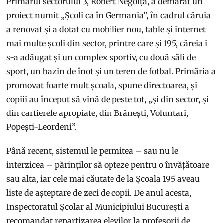
Primarul sectorului 3, Robert Negoiță, a demarat un
proiect numit „Școli ca în Germania”, în cadrul căruia
a renovat și a dotat cu mobilier nou, table și internet
mai multe școli din sector, printre care și 195, căreia i
s-a adăugat și un complex sportiv, cu două săli de
sport, un bazin de înot și un teren de fotbal. Primăria a
promovat foarte mult școala, spune directoarea, și
copiii au început să vină de peste tot, „și din sector, și
din cartierele apropiate, din Brănești, Voluntari,
Popești-Leordeni”.
Până recent, sistemul le permitea – sau nu le
interzicea – părinților să opteze pentru o învățătoare
sau alta, iar cele mai căutate de la Școala 195 aveau
liste de așteptare de zeci de copii. De anul acesta,
Inspectoratul Școlar al Municipiului București a
recomandat repartizarea elevilor la profesorii de