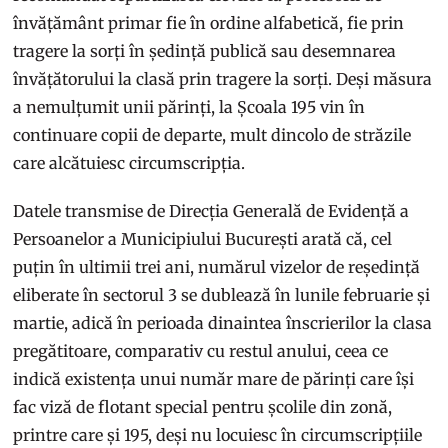
învățământ primar fie în ordine alfabetică, fie prin
tragere la sorți în ședință publică sau desemnarea
învățătorului la clasă prin tragere la sorți. Deși măsura
a nemulțumit unii părinți, la Școala 195 vin în
continuare copii de departe, mult dincolo de străzile
care alcătuiesc circumscripția.
Datele transmise de Direcția Generală de Evidență a
Persoanelor a Municipiului București arată că, cel
puțin în ultimii trei ani, numărul vizelor de reședință
eliberate în sectorul 3 se dublează în lunile februarie și
martie, adică în perioada dinaintea înscrierilor la clasa
pregătitoare, comparativ cu restul anului, ceea ce
indică existența unui număr mare de părinți care își
fac viză de flotant special pentru școlile din zonă,
printre care și 195, deși nu locuiesc în circumscripțiile