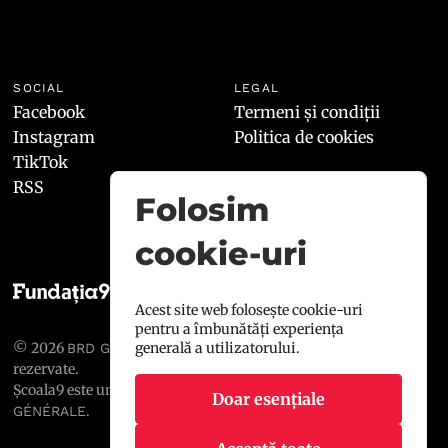
SOCIAL
LEGAL
Facebook
Termeni și condiții
Instagram
Politica de cookies
TikTok
RSS
Folosim
cookie-uri
Acest site web folosește cookie-uri
pentru a îmbunătăți experiența
© 2026
, toate drepturile
generală a utilizatorului.
BRD GROUPE SOCIÉTÉ GÉNÉRALE
rezervate.
Școala9 este un proiect susținut de
BRD GROUPE SOCIÉTÉ
Doar esențiale
.
GÉNÉRALE