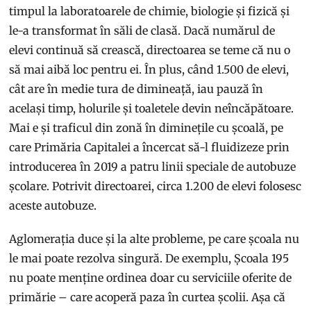
timpul la laboratoarele de chimie, biologie și fizică și
le-a transformat în săli de clasă. Dacă numărul de
elevi continuă să crească, directoarea se teme că nu o
să mai aibă loc pentru ei. În plus, când 1.500 de elevi,
cât are în medie tura de dimineață, iau pauză în
același timp, holurile și toaletele devin neîncăpătoare.
Mai e și traficul din zonă în diminețile cu școală, pe
care Primăria Capitalei a încercat să-l fluidizeze prin
introducerea în 2019 a patru linii speciale de autobuze
școlare. Potrivit directoarei, circa 1.200 de elevi folosesc
aceste autobuze.
Aglomerația duce și la alte probleme, pe care școala nu
le mai poate rezolva singură. De exemplu, Școala 195
nu poate menține ordinea doar cu serviciile oferite de
primărie – care acoperă paza în curtea școlii. Așa că