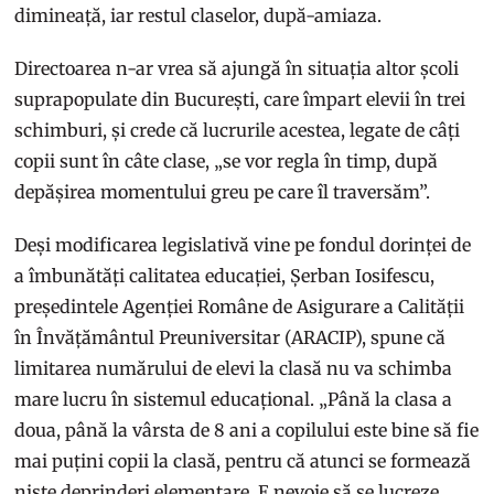
dimineață, iar restul claselor, după-amiaza.
Directoarea n-ar vrea să ajungă în situația altor școli
suprapopulate din București, care împart elevii în trei
schimburi, și crede că lucrurile acestea, legate de câți
copii sunt în câte clase, „se vor regla în timp, după
depășirea momentului greu pe care îl traversăm”.
Deși modificarea legislativă vine pe fondul dorinței de
a îmbunătăți calitatea educației, Șerban Iosifescu,
președintele Agenției Române de Asigurare a Calității
în Învățământul Preuniversitar (ARACIP), spune că
limitarea numărului de elevi la clasă nu va schimba
mare lucru în sistemul educațional. „Până la clasa a
doua, până la vârsta de 8 ani a copilului este bine să fie
mai puțini copii la clasă, pentru că atunci se formează
niște deprinderi elementare. E nevoie să se lucreze