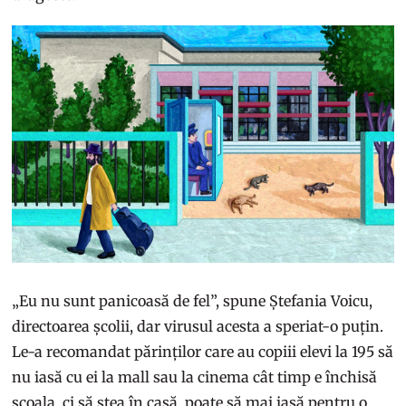
„Eu nu sunt panicoasă de fel”, spune Ștefania Voicu,
directoarea școlii, dar virusul acesta a speriat-o puțin.
Le-a recomandat părinților care au copiii elevi la 195 să
nu iasă cu ei la mall sau la cinema cât timp e închisă
școala, ci să stea în casă, poate să mai iasă pentru o