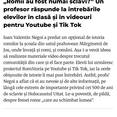
„Romii au fost numai sclavi?” Un
profesor răspunde la întrebările
elevilor în clasă și în videouri
pentru Youtube și Tik Tok
Ioan Valentin Negoi a predat un opțional de istoria
romilor la școala din satul prahovean Mărginenii de
Jos, unde învață și romi, și români. Așa i-a venit ideea
să realizeze materiale video despre trecutul
comunității din care și el face parte. Elevii lui urmăresc
proiectul RomStoria pe Youtube și Tik Tok, iar la orele
obișnuite de istorie îi mai pun întrebări. Astfel, profu’
Negoi a aflat că ei au nevoie și de alte informații, pe
lângă cele extrem de importante privind cei 500 de ani
de sclavie și Holocaustul Uitat. Le-a povestit, de pildă,
despre femei rome „care au schimbat lumea”.