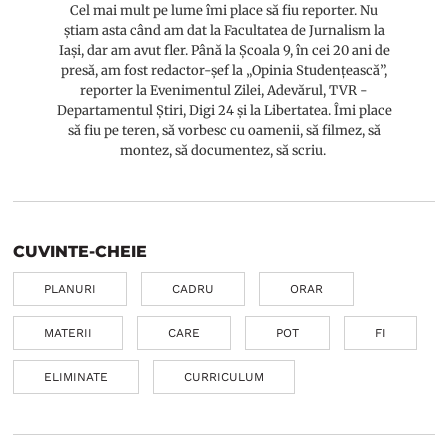
Cel mai mult pe lume îmi place să fiu reporter. Nu
știam asta când am dat la Facultatea de Jurnalism la
Iași, dar am avut fler. Până la Școala 9, în cei 20 ani de
presă, am fost redactor-șef la „Opinia Studențească”,
reporter la Evenimentul Zilei, Adevărul, TVR -
Departamentul Știri, Digi 24 și la Libertatea. Îmi place
să fiu pe teren, să vorbesc cu oamenii, să filmez, să
montez, să documentez, să scriu.
CUVINTE-CHEIE
PLANURI
CADRU
ORAR
MATERII
CARE
POT
FI
ELIMINATE
CURRICULUM