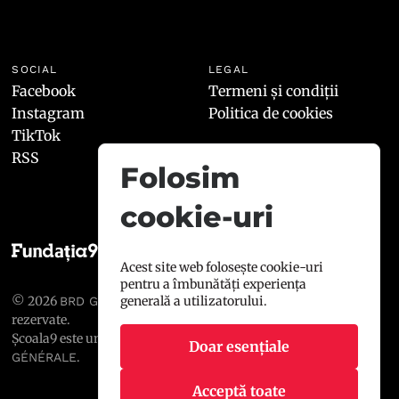
SOCIAL
LEGAL
Facebook
Termeni și condiții
Instagram
Politica de cookies
TikTok
RSS
Folosim
cookie-uri
Acest site web folosește cookie-uri
pentru a îmbunătăți experiența
© 2026
, toate drepturile
generală a utilizatorului.
BRD GROUPE SOCIÉTÉ GÉNÉRALE
rezervate.
Școala9 este un proiect susținut de
BRD GROUPE SOCIÉTÉ
Doar esențiale
.
GÉNÉRALE
Acceptă toate