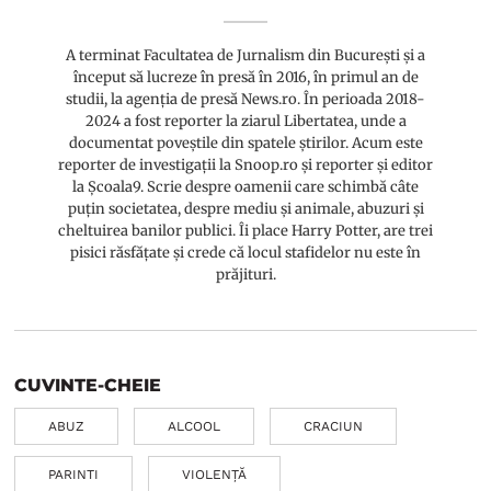
A terminat Facultatea de Jurnalism din București și a
început să lucreze în presă în 2016, în primul an de
studii, la agenția de presă News.ro. În perioada 2018-
2024 a fost reporter la ziarul Libertatea, unde a
documentat poveștile din spatele știrilor. Acum este
reporter de investigații la Snoop.ro și reporter și editor
la Școala9. Scrie despre oamenii care schimbă câte
puțin societatea, despre mediu și animale, abuzuri și
cheltuirea banilor publici. Îi place Harry Potter, are trei
pisici răsfățate și crede că locul stafidelor nu este în
prăjituri.
CUVINTE-CHEIE
ABUZ
ALCOOL
CRACIUN
PARINTI
VIOLENȚĂ