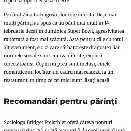
reped să țipe la ei și să-i certe.
Pe când Ziua Îndrăgostiților este diferită. Deși mai
mulți părinți au spus că au băut mai mult în 14
februarie decât în duminica Super Bowl, agresivitatea
raportată a fost mai scăzută. Asta pentru că e cu totul
alt eveniment, e o zi care sărbătorește dragostea, iar
normele sociale sunt cumva diferite, explică
cercetătoarea. Copiii nu prea sunt incluși, cinele
romantice au loc într-un cadru mai relaxat, la un
restaurant, în timp ce cei mici sunt lăsați acasă.
Recomandări pentru părinți
Sociologa Bridget Freisthler oferă câteva ponturi
pentru părinți. Să poată avea grijă de copii ușor, dar să