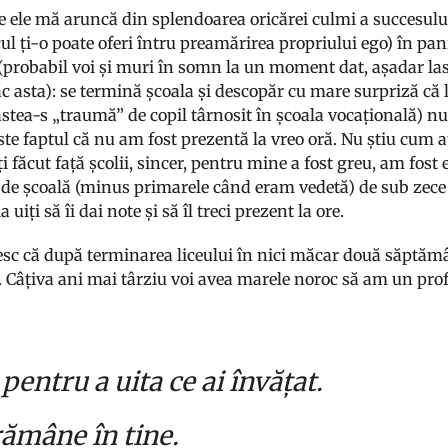
e ele mă aruncă din splendoarea oricărei culmi a succesului
ul ți-o poate oferi întru preamărirea propriului ego) în pani
(probabil voi și muri în somn la un moment dat, așadar las
ac asta): se termină școala și descopăr cu mare surpriză că 
astea-s „traumă” de copil târnosit în școala vocațională) n
te faptul că nu am fost prezentă la vreo oră. Nu știu cum aț
i făcut față școlii, sincer, pentru mine a fost greu, am fost e
ii de școală (minus primarele când eram vedetă) de sub zece 
a uiți să îi dai note și să îl treci prezent la ore.
sc că după terminarea liceului în nici măcar două săptămân
 Câțiva ani mai târziu voi avea marele noroc să am un prof
pentru a uita ce ai învățat.
rămâne în tine.