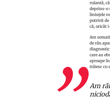
rulantă, că
deprins-o 
liniuțele 
potrivit de
că, oricât 
Am somatiz
de rău apar
diagnostic.
care au ob
aproape în
trăiesc cu 
Am răm
niciod