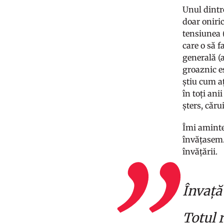
Unul dintr
doar oniric
tensiunea 
care o să f
generală (
groaznic es
știu cum aț
în toți an
șters, cărui
Îmi aminte
învățasem.
învățării.
Învață 
Totul 