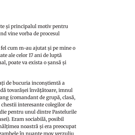
te și principalul motiv pentru
când vine vorba de procesul
a fel cum m-au ajutat și pe mine o
te ale celor 17 ani de luptă
al, poate va exista o șansă și
ați de bucuria inconștientă a
ndă tovarășei învățătoare, imnul
n rang (comandant de grupă, clasă,
chestii interesante colegilor de
ie pentru unul dintre Pastelurile
asei). Eram sociabilă, posibil
înălțimea noastră și era preocupat
u gambele în nuanțe mov verzuliu