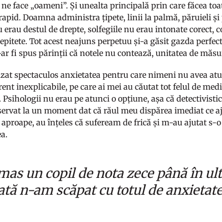
 ne face „oameni”. Și unealta principală prin care făcea toa
rapid. Doamna administra țipete, linii la palmă, păruieli ș
nu erau destul de drepte, solfegiile nu erau intonate corec
 epitete. Tot acest neajuns perpetuu și-a găsit gazda perfec
i-ar fi spus părinții că notele nu contează, unitatea de măsu
at spectaculos anxietatea pentru care nimeni nu avea atun
ent inexplicabile, pe care ai mei au căutat tot felul de medi
 Psihologii nu erau pe atunci o opțiune, așa că detectivistic
servat la un moment dat că răul meu dispărea imediat ce a
 aproape, au înțeles că sufeream de frică și m-au ajutat s-
ea.
as un copil de nota zece până în ulti
ată n-am scăpat cu totul de anxietate