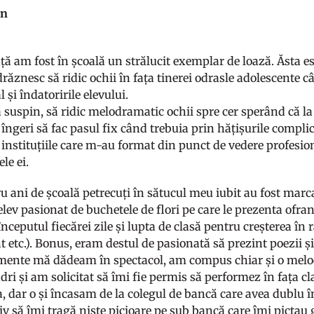
an
ță am fost în școală un strălucit exemplar de loază. Ăsta es
răznesc să ridic ochii în fața tinerei odrasle adolescente 
 și îndatoririle elevului.
ă suspin, să ridic melodramatic ochii spre cer sperând că l
îngeri să fac pasul fix când trebuia prin hățișurile complica
instituțiile care m-au format din punct de vedere profesion
le ei.
ru ani de școală petrecuți în sătucul meu iubit au fost marc
elev pasionat de buchetele de flori pe care le prezenta ofra
începutul fiecărei zile și lupta de clasă pentru creșterea î
etc.). Bonus, eram destul de pasionată să prezint poezii și 
lmente mă dădeam în spectacol, am compus chiar și o melod
dri și am solicitat să îmi fie permis să performez în fața cl
a, dar o și încasam de la colegul de bancă care avea dublu 
iv să îmi tragă niște picioare pe sub bancă care îmi picta