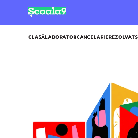
CLASĂ
LABORATOR
CANCELARIE
REZOLVAT
Ș