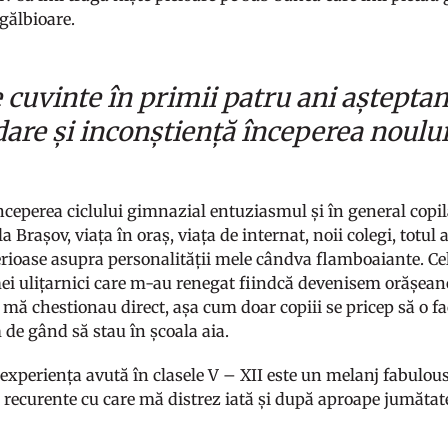
 gălbioare.
e cuvinte în primii patru ani aștepta
are și inconștiență începerea noului
nceperea ciclului gimnazial entuziasmul și în general copi
a Brașov, viața în oraș, viața de internat, noii colegi, totul 
erioase asupra personalității mele cândva flamboaiante. Cel
mei ulițarnici care m-au renegat fiindcă devenisem orășeanc
 mă chestionau direct, așa cum doar copiii se pricep să o fac
de gând să stau în școala aia.
experiența avută în clasele V – XII este un melanj fabulous
e recurente cu care mă distrez iată și după aproape jumătat