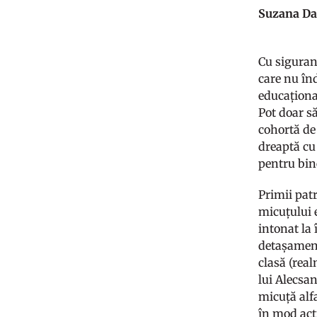
Suzana D
Cu siguran
care nu înd
educațional
Pot doar s
cohortă de 
dreaptă cu 
pentru bine
Primii pat
micuțului 
intonat la 
detașament 
clasă (rea
lui Alecsan
micuță alf
în mod act