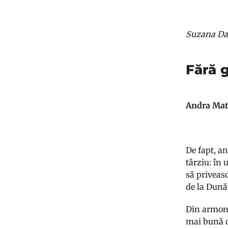
Suzana Dan
Fără 
Andra Mat
De fapt, a
târziu: în
să priveas
de la Dună
Din armonia
mai bună d