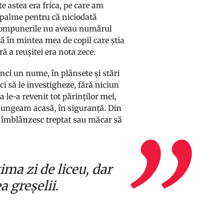
te astea era frica, pe care am
i palme pentru că niciodată
t, compunerile nu aveau numărul
tă în mintea mea de copil care știa
ră a reușitei era nota zece.
ci un nume, în plânsete și stări
ci să le investigheze, fără niciun
a le-a revenit tot părinților mei,
jungeam acasă, în siguranță. Din
o îmblânzesc treptat sau măcar să
ma zi de liceu, dar
a greșelii.