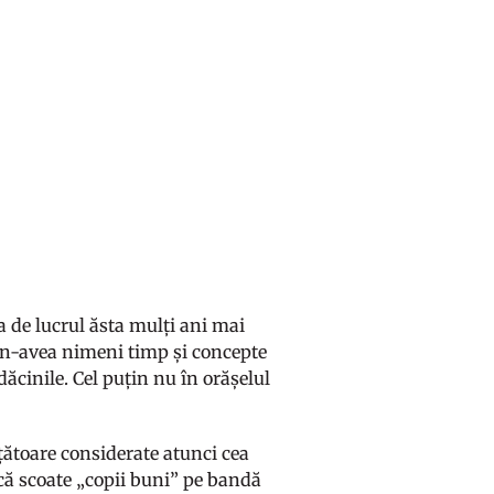
 de lucrul ăsta mulți ani mai
m n-avea nimeni timp și concepte
ăcinile. Cel puțin nu în orășelul
ățătoare considerate atunci cea
că scoate „copii buni” pe bandă