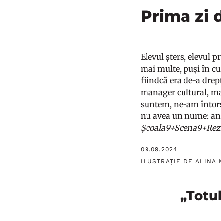
Prima zi 
Elevul șters, elevul p
mai multe, puși în cu
fiindcă era de-a dreptu
manager cultural, man
suntem, ne-am întors 
nu avea un nume: anx
Școala9+Scena9+Rez
09.09.2024
ILUSTRAȚIE DE ALINA
„Totu