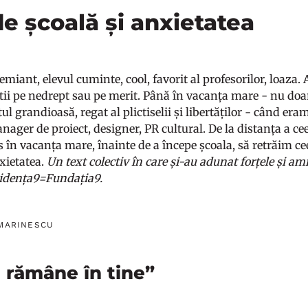
de școală și anxietatea
remiant, elevul cuminte, cool, favorit al profesorilor, loaza.
tii pe nedrept sau pe merit. Până în vacanța mare - nu doar 
l grandioasă, regat al plictiselii și libertăților - când eram 
ager de proiect, designer, PR cultural. De la distanța a ceea
în vacanța mare, înainte de a începe școala, să retrăim ce
ietatea.
Un text colectiv în care și-au adunat forțele și ami
idența9=Fundația9.
 MARINESCU
l rămâne în tine”