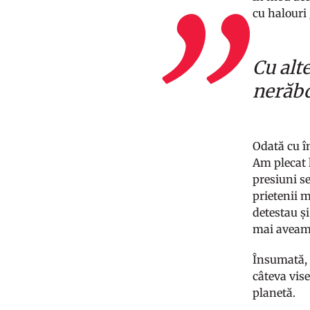
cu halouri
Cu alt
nerăbd
Odată cu î
Am plecat l
presiuni s
prietenii 
detestau și
mai aveam 
Însumată, 
câteva vis
planetă.