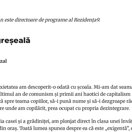
 este directoare de programe al Rezidența9.
greșeală
zal
nxietatea am descoperit-o odată cu școala. Mi-am dat seama
 ultimul an de comunism și primii ani haotici de capitalis
că spre teama copiilor, să-i pună nume și să-i dezgroape răd
re unde am copilărit, prea ocupat cu propria dezintegrare.
 casei și a grădiniței, am plonjat direct în clasa unei înv
in oraș. Toată lumea spunea despre ea că este „exigentă”, 