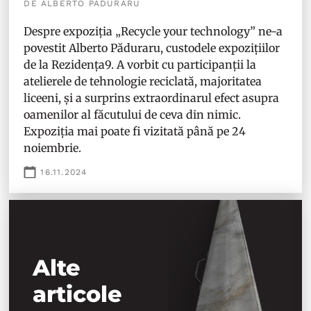
DE ALBERTO PĂDURARU
Despre expoziția „Recycle your technology” ne-a
povestit Alberto Păduraru, custodele expozițiilor
de la Rezidența9. A vorbit cu participanții la
atelierele de tehnologie reciclată, majoritatea
liceeni, și a surprins extraordinarul efect asupra
oamenilor al făcutului de ceva din nimic.
Expoziția mai poate fi vizitată până pe 24
noiembrie.
16.11.2024
Alte
articole