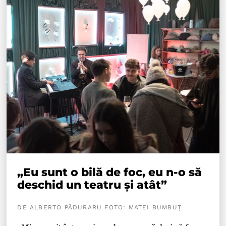
„Eu sunt o bilă de foc, eu n-o să
deschid un teatru și atât”
DE ALBERTO PĂDURARU FOTO: MATEI BUMBUȚ