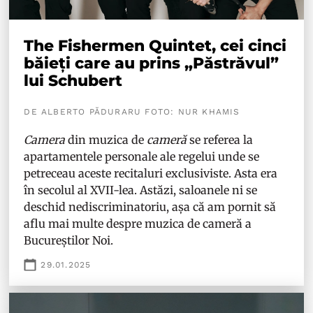
The Fishermen Quintet, cei cinci
băieți care au prins „Păstrăvul”
lui Schubert
DE ALBERTO PĂDURARU FOTO: NUR KHAMIS
Camera
din muzica de
cameră
se referea la
apartamentele personale ale regelui unde se
petreceau aceste recitaluri exclusiviste. Asta era
în secolul al XVII-lea. Astăzi, saloanele ni se
deschid nediscriminatoriu, așa că am pornit să
aflu mai multe despre muzica de cameră a
Bucureștilor Noi.
29.01.2025