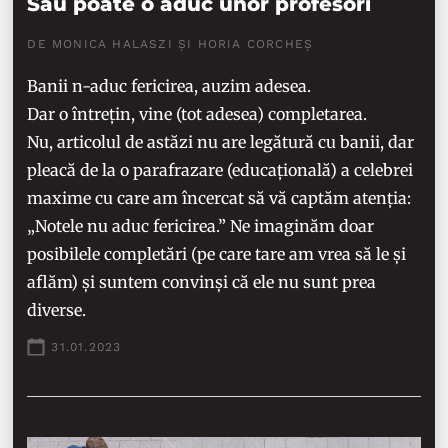
Sau poate o aduc unor profesori
DE MONICA HALASZI ȘI HORIA CORCHEȘ
Banii n-aduc fericirea, auzim adesea.
Dar o întrețin, vine (tot adesea) completarea.
Nu, articolul de astăzi nu are legătură cu banii, dar
pleacă de la o parafrazare (educațională) a celebrei
maxime cu care am încercat să vă captăm atenția:
„Notele nu aduc fericirea.” Ne imaginăm doar
posibilele completări (pe care tare am vrea să le și
aflăm) și suntem convinși că ele nu sunt prea
diverse.
31.01.2023