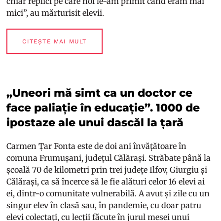
chiar replici pe care noi le-am primit când eram mai
mici”, au mărturisit elevii.
CITEȘTE MAI MULT
„Uneori mă simt ca un doctor ce
face paliație în educație”. 1000 de
ipostaze ale unui dascăl la țară
Carmen Țar Fonta este de doi ani învățătoare în
comuna Frumușani, județul Călărași. Străbate până la
școală 70 de kilometri prin trei județe Ilfov, Giurgiu și
Călărași, ca să încerce să le fie alături celor 16 elevi ai
ei, dintr-o comunitate vulnerabilă. A avut și zile cu un
singur elev în clasă sau, în pandemie, cu doar patru
elevi colectați, cu lecții făcute în jurul mesei unui