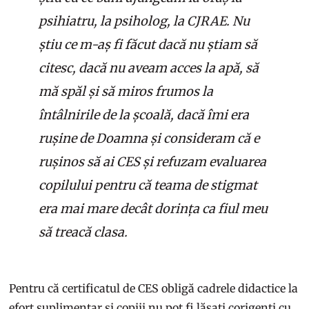
psihiatru, la psiholog, la CJRAE. Nu
știu ce m-aș fi făcut dacă nu știam să
citesc, dacă nu aveam acces la apă, să
mă spăl și să miros frumos la
întâlnirile de la școală, dacă îmi era
rușine de Doamna și consideram că e
rușinos să ai CES și refuzam evaluarea
copilului pentru că teama de stigmat
era mai mare decât dorința ca fiul meu
să treacă clasa.
Pentru că certificatul de CES obligă cadrele didactice la
efort suplimentar și copiii nu pot fi lăsați corigenți cu