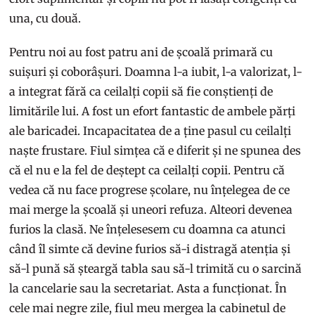
una, cu două.
Pentru noi au fost patru ani de școală primară cu
suișuri și coborâșuri. Doamna l-a iubit, l-a valorizat, l-
a integrat fără ca ceilalți copii să fie conștienți de
limitările lui. A fost un efort fantastic de ambele părți
ale baricadei. Incapacitatea de a ține pasul cu ceilalți
naște frustare. Fiul simțea că e diferit și ne spunea des
că el nu e la fel de deștept ca ceilalți copii. Pentru că
vedea că nu face progrese școlare, nu înțelegea de ce
mai merge la școală și uneori refuza. Alteori devenea
furios la clasă. Ne înțelesesem cu doamna ca atunci
când îl simte că devine furios să-i distragă atenția și
să-l pună să șteargă tabla sau să-l trimită cu o sarcină
la cancelarie sau la secretariat. Asta a funcționat. În
cele mai negre zile, fiul meu mergea la cabinetul de