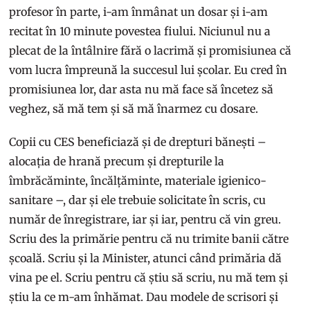
profesor în parte, i-am înmânat un dosar și i-am
recitat în 10 minute povestea fiului. Niciunul nu a
plecat de la întâlnire fără o lacrimă și promisiunea că
vom lucra împreună la succesul lui școlar. Eu cred în
promisiunea lor, dar asta nu mă face să încetez să
veghez, să mă tem și să mă înarmez cu dosare.
Copii cu CES beneficiază și de drepturi bănești –
alocația de hrană precum și drepturile la
îmbrăcăminte, încălțăminte, materiale igienico-
sanitare –, dar și ele trebuie solicitate în scris, cu
număr de înregistrare, iar și iar, pentru că vin greu.
Scriu des la primărie pentru că nu trimite banii către
școală. Scriu și la Minister, atunci când primăria dă
vina pe el. Scriu pentru că știu să scriu, nu mă tem și
știu la ce m-am înhămat. Dau modele de scrisori și