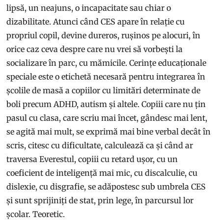
lipsă, un neajuns, o incapacitate sau chiar o
dizabilitate. Atunci când CES apare în relație cu
propriul copil, devine dureros, rușinos pe alocuri, în
orice caz ceva despre care nu vrei să vorbești la
socializare în parc, cu mămicile. Cerințe educaționale
speciale este o etichetă necesară pentru integrarea în
școlile de masă a copiilor cu limitări determinate de
boli precum ADHD, autism și altele. Copiii care nu țin
pasul cu clasa, care scriu mai încet, gândesc mai lent,
se agită mai mult, se exprimă mai bine verbal decât în
scris, citesc cu dificultate, calculează ca și când ar
traversa Everestul, copiii cu retard ușor, cu un
coeficient de inteligență mai mic, cu discalculie, cu
dislexie, cu disgrafie, se adăpostesc sub umbrela CES
și sunt sprijiniți de stat, prin lege, în parcursul lor
școlar. Teoretic.