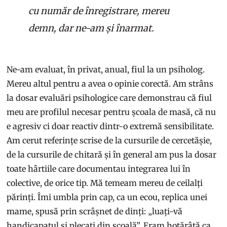
cu număr de înregistrare, mereu
demn, dar ne-am și înarmat.
Ne-am evaluat, în privat, anual, fiul la un psiholog.
Mereu altul pentru a avea o opinie corectă. Am strâns
la dosar evaluări psihologice care demonstrau că fiul
meu are profilul necesar pentru școala de masă, că nu
e agresiv ci doar reactiv dintr-o extremă sensibilitate.
Am cerut referințe scrise de la cursurile de cercetășie,
de la cursurile de chitară și în general am pus la dosar
toate hârtiile care documentau integrarea lui în
colective, de orice tip. Mă temeam mereu de ceilalți
părinți. Îmi umbla prin cap, ca un ecou, replica unei
mame, spusă prin scrâșnet de dinți: „luați-vă
handicapatul și plecați din școală”. Eram hotărâtă ca