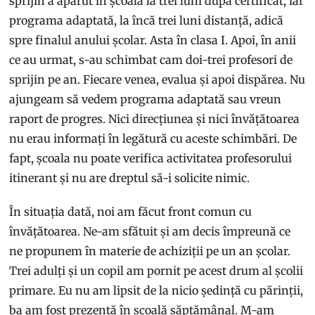
sprijin a apărut în școală la trei luni după certificat, iar
programa adaptată, la încă trei luni distanță, adică
spre finalul anului școlar. Asta în clasa I. Apoi, în anii
ce au urmat, s-au schimbat cam doi-trei profesori de
sprijin pe an. Fiecare venea, evalua și apoi dispărea. Nu
ajungeam să vedem programa adaptată sau vreun
raport de progres. Nici direcțiunea și nici învățătoarea
nu erau informați în legătură cu aceste schimbări. De
fapt, școala nu poate verifica activitatea profesorului
itinerant și nu are dreptul să-i solicite nimic.
În situația dată, noi am făcut front comun cu
învățătoarea. Ne-am sfătuit și am decis împreună ce
ne propunem în materie de achiziții pe un an școlar.
Trei adulți și un copil am pornit pe acest drum al școlii
primare. Eu nu am lipsit de la nicio ședință cu părinții,
ba am fost prezentă în școală săptămânal. M-am