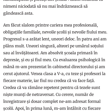
nimeni niciodată să nu mai îndrăznească să
gândească asta.
Am făcut slalom printre cariera mea profesională,
obligațiile familiale, nevoile școlii și nevoile fiului meu.
Progresul s-a arătat lent, uneori deloc. În patru ani am
plâns mult. Uneori singură, alteori pe umărul soțului
sau al învățătoarei. Am absolvit școala primară în
depresie, și eu și fiul meu. Cu evaluarea psihologică în
mână m-am prezentat în cabinetul directorului și am
cerut ajutorul. Venea clasa a V-a, cu teze și profesori la
fiecare materie, iar fiul nu credea că va face față.
Credea că va rămâne repetent pentru că tezele sunt
niște munți de netraversat. Cu cerere, număr de
înregistrare și dosar complet ne-am adresat formal
școlii. Apoi, în prima lună, m-am întâlnit cu fiecare