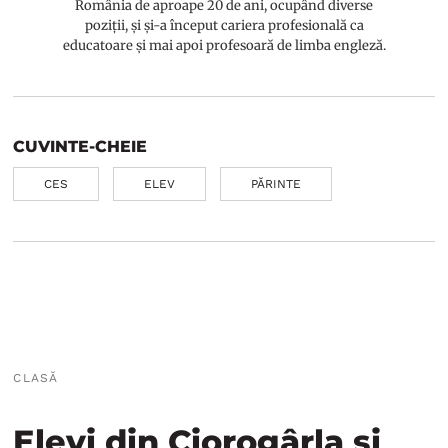
România de aproape 20 de ani, ocupând diverse
poziții, și și-a început cariera profesională ca
educatoare și mai apoi profesoară de limba engleză.
CUVINTE-CHEIE
CES
ELEV
PĂRINTE
CLASĂ
Elevi din Ciorogârla și