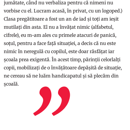
jumătate, când nu verbaliza pentru că nimeni nu
vorbise cu el. Lucram acasă, în privat, cu un logoped.)
Clasa pregătitoare a fost un an de iad și toți am ieșit
mutilați din asta. El nu a învățat nimic (alfabetul,
cifrele), eu m-am ales cu primele atacuri de panică,
soțul, pentru a face față situației, a decis că nu este
nimic în neregulă cu copilul, este doar răsfățat iar
școala prea exigentă. În acest timp, părinții celorlalți
copii, mobilizați de o învățătoare depășită de situație,
ne cereau să ne luăm handicapatul și să plecăm din
școală.