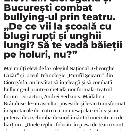
București combat
bullying-ul prin teatru.
„De ce vii la școală cu
blugi rupți și unghii
lungi? Să te vadă băieții
pe holuri, nu?”
Mai mulți elevi de la Colegiul Național „Gheorghe
Lazăr” și Liceul Tehnologic „Pamfil Șeicaru”, din
Ciorogârla, au învățat să înțeleagă și să combată
bullying-ul printr-o metodă nonformală: teatrul
forum. Doi actori, Andrei Șerban și Mădălina
Brândușe, le-au ascultat poveștile și le-au transformat
în spectacole de teatru cu un mesaj clar: ei înșiși au
puterea de a schimba deznodământul unei situații de
hărțuire. „Unele replici folosite în piesa de teatru sunt