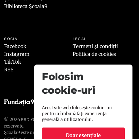
Biblioteca Școala9
SOCIAL
LEGAL
Facebook
Termeni și condiții
Instagram
Politica de cookies
TikTok
RSS
Folosim
cookie-uri
Acest site web folosește cookie-uri
pentru a îmbunătăți experiența
generală a utilizatorului.
© 2026
, toate drepturile
BRD GROUPE SOCIÉTÉ GÉNÉRALE
rezervate.
Școala9 este un proiect susținut de
BRD GROUPE SOCIÉTÉ
Doar esențiale