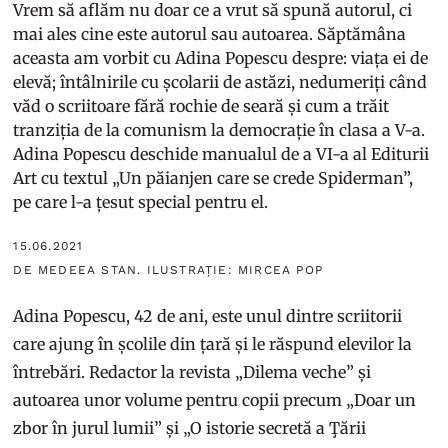
Vrem să aflăm nu doar ce a vrut să spună autorul, ci
mai ales cine este autorul sau autoarea. Săptămâna
aceasta am vorbit cu Adina Popescu despre: viața ei de
elevă; întâlnirile cu școlarii de astăzi, nedumeriți când
văd o scriitoare fără rochie de seară și cum a trăit
tranziția de la comunism la democrație în clasa a V-a.
Adina Popescu deschide manualul de a VI-a al Editurii
Art cu textul „Un păianjen care se crede Spiderman”,
pe care l-a țesut special pentru el.
15.06.2021
DE MEDEEA STAN. ILUSTRAȚIE: MIRCEA POP
Adina Popescu, 42 de ani, este unul dintre scriitorii
care ajung în școlile din țară și le răspund elevilor la
întrebări. Redactor la revista „Dilema veche” și
autoarea unor volume pentru copii precum „Doar un
zbor în jurul lumii” și „O istorie secretă a Ţării