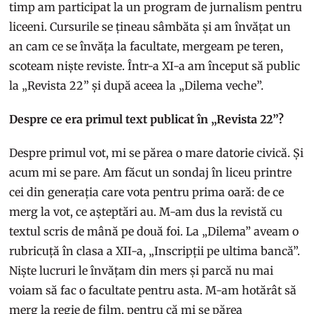
timp am participat la un program de jurnalism pentru
liceeni. Cursurile se țineau sâmbăta și am învățat un
an cam ce se învăța la facultate, mergeam pe teren,
scoteam niște reviste. Într-a XI-a am început să public
la „Revista 22” și după aceea la „Dilema veche”.
Despre ce era primul text publicat în „Revista 22”?
Despre primul vot, mi se părea o mare datorie civică. Și
acum mi se pare. Am făcut un sondaj în liceu printre
cei din generația care vota pentru prima oară: de ce
merg la vot, ce așteptări au. M-am dus la revistă cu
textul scris de mână pe două foi. La „Dilema” aveam o
rubricuță în clasa a XII-a, „Inscripții pe ultima bancă”.
Niște lucruri le învățam din mers și parcă nu mai
voiam să fac o facultate pentru asta. M-am hotărât să
merg la regie de film, pentru că mi se părea