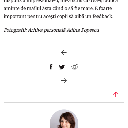
răspuns a impresionat-o, mi-a scris că o să-și aducă
aminte de mailul ăsta când o să fie mare. E foarte
important pentru acești copii să aibă un feedback.
Fotografii: Arhiva personală Adina Popescu