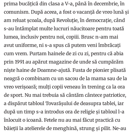
prima bucățică din clasa a V-a, până în decembrie, în
comunism. După aceea, a fost o vacanță de vreo lună și
am reluat școala, după Revoluție, în democrație, când
s-au întâmplat multe lucruri năucitoare pentru toată
lumea, inclusiv pentru noi, copiii. Brusc n-am mai
avut uniforme, ni s-a spus că putem veni îmbrăcați
cum vrem. Purtam hainele de zi cu zi, pentru că abia
prin 1991 au apărut magazine de unde să cumpărăm
niște haine de Doamne-ajută. Fusta de pionier plisată
neagră o combinam cu un sacou de la mama sau de la
vreo verișoară; mulți copii veneau în trening ca la ora
de sport. Nu mai trebuia să cântăm cântece patriotice,
a dispărut tabloul Tovarășului de deasupra tablei, iar
după un timp s-a introdus ora de religie și tabloul l-a
înlocuit o icoană. Fetele nu au mai făcut practică cu
băieții la atelierele de menghină, strung și pilit. Ne-au