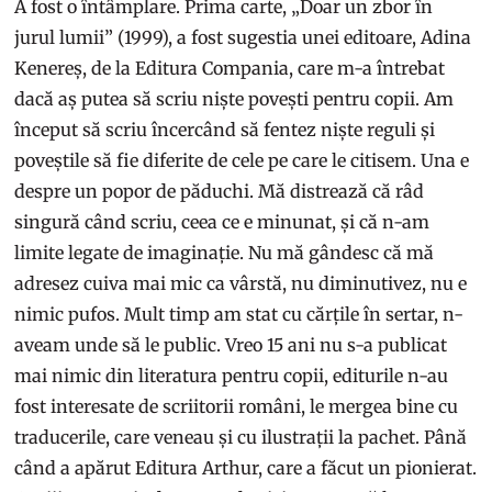
A fost o întâmplare. Prima carte, „Doar un zbor în
jurul lumii” (1999), a fost sugestia unei editoare, Adina
Kenereș, de la Editura Compania, care m-a întrebat
dacă aș putea să scriu niște povești pentru copii. Am
început să scriu încercând să fentez niște reguli și
poveștile să fie diferite de cele pe care le citisem. Una e
despre un popor de păduchi. Mă distrează că râd
singură când scriu, ceea ce e minunat, și că n-am
limite legate de imaginație. Nu mă gândesc că mă
adresez cuiva mai mic ca vârstă, nu diminutivez, nu e
nimic pufos. Mult timp am stat cu cărțile în sertar, n-
aveam unde să le public. Vreo 15 ani nu s-a publicat
mai nimic din literatura pentru copii, editurile n-au
fost interesate de scriitorii români, le mergea bine cu
traducerile, care veneau și cu ilustrații la pachet. Până
când a apărut Editura Arthur, care a făcut un pionierat.