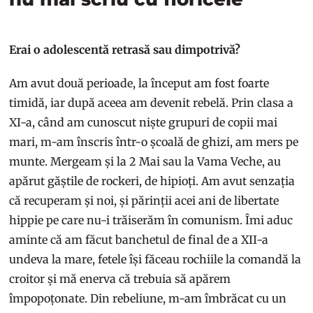
Erai o adolescentă retrasă sau dimpotrivă?
Am avut două perioade, la început am fost foarte
timidă, iar după aceea am devenit rebelă. Prin clasa a
XI-a, când am cunoscut niște grupuri de copii mai
mari, m-am înscris într-o școală de ghizi, am mers pe
munte. Mergeam și la 2 Mai sau la Vama Veche, au
apărut găștile de rockeri, de hipioți. Am avut senzația
că recuperam și noi, și părinții acei ani de libertate
hippie pe care nu-i trăiserăm în comunism. Îmi aduc
aminte că am făcut banchetul de final de a XII-a
undeva la mare, fetele își făceau rochiile la comandă la
croitor și mă enerva că trebuia să apărem
împopoțonate. Din rebeliune, m-am îmbrăcat cu un