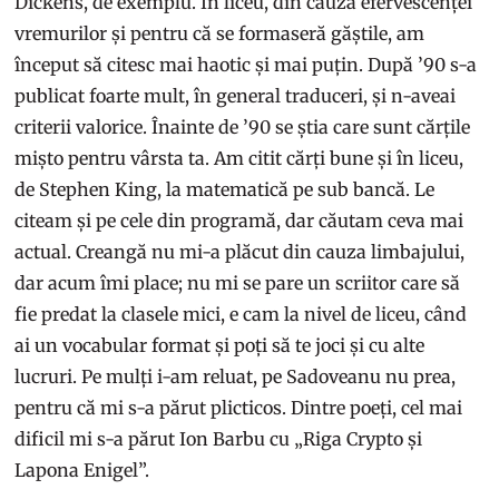
Dickens, de exemplu. În liceu, din cauza efervescenței
vremurilor și pentru că se formaseră găștile, am
început să citesc mai haotic și mai puțin. După ’90 s-a
publicat foarte mult, în general traduceri, și n-aveai
criterii valorice. Înainte de ’90 se știa care sunt cărțile
mișto pentru vârsta ta. Am citit cărți bune și în liceu,
de Stephen King, la matematică pe sub bancă. Le
citeam și pe cele din programă, dar căutam ceva mai
actual. Creangă nu mi-a plăcut din cauza limbajului,
dar acum îmi place; nu mi se pare un scriitor care să
fie predat la clasele mici, e cam la nivel de liceu, când
ai un vocabular format și poți să te joci și cu alte
lucruri. Pe mulți i-am reluat, pe Sadoveanu nu prea,
pentru că mi s-a părut plicticos. Dintre poeți, cel mai
dificil mi s-a părut Ion Barbu cu „Riga Crypto și
Lapona Enigel”.