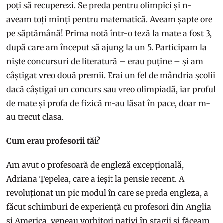
poți să recuperezi. Se preda pentru olimpici și n-
aveam toți minți pentru matematică. Aveam șapte ore
pe săptămână! Prima notă într-o teză la mate a fost 3,
după care am început să ajung la un 5. Participam la
niște concursuri de literatură – erau puține – și am
câștigat vreo două premii. Erai un fel de mândria școlii
dacă câștigai un concurs sau vreo olimpiadă, iar proful
de mate și profa de fizică m-au lăsat în pace, doar m-
au trecut clasa.
Cum erau profesorii tăi?
Am avut o profesoară de engleză excepțională,
Adriana Țepelea, care a ieșit la pensie recent. A
revoluționat un pic modul în care se preda engleza, a
făcut schimburi de experiență cu profesori din Anglia
și America, veneau vorbitori nativi în stagii și făceam