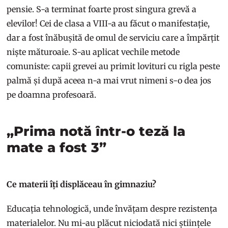
pensie. S-a terminat foarte prost singura grevă a
elevilor! Cei de clasa a VIII-a au făcut o manifestație,
dar a fost înăbușită de omul de serviciu care a împărțit
niște măturoaie. S-au aplicat vechile metode
comuniste: capii grevei au primit lovituri cu rigla peste
palmă și după aceea n-a mai vrut nimeni s-o dea jos
pe doamna profesoară.
„Prima notă într-o teză la
mate a fost 3”
Ce materii îți displăceau în gimnaziu?
Educația tehnologică, unde învățam despre rezistența
materialelor. Nu mi-au plăcut niciodată nici științele