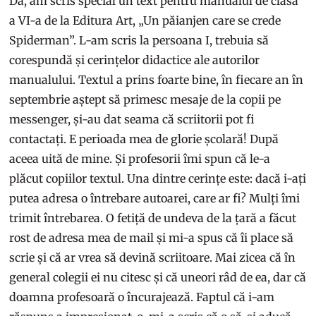
Da, am scris special un text pentru manualul de clasa
a VI-a de la Editura Art, „Un păianjen care se crede
Spiderman”. L-am scris la persoana I, trebuia să
corespundă și cerințelor didactice ale autorilor
manualului. Textul a prins foarte bine, în fiecare an în
septembrie aștept să primesc mesaje de la copii pe
messenger, și-au dat seama că scriitorii pot fi
contactați. E perioada mea de glorie școlară! După
aceea uită de mine. Și profesorii îmi spun că le-a
plăcut copiilor textul. Una dintre cerințe este: dacă i-ați
putea adresa o întrebare autoarei, care ar fi? Mulți îmi
trimit întrebarea. O fetiță de undeva de la țară a făcut
rost de adresa mea de mail și mi-a spus că îi place să
scrie și că ar vrea să devină scriitoare. Mai zicea că în
general colegii ei nu citesc și că uneori râd de ea, dar că
doamna profesoară o încurajează. Faptul că i-am