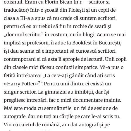
obișnuit. Eram cu Florin Bican (n.r. – scriitor și
traducător) într-o școală din Ploiești și un copil de
clasa a III-a a spus că nu crede că suntem scriitori,
pentru că eu ar trebui să fiu în rochie de seară și
„domnul scriitor” în costum, nu în blugi. Acum se mai
implică și profesorii, îi aduc la Bookfest în București,
își dau seama că e important să cunoască scriitori
contemporani și că asta îi apropie de lectură. Unii copii
din clasele mici făceau confuzii simpatice. Mi-a pus o
fetiță întrebarea: „La ce v-ați gândit când ați scris
«Harry Potter»?” Pentru unii dintre ei există un
singur scriitor. La gimnaziu au inhibiții, dar își
pregătesc întrebări, fac o mică documentare înainte.
Mai este moda cu semnăturile, un fel de sesiune de
autografe, dar nu toți au cărțile pe care le-ai scris tu.
Vin cu caietul de română, am dat autograf și pe