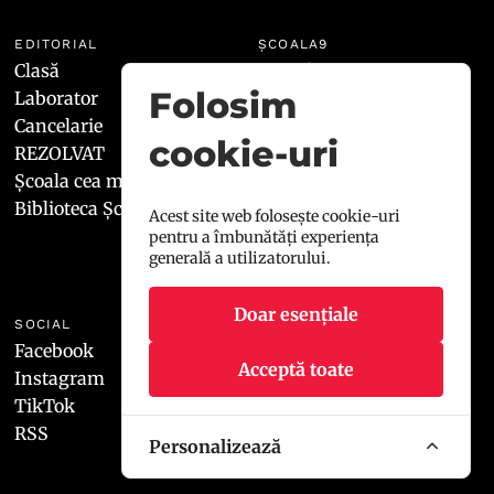
EDITORIAL
ȘCOALA9
Clasă
Manifest
Folosim
Laborator
Redacția
Cancelarie
Contact
cookie-uri
REZOLVAT
Școala cea mai 9
Biblioteca Școala9
Acest site web folosește cookie-uri
pentru a îmbunătăți experiența
generală a utilizatorului.
Doar esențiale
SOCIAL
LEGAL
Facebook
Termeni și condiții
Acceptă toate
Instagram
Politica de cookies
TikTok
RSS
Personalizează