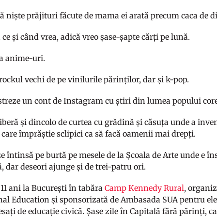
ă niște prăjituri făcute de mama ei arată precum caca de d
 ce și când vrea, adică vreo șase-șapte cărți pe lună.
la anime-uri.
rockul vechi de pe vinilurile părinților, dar și k-pop.
treze un cont de Instagram cu știri din lumea popului cor
 liberă și dincolo de curtea cu grădină și căsuța unde a in
 care împrăștie sclipici ca să facă oamenii mai drepți.
 întinsă pe burtă pe mesele de la Școala de Arte unde e îns
 dar deseori ajunge și de trei-patru ori.
 11 ani la București în tabăra
Camp Kennedy Rural
, organi
nal Education și sponsorizată de Ambasada SUA pentru elevii
esați de educație civică. Șase zile în Capitală fără părinți, 