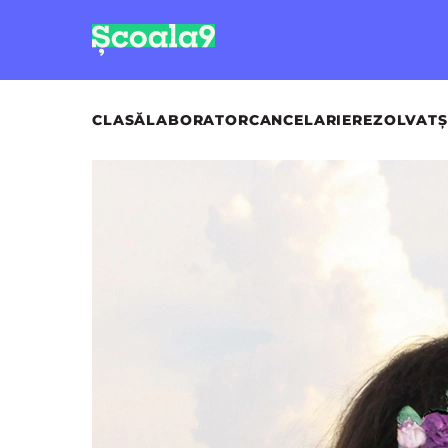
CLASĂ
LABORATOR
CANCELARIE
REZOLVAT
Ș