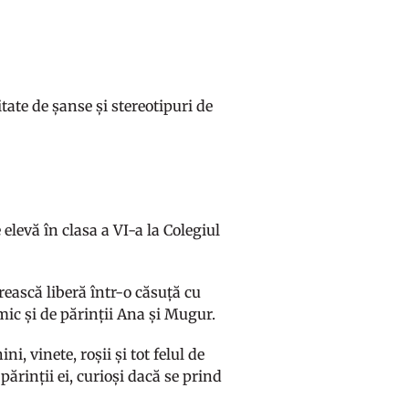
ate de șanse și stereotipuri de
elevă în clasa a VI-a la Colegiul
crească liberă într-o căsuță cu
 mic și de părinții Ana și Mugur.
i, vinete, roșii și tot felul de
părinții ei, curioși dacă se prind