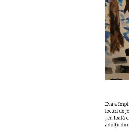
Eva a împli
locuri de j
„cu toată c
adulții din