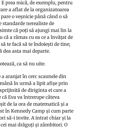
ă. E prea mică, de exemplu, pentru
are a aflat de la organizatoarea
e pare o veșnicie până când o să
e standarde nerealiste de
imte că poți să ajungi mai lin la
ru că a rămas cu ea ce a învățat de
să te facă să te îndoiești de tine;
să dea asta mai departe.
otează, ca să nu uite.
e a aranjat în cerc scaunele din
tămână în urmă a lipit afișe prin
sprijinită de diriginta ei care a
e că Eva va întrerupe câteva
eșit de la ora de matematică și a
fost în Kennedy Camp și cum parte
ri să-i invite. A intrat chiar și la
 cei mai drăguți și zâmbitori. O