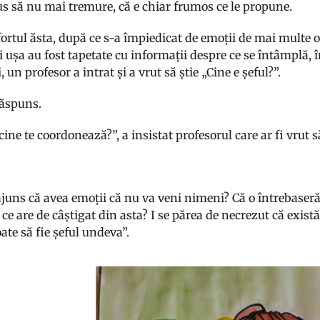
pus să nu mai tremure, că e chiar frumos ce le propune.
ortul ăsta, după ce s-a împiedicat de emoții de mai multe o
i ușa au fost tapetate cu informații despre ce se întâmplă, 
i, un profesor a intrat și a vrut să știe „Cine e șeful?”.
răspuns.
cine te coordonează?”, a insistat profesorul care ar fi vrut s
ajuns că avea emoții că nu va veni nimeni? Că o întrebaseră 
 ce are de câștigat din asta? I se părea de necrezut că exist
ate să fie șeful undeva”.