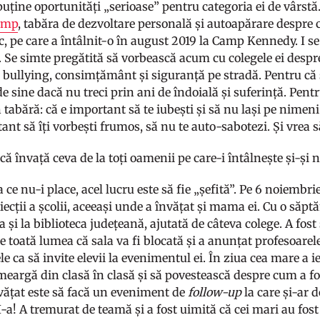
puține oportunități „serioase” pentru categoria ei de vârst
Camp
, tabăra de dezvoltare personală și autoapărare despre c
c, pe care a întâlnit-o în august 2019 la Camp Kennedy. I s
i. Se simte pregătită să vorbească acum cu colegele ei despr
 bullying, consimțământ și siguranță pe stradă. Pentru că s
e sine dacă nu treci prin ani de îndoială și suferință. Pent
 tabără: că e important să te iubești și să nu lași pe nimeni 
ant să îți vorbești frumos, să nu te auto-sabotezi. Și vrea 
ă învață ceva de la toți oamenii pe care-i întâlnește și-și n
 ce nu-i place, acel lucru este să fie „șefită”. Pe 6 noiembri
iecții a școlii, aceeași unde a învățat și mama ei. Cu o săp
a și la biblioteca județeană, ajutată de câteva colege. A fost 
e toată lumea că sala va fi blocată și a anunțat profesoarel
e ca să invite elevii la evenimentul ei. În ziua cea mare a i
 meargă din clasă în clasă și să povestească despre cum a 
nvățat este să facă un eveniment de
follow-up
la care și-ar do
I-a! A tremurat de teamă și a fost uimită că cei mari au fost