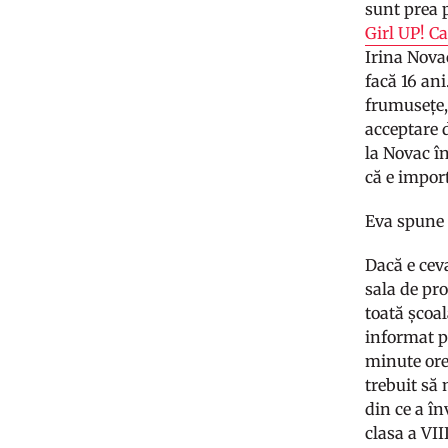
sunt prea 
Girl UP! 
Irina Nova
facă 16 an
frumusețe,
acceptare d
la Novac în
că e import
Eva spune c
Dacă e ceva
sala de pro
toată școal
informat p
minute orel
trebuit să
din ce a î
clasa a VII