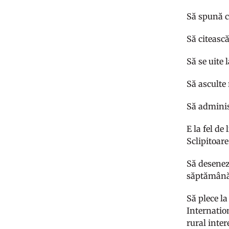
Să spună c
Să citească
Să se uite 
Să asculte 
Să adminis
E la fel de
Sclipitoare
Să deseneze
săptămână,
Să plece la
Internatio
rural inter