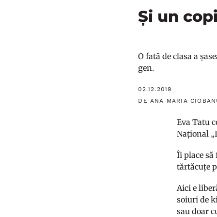
Și un copi
O fată de clasa a șas
gen.
02.12.2019
DE ANA MARIA CIOBAN
Eva Tatu co
Național „
Îi place să
tărtăcuțe p
Aici e libe
soiuri de k
sau doar c