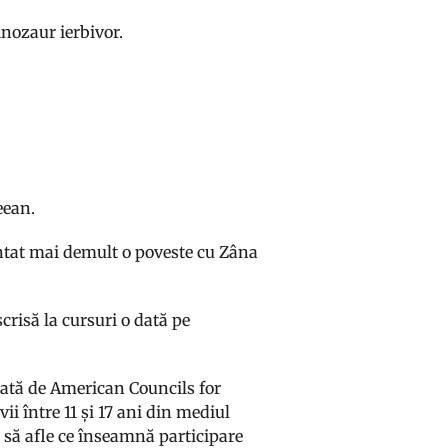
inozaur ierbivor.
eean.
ventat mai demult o poveste cu Zâna
crisă la cursuri o dată pe
zată de American Councils for
 între 11 și 17 ani din mediul
ca să afle ce înseamnă participare