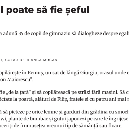
l poate să fie șeful
ea adună 35 de copii de gimnaziu să dialogheze despre egalit
U, COLAJ DE BIANCA MOCAN
pilărește în Remuș, un sat de lângă Giurgiu, orașul unde e 
Ion Maiorescu”.
 fie „de la țară” și să copilărească pe străzi fără mașini. Să 
ictate la poartă, alături de Filip, fratele ei cu patru ani mai
ră să picteze pe orice lemne și garduri din grădina cu smochin
iwi, plante de bumbac și gutui japonezi pe care le îngrijesc 
uceriți de frumusețea vreunui tip de sămânță sau floare.