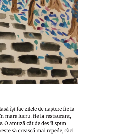
asă își fac zilele de naștere fie la
în mare lucru, fie la restaurant,
ele. O amuză cât de des îi spun
orește să crească mai repede, căci