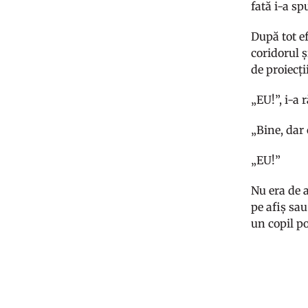
fată i-a s
După tot ef
coridorul ș
de proiecți
„EU!”, i-a 
„Bine, dar 
„EU!”
Nu era de 
pe afiș sau
un copil po