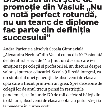
promoție din Vaslui: „Nu
o notă perfect rotundă,
nu un teanc de diplome
fac parte din definiția
succesului”
Andra Parfene a absolvit Școala Gimnazială
,,Alexandra Nechita” din Vaslui cu media 10. Pasionată
de literatură, eleva de 14 a ținut un discurs care i-a
emoționat pe colegii și profesorii ei, un discurs despre
valori și puterea educației. Școala 9 îl redă integral, ca
un simbol al unei generații de absolvenți de clasa a
opta care a trecut printr-un an greu. Spre deosebire de
colegii lor de anul trecut prinși în restricțiile
pandemiei, cei în jur de 170 de mii de fete și băieți din
toată țara, absolvenți de clasa a opta, au putut să-și ia
la revedere în curtea școlii.