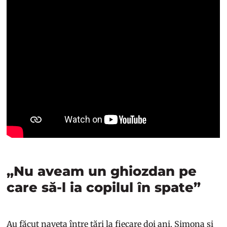
„Nu aveam un ghiozdan pe
care să-l ia copilul în spate”
Au făcut naveta între țări la fiecare doi ani. Simona și