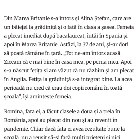
Din Marea Britanie s-a întors și Alina Ștefan, care are
un băiețel la grădiniță și o fată în clasa a șasea. Femeia
a plecat imediat după bacalaureat, întâi în Spania și
apoi în Marea Britanie. Astăzi, la 37 de ani, și-ar dori
să poată rămâne în țară. „Tot ne-am întors acasă.
Ziceam că e mai bine în casa mea, pe perna mea. Apoi
s-a născut fetița și am văzut că nu răzbim și am plecat
în Anglia. Fetița la grădiniță s-a integrat bine. La acea
perioadă nu cred că erau doi copii români în toată
școala”, își amintește femeia.
Romina, fata ei, a făcut clasele a doua și a treia în
România, apoi au plecat din nou și au revenit în
pandemie. Chiar dacă fata ei avea rezultate bune la
școală, nu a reușit să-și facă mulți prieteni și nici