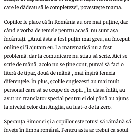
care le dădeau să le completeze”, povestește mama.
Copiilor le place că în România au ore mai puține, dar
când e vorba de temele pentru acasă, nu sunt așa
încântați. „Anul ăsta a fost puțin mai greu, au început
online și îi ajutam eu. La matematică nu a fost
problemă, dar la comunicare nu știau să scrie. Aici se
scrie de mână, acolo nu se ține cont, puteai să faci o
literă de tipar, două de mână”, mai înșiră femeia
diferențele. În plus, școlile englezești au mai mult
personal care să se ocupe de copii. „În clasa întâi, au
avut un translator special pentru ei doi până au ajuns
la nivelul celor din Anglia, au luat-o de la zero.”
Speranța Simonei și a copiilor este totuși să rămână să
învețe în limba română. Pentru asta ar trebui ca soțul