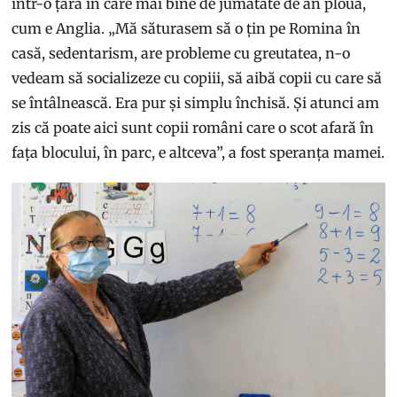
într-o țară în care mai bine de jumătate de an plouă,
cum e Anglia. „Mă săturasem să o țin pe Romina în
casă, sedentarism, are probleme cu greutatea, n-o
vedeam să socializeze cu copiii, să aibă copii cu care să
se întâlnească. Era pur și simplu închisă. Și atunci am
zis că poate aici sunt copii români care o scot afară în
fața blocului, în parc, e altceva”, a fost speranța mamei.