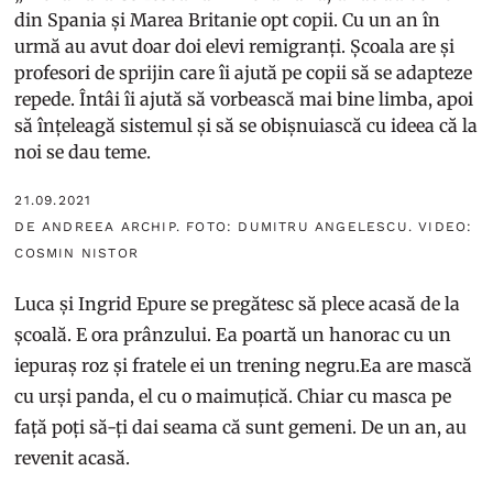
din Spania și Marea Britanie opt copii. Cu un an în
urmă au avut doar doi elevi remigranți. Școala are și
profesori de sprijin care îi ajută pe copii să se adapteze
repede. Întâi îi ajută să vorbească mai bine limba, apoi
să înțeleagă sistemul și să se obișnuiască cu ideea că la
noi se dau teme.
21.09.2021
DE ANDREEA ARCHIP. FOTO: DUMITRU ANGELESCU. VIDEO:
COSMIN NISTOR
Luca și Ingrid Epure se pregătesc să plece acasă de la
școală. E ora prânzului. Ea poartă un hanorac cu un
iepuraș roz și fratele ei un trening negru.Ea are mască
cu urși panda, el cu o maimuțică. Chiar cu masca pe
față poți să-ți dai seama că sunt gemeni. De un an, au
revenit acasă.