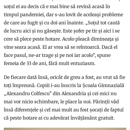
soțul ei au decis că e mai bine să revină acasă în
timpul pandemiei, dar s-au lovit de aceleași probleme
de care au fugit și cu doi ani înainte. „Soțul tot caută
de lucru aici și nu găsește. Este șofer pe tir și aici i se
cere să plece peste hotare. Acolo pleacă dimineața și
vine seara acasă. El ar vrea să se reîntoarcă. Dacă el
face pasul, ne-ar trage și pe noi iar acolo”, spune
femeia de 33 de ani, fără mult entuziasm.
De fiecare dată însă, oricât de greu a fost, au vrut să fie
toți împreună. Copiii i-au înscris la Școala Gimnazială
„Alexandru Colfescu” din Alexandria și cei mici nu
mai vor nicio schimbare, le place la noi. Părinții văd
însă diferențele și cel mai mult au fost șocați de faptul
că peste hotare ai cu adevărat învățământ gratuit.