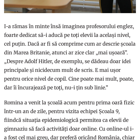
I-a rămas în minte însă imaginea profesorului englez,
foarte dedicat să-i aducă pe toți elevii la același nivel,
cel puțin. Dacă ar fi să comprime cum ar descrie școala
din Marea Britanie, atunci ar zice clar „mai ușoară”.
„Despre Adolf Hitler, de exemplu, se dădeau doar idei
principale și nicidecum mult de scris. E mai ușor
pentru orice nivel de copil. Cine poate mai mult, poate,
dar îi încurajează pe toți, nu-i țin sub linie.”
Romina a venit la școală acum pentru prima oară fizic
într-un an de zile, pentru vizita echipei Școala 9,
fiindcă situația epidemiologică permitea ca elevii de
gimnaziu să facă activități doar online. Cu online-ul i-
a fost cel mai greu, dar preferă oricând România, chiar