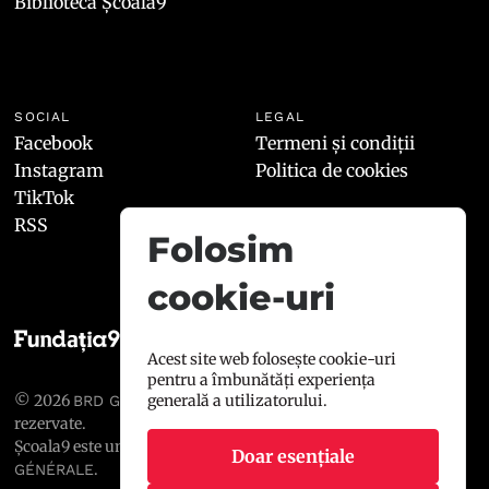
Biblioteca Școala9
SOCIAL
LEGAL
Facebook
Termeni și condiții
Instagram
Politica de cookies
TikTok
RSS
Folosim
cookie-uri
Acest site web folosește cookie-uri
pentru a îmbunătăți experiența
© 2026
, toate drepturile
generală a utilizatorului.
BRD GROUPE SOCIÉTÉ GÉNÉRALE
rezervate.
Școala9 este un proiect susținut de
BRD GROUPE SOCIÉTÉ
Doar esențiale
.
GÉNÉRALE