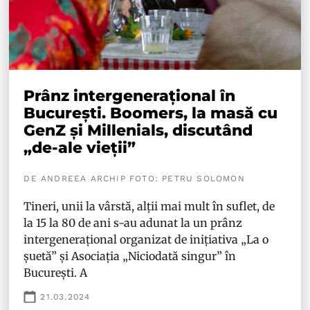
Prânz intergenerațional în
București. Boomers, la masă cu
GenZ și Millenials, discutând
„de-ale vieții”
DE ANDREEA ARCHIP FOTO: PETRU SOLOMON
Tineri, unii la vârstă, alții mai mult în suflet, de
la 15 la 80 de ani s-au adunat la un prânz
intergenerațional organizat de inițiativa „La o
șuetă” și Asociația „Niciodată singur” în
București. A
21.03.2024