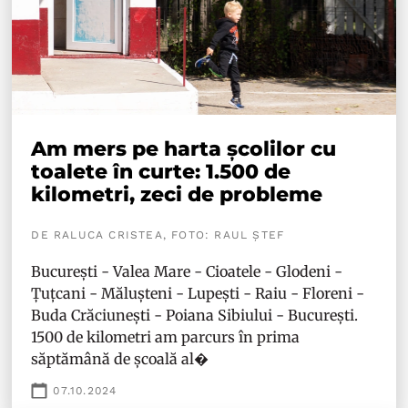
Am mers pe harta școlilor cu
toalete în curte: 1.500 de
kilometri, zeci de probleme
DE RALUCA CRISTEA, FOTO: RAUL ȘTEF
București - Valea Mare - Cioatele - Glodeni -
Țuțcani - Mălușteni - Lupești - Raiu - Floreni -
Buda Crăciunești - Poiana Sibiului - București.
1500 de kilometri am parcurs în prima
săptămână de școală al�
07.10.2024