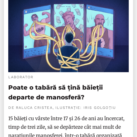
LABORATOR
Poate o tabără să țină băieții
departe de manosferă?
DE RALUCA CRISTEA, ILUSTRAȚIE: IRIS GOLGOȚIU
15 băieți cu vârste între 17 și 26 de ani au încercat,
timp de trei zile, să se depărteze cât mai mult de
narațiunile manosferei, într-o tabără organizată