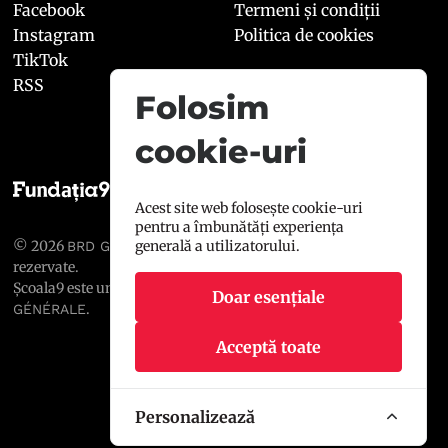
Facebook
Termeni și condiții
Instagram
Politica de cookies
TikTok
RSS
Folosim
cookie-uri
Acest site web folosește cookie-uri
pentru a îmbunătăți experiența
© 2026
, toate drepturile
generală a utilizatorului.
BRD GROUPE SOCIÉTÉ GÉNÉRALE
rezervate.
Școala9 este un proiect susținut de
BRD GROUPE SOCIÉTÉ
Doar esențiale
.
GÉNÉRALE
Acceptă toate
Personalizează