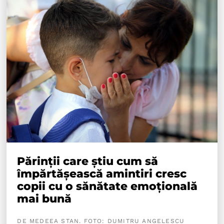
Părinții care știu cum să
împărtășească amintiri cresc
copii cu o sănătate emoțională
mai bună
DE MEDEEA STAN. FOTO: DUMITRU ANGELESCU