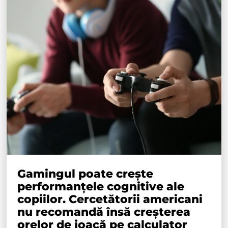
Gamingul poate crește
performanțele cognitive ale
copiilor. Cercetătorii americani
nu recomandă însă creșterea
orelor de joacă pe calculator