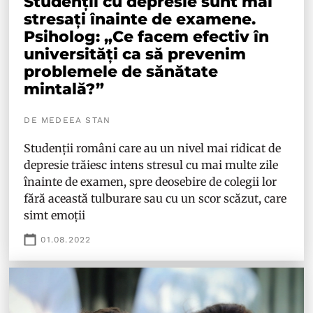
Studenții cu depresie sunt mai
stresați înainte de examene.
Psiholog: „Ce facem efectiv în
universități ca să prevenim
problemele de sănătate
mintală?”
DE MEDEEA STAN
Studenții români care au un nivel mai ridicat de
depresie trăiesc intens stresul cu mai multe zile
înainte de examen, spre deosebire de colegii lor
fără această tulburare sau cu un scor scăzut, care
simt emoții
01.08.2022