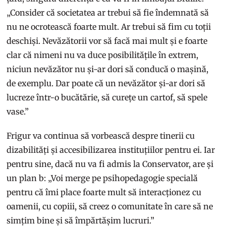
„Consider că societatea ar trebui să fie îndemnată să
nu ne ocrotească foarte mult. Ar trebui să fim cu toții
deschiși. Nevăzătorii vor să facă mai mult și e foarte
clar că nimeni nu va duce posibilitățile în extrem,
niciun nevăzător nu și-ar dori să conducă o mașină,
de exemplu. Dar poate că un nevăzător și-ar dori să
lucreze într-o bucătărie, să curețe un cartof, să spele
vase.”
Frigur va continua să vorbească despre tinerii cu
dizabilități și accesibilizarea instituțiilor pentru ei. Iar
pentru sine, dacă nu va fi admis la Conservator, are și
un plan b: „Voi merge pe psihopedagogie specială
pentru că îmi place foarte mult să interacționez cu
oamenii, cu copiii, să creez o comunitate în care să ne
simțim bine și să împărtășim lucruri.”