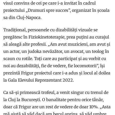
visul convins de cei pe care i-a invitat în cadrul
proiectului „Drumuri spre succes”, organizat în școala
sa din Cluj-Napoca.
Tradițional, persoanele cu dizabilități vizuale se
pregătesc în Fiziokinetoterapie, prea puțini au curajul
să aleagă alte profesii. „Am avut muzicieni, am avut și
un actor, un judoka nevăzător, un avocat, un teolog în
scaun cu rotile. Toți care au participat și au vorbit cu
noi au dezabilități, fie de vedere, fie locomotorii”, își
prezintă Frigur proiectul care i-a adus și locul al doilea
la Gala Elevului Reprezentant 2022.
Ca să-și primească trofeul, a venit singur cu trenul de
la Cluj la București. O banalitate pentru orice tânăr,
doar că Frigur are un rest de vedere de doar 10%. „Asta
mă ajută să văd dacă am becul aprins, să văd umbre.