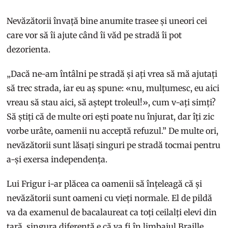
Nevăzătorii învață bine anumite trasee și uneori cei
care vor să îi ajute când îi văd pe stradă îi pot
dezorienta.
„Dacă ne-am întâlni pe stradă și ați vrea să mă ajutați
să trec strada, iar eu aș spune: «nu, mulțumesc, eu aici
vreau să stau aici, să aștept troleul!», cum v-ați simți?
Să știți că de multe ori ești poate nu înjurat, dar îți zic
vorbe urâte, oamenii nu acceptă refuzul.” De multe ori,
nevăzătorii sunt lăsați singuri pe stradă tocmai pentru
a-și exersa independența.
Lui Frigur i-ar plăcea ca oamenii să înțeleagă că și
nevăzătorii sunt oameni cu vieți normale. El de pildă
va da examenul de bacalaureat ca toți ceilalți elevi din
țară, singura diferență e că va fi în limbajul Braille.