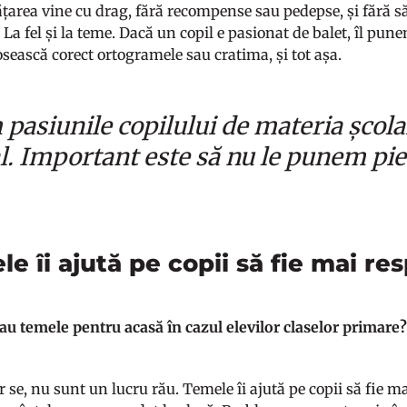
vățarea vine cu drag, fără recompense sau pedepse, și fără s
 La fel și la teme. Dacă un copil e pasionat de balet, îl pun
losească corect ortogramele sau cratima, și tot așa.
pasiunile copilului de materia școlar
l. Important este să nu le punem pie
.
e îi ajută pe copii să fie mai re
au temele pentru acasă în cazul elevilor claselor primar
 se, nu sunt un lucru rău. Temele îi ajută pe copii să fie ma