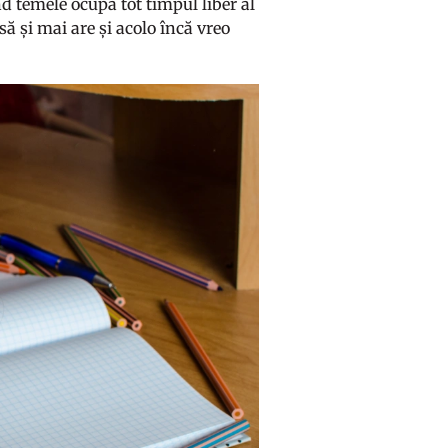
nd temele ocupă tot timpul liber al
să și mai are și acolo încă vreo