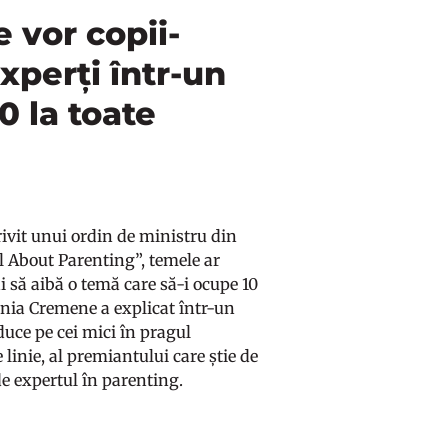
 vor copii-
perți într-un
0 la toate
ivit unui ordin de ministru din
l About Parenting”, temele ar
âi să aibă o temă care să-i ocupe 10
ania Cremene a explicat într-un
 duce pe cei mici în pragul
 linie, al premiantului care știe de
ede expertul în parenting.