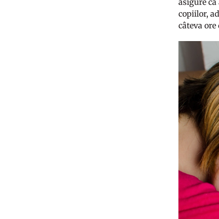
asigure că 
copiilor, a
câteva ore