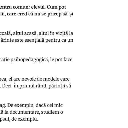
n centru comun: elevul. Cum pot
dii, care cred că nu se pricep să-și
oală, altul acasă, altul în vizită la
ărinte este esențială pentru ca un
ucație psihopedagogică, le pot face
ea, el are nevoie de modele care
 Deci, în primul rând, părinții să
rag. De exemplu, dacă cel mic
nă la documentare, studiem o
opsul, de exemplu.