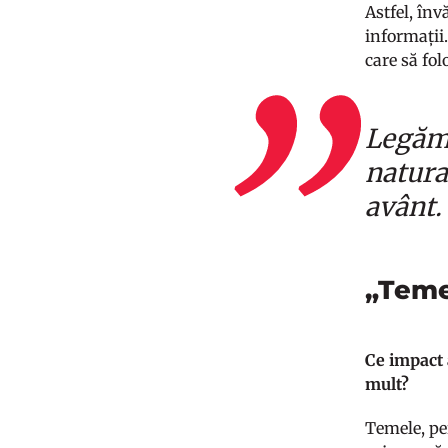
Astfel, în
informații.
care să fo
Legăm 
natura
avânt
„Temel
Ce impact 
mult?
Temele, per