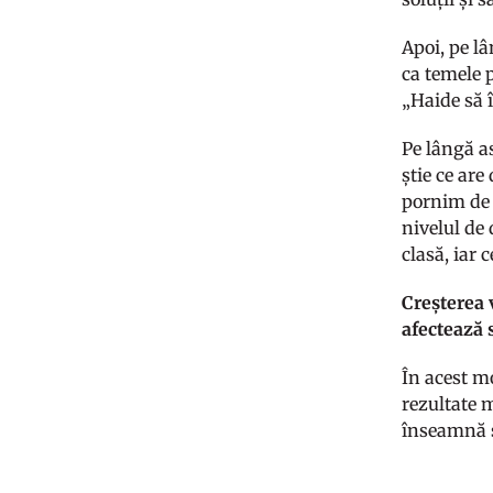
Apoi, pe lâ
ca temele 
„Haide să îț
Pe lângă as
știe ce are
pornim de l
nivelul de 
clasă, iar 
Creșterea 
afectează 
În acest m
rezultate 
înseamnă s