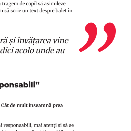
ă tragem de copil să asimileze
em să scrie un text despre balet în
ă și învățarea vine
dici acolo unde au
sponsabili”
e? Cât de mult înseamnă prea
i responsabili, mai atenți și să se