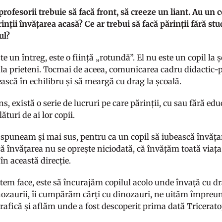
i profesorii trebuie să facă front, să creeze un liant. Au u
rinții învățarea acasă? Ce ar trebui să facă părinții fără stu
lul?
te un întreg, este o ființă „rotundă”. El nu este un copil la șc
 la prieteni. Tocmai de aceea, comunicarea cadru didactic-p
ească în echilibru și să meargă cu drag la școală.
ns, există o serie de lucruri pe care părinții, cu sau fără ed
lături de ai lor copii.
 spuneam și mai sus, pentru ca un copil să iubească învățar
că învățarea nu se oprește niciodată, că învățăm toată viața.
în această direcție.
utem face, este să încurajăm copilul acolo unde învață cu d
nozaurii, îi cumpărăm cărți cu dinozauri, ne uităm împreu
rafică și aflăm unde a fost descoperit prima dată Tricerat