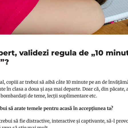
ert, validezi regula de „10 minu
r”?
l, copiii ar trebui să aibă câte 10 minute pe an de învățămâ
e în clasa a doua și așa mai departe. Doar că, din păcate, 
t bombardați de teme, lecții suplimentare etc.
bui să arate temele pentru acasă în accepțiunea ta?
rebui să fie distractive, interactive și captivante, să-l provo
să vrea să știe mai mult.