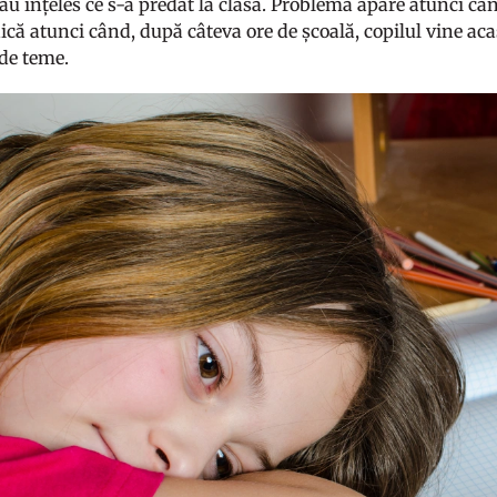
au înțeles ce s-a predat la clasă. Problema apare atunci câ
dică atunci când, după câteva ore de școală, copilul vine aca
 de teme.