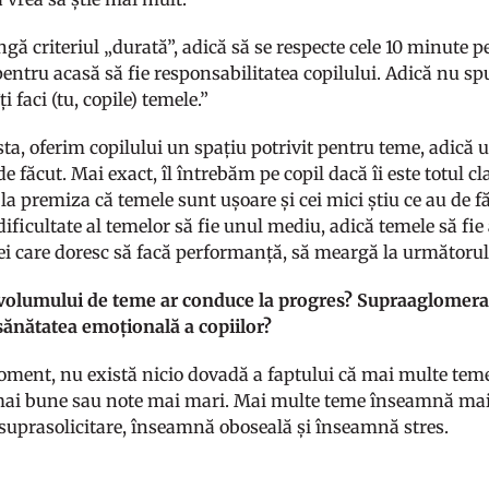
ngă criteriul „durată”, adică să se respecte cele 10 minute
pentru acasă să fie responsabilitatea copilului. Adică nu s
i faci (tu, copile) temele.”
ta, oferim copilului un spațiu potrivit pentru teme, adică u
 de făcut. Mai exact, îl întrebăm pe copil dacă îi este totul cl
a premiza că temele sunt ușoare și cei mici știu ce au de făc
dificultate al temelor să fie unul mediu, adică temele să fie 
cei care doresc să facă performanță, să meargă la următorul 
volumului de teme ar conduce la progres? Supraaglomerare
sănătatea emoțională a copiilor?
oment, nu există nicio dovadă a faptului că mai multe te
mai bune sau note mai mari. Mai multe teme înseamnă mai 
uprasolicitare, înseamnă oboseală și înseamnă stres.