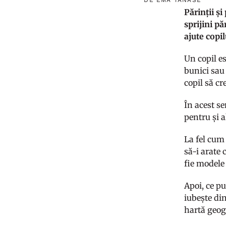
DE EMA TĂNASE
Părinții ș
sprijini pă
ajute copi
Un copil es
bunici sau
copil să cr
În acest se
pentru și a
La fel cum
să-i arate 
fie modele 
Apoi, ce p
iubește di
hartă geog