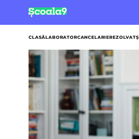
CLASĂ
LABORATOR
CANCELARIE
REZOLVAT
Ș