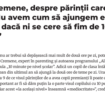
emene, despre părinții care
Nu avem cum să ajungem ex
dacă ni se cere să fim de 1
”
u ar trebui să depășească mai mult de două ore pe zi, potr
i Cremene, expert în parenting și autoarea programului „Al
ula „10 minute pe nivel școlar”. Adică un copil de clasa înt
cean din ultimul an să ajungă la două ore de teme pe zi. Ur
 9 de ce visul părinților de a avea copii premianți îi poate
ortant ar fi să dăm puțin la o parte visul copilului cu 10 pe
l, iar acest «la același nivel» înseamnă «mediocritate»”, cr