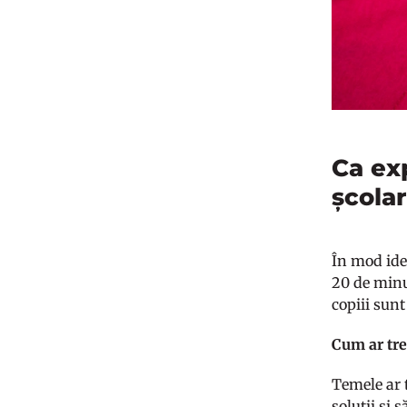
Ca exp
școla
În mod idea
20 de minut
copiii sun
Cum ar tre
Temele ar t
soluții și 