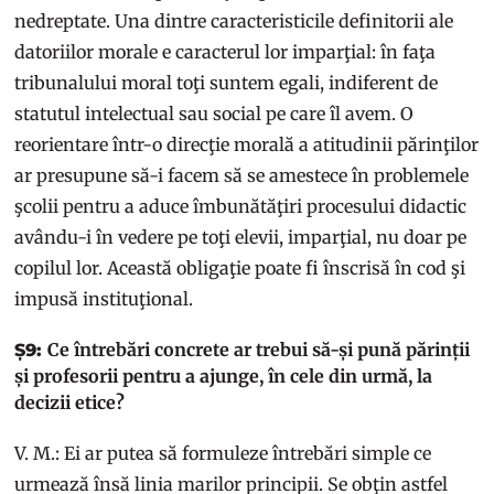
nedreptate. Una dintre caracteristicile definitorii ale
datoriilor morale e caracterul lor imparţial: în faţa
tribunalului moral toţi suntem egali, indiferent de
statutul intelectual sau social pe care îl avem. O
reorientare într-o direcţie morală a atitudinii părinţilor
ar presupune să-i facem să se amestece în problemele
şcolii pentru a aduce îmbunătăţiri procesului didactic
avându-i în vedere pe toţi elevii, imparţial, nu doar pe
copilul lor. Această obligaţie poate fi înscrisă în cod şi
impusă instituţional.
Ce întrebări concrete ar trebui să-și pună părinții
Ș9:
și profesorii pentru a ajunge, în cele din urmă, la
decizii etice?
V. M.: Ei ar putea să formuleze întrebări simple ce
urmează însă linia marilor principii. Se obţin astfel