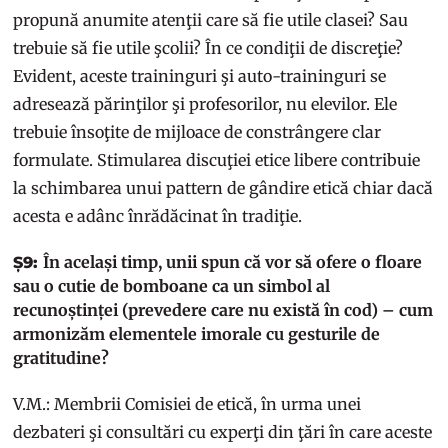
propună anumite atenţii care să fie utile clasei? Sau
trebuie să fie utile şcolii? În ce condiţii de discreţie?
Evident, aceste traininguri şi auto-traininguri se
adresează părinţilor şi profesorilor, nu elevilor. Ele
trebuie însoţite de mijloace de constrângere clar
formulate. Stimularea discuţiei etice libere contribuie
la schimbarea unui pattern de gândire etică chiar dacă
acesta e adânc înrădăcinat în tradiţie.
În același timp, unii spun că vor să ofere o floare
Ș9:
sau o cutie de bomboane ca un simbol al
recunoștinței (prevedere care nu există în cod) – cum
armonizăm elementele imorale cu gesturile de
gratitudine?
V.M.: Membrii Comisiei de etică, în urma unei
dezbateri şi consultări cu experţi din ţări în care aceste