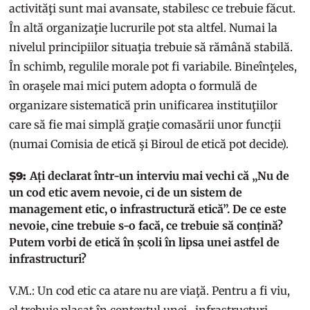
activităţi sunt mai avansate, stabilesc ce trebuie făcut.
În altă organizaţie lucrurile pot sta altfel. Numai la
nivelul principiilor situaţia trebuie să rămână stabilă.
În schimb, regulile morale pot fi variabile. Bineînţeles,
în oraşele mai mici putem adopta o formulă de
organizare sistematică prin unificarea instituţiilor
care să fie mai simplă graţie comasării unor funcţii
(numai Comisia de etică şi Biroul de etică pot decide).
Ați declarat într-un interviu mai vechi că „Nu de
Ș9:
un cod etic avem nevoie, ci de un sistem de
management etic, o infrastructură etică”. De ce este
nevoie, cine trebuie s-o facă, ce trebuie să conțină?
Putem vorbi de etică în școli în lipsa unei astfel de
infrastructuri?
V.M.: Un cod etic ca atare nu are viaţă. Pentru a fi viu,
el trebuie plasat în contextul unei „infrastructuri