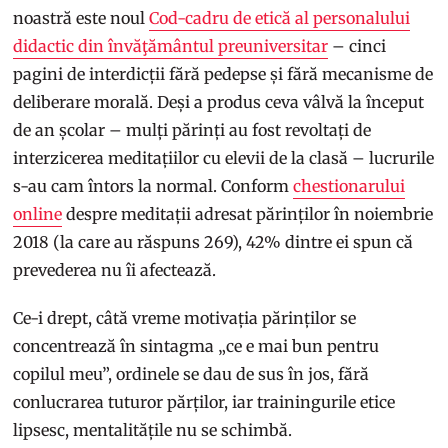
noastră este noul
Cod-cadru de etică al personalului
didactic din învăţământul preuniversitar
– cinci
pagini de interdicții fără pedepse și fără mecanisme de
deliberare morală. Deși a produs ceva vâlvă la început
de an școlar – mulți părinți au fost revoltați de
interzicerea meditațiilor cu elevii de la clasă – lucrurile
s-au cam întors la normal. Conform
chestionarului
online
despre meditații adresat părinților în noiembrie
2018 (la care au răspuns 269), 42% dintre ei spun că
prevederea nu îi afectează.
Ce-i drept, câtă vreme motivația părinților se
concentrează în sintagma „ce e mai bun pentru
copilul meu”, ordinele se dau de sus în jos, fără
conlucrarea tuturor părților, iar trainingurile etice
lipsesc, mentalitățile nu se schimbă.