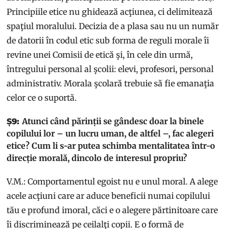
Principiile etice nu ghidează acţiunea, ci delimitează
spaţiul moralului. Decizia de a plasa sau nu un număr
de datorii în codul etic sub forma de reguli morale îi
revine unei Comisii de etică şi, în cele din urmă,
întregului personal al şcolii: elevi, profesori, personal
administrativ. Morala şcolară trebuie să fie emanaţia
celor ce o suportă.
Atunci când părinții se gândesc doar la binele
Ș9:
copilului lor – un lucru uman, de altfel –, fac alegeri
etice? Cum li s-ar putea schimba mentalitatea într-o
direcție morală, dincolo de interesul propriu?
V.M.: Comportamentul egoist nu e unul moral. A alege
acele acţiuni care ar aduce beneficii numai copilului
tău e profund imoral, căci e o alegere părtinitoare care
îi discriminează pe ceilalţi copii. E o formă de