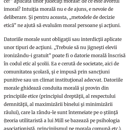
ce?” aplicată unor judecăţi morale: de ce este avortul
imoral? Intuiţia morală nu e de ajuns, e nevoie de
deliberare. Şi pentru aceasta, „metodele de decizie
etică” ne ajută să evaluăm moral persoane şi acţiuni.
Datoriile morale sunt obligaţii sau interdicţii aplicate
unor tipuri de acţiuni. „Trebuie să nu jigneşti elevii
ironizându-i gratuit” poate fi o datorie morală înscrisă
în codul etic al şcolii. Ea e cerută de societate, aici de
comunitatea şcolară, şi e impusă prin sancţiuni
punitive sau un climat instituţional adecvat. Datoriile
morale ghidează conduita morală şi provin din
principiile etice (principiul dreptăţii, al respectului
demnităţii, al maximizării binelui şi minimizării
răului), care la rându-le sunt întemeiate pe o ştiinţă
(teoria utilitaristă a lui Mill se bazează pe psihologia
asociaţionistă, principiismul pe morala comună etc.).