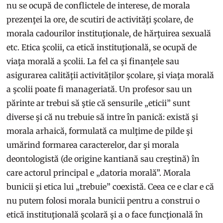
nu se ocupă de conflictele de interese, de morala
prezenţei la ore, de scutiri de activităţi şcolare, de
morala cadourilor instituţionale, de hărţuirea sexuală
etc. Etica şcolii, ca etică instituţională, se ocupă de
viaţa morală a şcolii. La fel ca şi finanţele sau
asigurarea calităţii activităților şcolare, şi viaţa morală
a şcolii poate fi manageriată. Un profesor sau un
părinte ar trebui să ştie că sensurile „eticii” sunt
diverse şi că nu trebuie să intre în panică: există şi
morala arhaică, formulată ca mulţime de pilde şi
umărind formarea caracterelor, dar şi morala
deontologistă (de origine kantiană sau creştină) în
care actorul principal e „datoria morală”. Morala
bunicii şi etica lui „trebuie” coexistă. Ceea ce e clar e că
nu putem folosi morala bunicii pentru a construi o
etică instituţională şcolară şi a o face funcţională în