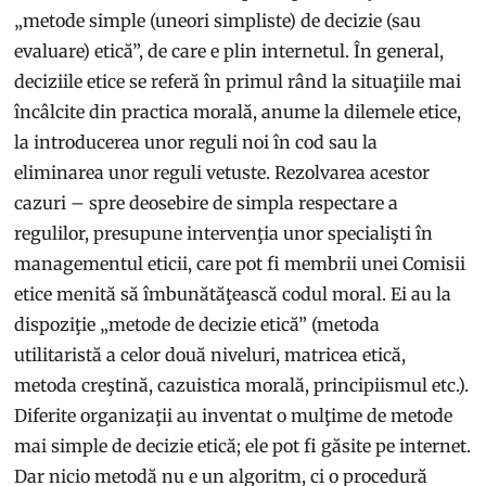
„metode simple (uneori simpliste) de decizie (sau
evaluare) etică”, de care e plin internetul. În general,
deciziile etice se referă în primul rând la situaţiile mai
încâlcite din practica morală, anume la dilemele etice,
la introducerea unor reguli noi în cod sau la
eliminarea unor reguli vetuste. Rezolvarea acestor
cazuri – spre deosebire de simpla respectare a
regulilor, presupune intervenţia unor specialişti în
managementul eticii, care pot fi membrii unei Comisii
etice menită să îmbunătăţească codul moral. Ei au la
dispoziţie „metode de decizie etică” (metoda
utilitaristă a celor două niveluri, matricea etică,
metoda creştină, cazuistica morală, principiismul etc.).
Diferite organizaţii au inventat o mulţime de metode
mai simple de decizie etică; ele pot fi găsite pe internet.
Dar nicio metodă nu e un algoritm, ci o procedură