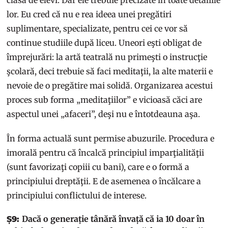
lor. Eu cred că nu e rea ideea unei pregătiri
suplimentare, specializate, pentru cei ce vor să
continue studiile după liceu. Uneori eşti obligat de
împrejurări: la artă teatrală nu primeşti o instrucţie
şcolară, deci trebuie să faci meditaţii, la alte materii e
nevoie de o pregătire mai solidă. Organizarea acestui
proces sub forma „meditaţiilor” e vicioasă căci are
aspectul unei „afaceri”, deşi nu e întotdeauna aşa.
În forma actuală sunt permise abuzurile. Procedura e
imorală pentru că încalcă principiul imparţialităţii
(sunt favorizaţi copiii cu bani), care e o formă a
principiului dreptăţii. E de asemenea o încălcare a
principiului conflictului de interese.
Dacă o generație tânără învață că ia 10 doar în
Ș9: