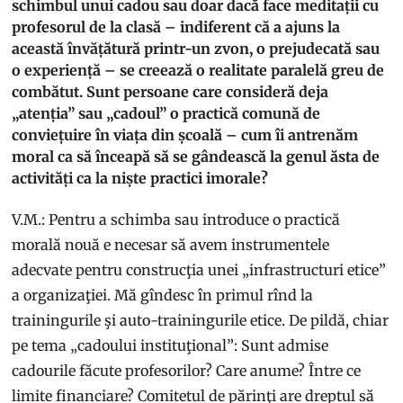
schimbul unui cadou sau doar dacă face meditații cu
profesorul de la clasă – indiferent că a ajuns la
această învățătură printr-un zvon, o prejudecată sau
o experiență – se creează o realitate paralelă greu de
combătut. Sunt persoane care consideră deja
„atenția” sau „cadoul” o practică comună de
conviețuire în viața din școală – cum îi antrenăm
moral ca să înceapă să se gândească la genul ăsta de
activități ca la niște practici imorale?
V.M.: Pentru a schimba sau introduce o practică
morală nouă e necesar să avem instrumentele
adecvate pentru construcţia unei „infrastructuri etice”
a organizaţiei. Mă gîndesc în primul rînd la
trainingurile şi auto-trainingurile etice. De pildă, chiar
pe tema „cadoului instituţional”: Sunt admise
cadourile făcute profesorilor? Care anume? Între ce
limite financiare? Comitetul de părinţi are dreptul să