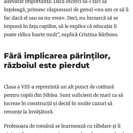
adevărat importantă. Dacă încerci să-i faci să
înțeleagă, primesc răspunsuri de genul «nu am ce să îi
fac dacă el sau ea nu vrea». Deci, nu încearcă să se
impună în fața copiilor, să le explice că educația îi
poate ridica foarte mult”, explică Cristina Bărbosu.
Fără implicarea părinților,
războiul este pierdut
Clasa a VIII-a reprezintă un alt punct de cotitură
pentru copiii din Sihlea. Sunt suficient de mari ca să
lucreze în construcții și decid în multe cazuri să
renunțe la învățătură.
Profesoara de română se înarmează cu răbdare și îi