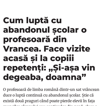
Cum luptă cu
abandonul școlar o
profesoară din
Vrancea. Face vizite
acasă și la copiii
repetenți: „Și-așa vin
degeaba, doamna”
O profesoară de limba română dintr-un sat vrâncean
duce o luptă continuă cu abandonul școlar. Știe că
există două praguri când poate pierde elevii în fața