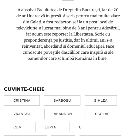
A absolvit Facultatea de Drept din București, iar de 20
de ani lucrează în presă. A scris pentru mai multe ziare
din Galați, a fost redactor-șef la un post local de
televiziune, a lucrat mai bine de 8 ani pentru Adevărul,
iar acum este reporter la Libertatea. Scrie cu
preponderență pe justiție, dar în ultimii ani s-a
reinventat, abordând și domeniul educației. Face
cunoscute poveștile dascălilor care inspiră și ale
oamenilor care schimbă România în bine.
CUVINTE-CHEIE
CRISTINA
BARBOSU
SIHLEA
VRANCEA
ABANDON
SCOLAR
CUM
LUPTA
O