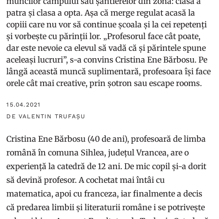
muncilor câmpului sau șantierelor din zonă: clasa a
patra și clasa a opta. Așa că merge regulat acasă la
copiii care nu vor să continue școala și la cei repetenți
și vorbește cu părinții lor. „Profesorul face cât poate,
dar este nevoie ca elevul să vadă că și părintele spune
aceleași lucruri”, s-a convins Cristina Ene Bărbosu. Pe
lângă această muncă suplimentară, profesoara își face
orele cât mai creative, prin șotron sau escape rooms.
15.04.2021
DE VALENTIN TRUFAȘU
Cristina Ene Bărbosu (40 de ani), profesoară de limba
română în comuna Sihlea, județul Vrancea, are o
experiență la catedră de 12 ani. De mic copil și-a dorit
să devină profesor. A cochetat mai întâi cu
matematica, apoi cu franceza, iar finalmente a decis
că predarea limbii și literaturii române i se potrivește