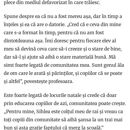
plece din mediul defavorizat în care trăiesc.
Spune despre ea că nu a fost mereu așa, dar în timp a
înțeles și ea că are o datorie. „Cred că e ceva din mine
care s-a format în timp, pentru că nu am fost
dintotdeauna așa. Îmi doresc pentru fiecare elev al
meu să devină ceva care să-i creeze și o stare de bine,
dar să-l și ajute să aibă o stare materială bună. Mă
simt foarte legată de comunitatea mea. Sunt genul ăla
de om care le arată și părinților, și copiilor că se poate
și altfel”, povestește profesoara.
Este foarte legată de locurile natale și crede că doar
prin educarea copiilor de azi, comunitatea poate crește.
„Pentru mine, Sihlea este colțul meu de rai și vreau ca
toți copiii din comunitate să aibă șansa la un trai mai
bun și asta grație faptului că merg la școală.”