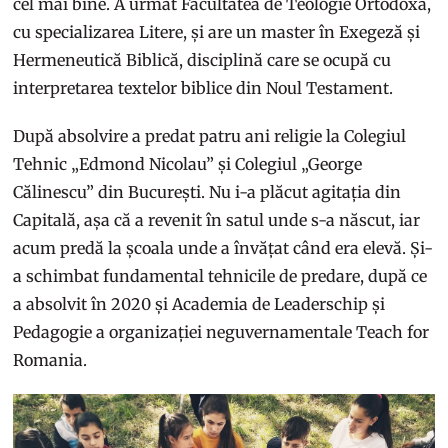
cel mai bine. A urmat Facultatea de Teologie Ortodoxă,
cu specializarea Litere, și are un master în Exegeză și
Hermeneutică Biblică, disciplină care se ocupă cu
interpretarea textelor biblice din Noul Testament.
După absolvire a predat patru ani religie la Colegiul
Tehnic „Edmond Nicolau” și Colegiul „George
Călinescu” din București. Nu i-a plăcut agitația din
Capitală, așa că a revenit în satul unde s-a născut, iar
acum predă la școala unde a învățat când era elevă. Și-
a schimbat fundamental tehnicile de predare, după ce
a absolvit în 2020 și Academia de Leaderschip și
Pedagogie a organizației neguvernamentale Teach for
Romania.