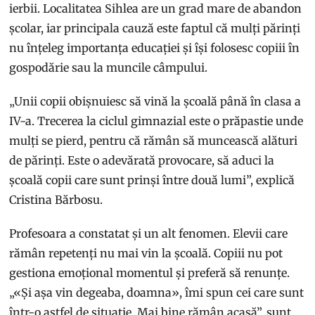
ierbii. Localitatea Sihlea are un grad mare de abandon
școlar, iar principala cauză este faptul că mulți părinți
nu înțeleg importanța educației și își folosesc copiii în
gospodărie sau la muncile câmpului.
„Unii copii obișnuiesc să vină la școală până în clasa a
IV-a. Trecerea la ciclul gimnazial este o prăpastie unde
mulți se pierd, pentru că rămân să muncească alături
de părinți. Este o adevărată provocare, să aduci la
școală copii care sunt prinși între două lumi”, explică
Cristina Bărbosu.
Profesoara a constatat și un alt fenomen. Elevii care
rămân repetenți nu mai vin la școală. Copiii nu pot
gestiona emoțional momentul și preferă să renunțe.
„«Și așa vin degeaba, doamna», îmi spun cei care sunt
într-o astfel de situație. Mai bine rămân acasă”, sunt