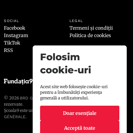
SOCIAL
LEGAL
Facebook
Termeni și condiții
Instagram
Politica de cookies
TikTok
RSS
Folosim
cookie-uri
Acest site web folosește cookie-uri
pentru a îmbunătăți experiența
© 2026
, toate drepturile
generală a utilizatorului.
BRD GROUPE SOCIÉTÉ GÉNÉRALE
rezervate.
Școala9 este un proiect susținut de
BRD GROUPE SOCIÉTÉ
Doar esențiale
.
GÉNÉRALE
Acceptă toate