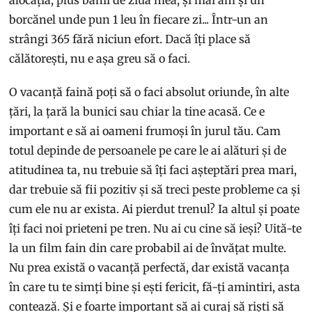
alocația, plus banii de ziua mea, și mai am și un
borcănel unde pun 1 leu în fiecare zi... Într-un an
strângi 365 fără niciun efort. Dacă îți place să
călătorești, nu e așa greu să o faci.
O vacanță faină poți să o faci absolut oriunde, în alte
țări, la țară la bunici sau chiar la tine acasă. Ce e
important e să ai oameni frumoși în jurul tău. Cam
totul depinde de persoanele pe care le ai alături și de
atitudinea ta, nu trebuie să îți faci așteptări prea mari,
dar trebuie să fii pozitiv și să treci peste probleme ca și
cum ele nu ar exista. Ai pierdut trenul? Ia altul și poate
îți faci noi prieteni pe tren. Nu ai cu cine să ieși? Uită-te
la un film fain din care probabil ai de învățat multe.
Nu prea există o vacanță perfectă, dar există vacanța
în care tu te simți bine și ești fericit, fă-ți amintiri, asta
contează. Și e foarte important să ai curaj să riști să