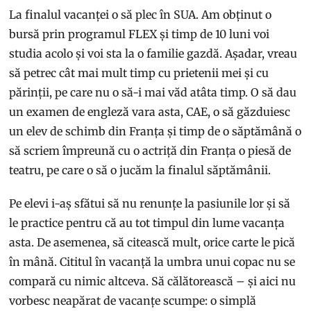
La finalul vacanței o să plec în SUA. Am obținut o
bursă prin programul FLEX și timp de 10 luni voi
studia acolo și voi sta la o familie gazdă. Așadar, vreau
să petrec cât mai mult timp cu prietenii mei și cu
părinții, pe care nu o să-i mai văd atâta timp. O să dau
un examen de engleză vara asta, CAE, o să găzduiesc
un elev de schimb din Franța și timp de o săptămână o
să scriem împreună cu o actriță din Franța o piesă de
teatru, pe care o să o jucăm la finalul săptămânii.
Pe elevi i-aș sfătui să nu renunțe la pasiunile lor și să
le practice pentru că au tot timpul din lume vacanța
asta. De asemenea, să citească mult, orice carte le pică
în mână. Cititul în vacanță la umbra unui copac nu se
compară cu nimic altceva. Să călătorească – și aici nu
vorbesc neapărat de vacanțe scumpe: o simplă