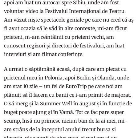
apoi am luat un autocar spre Sibiu, unde am fost
voluntar video la Festivalul Internațional de Teatru.
Am văzut niște spectacole geniale pe care nu cred că aș
fi avut ocazia să le văd în alte contexte, mi-am făcut
prieteni, m-am reîntâlnit cu prieteni vechi, am
cunoscut regizori și directori de festivaluri, am luat
interviuri și am filmat conferințe.
A urmat o săptămână acasă, după care am plecat cu
prietenul meu în Polonia, apoi Berlin și Olanda, unde
am stat 10 zile – un fel de EuroTrip pe care noi am
plănuit să îl facem cu banii ce i-am primit de majorat.
O să merg și la Summer Well în august și în funcție de
buget poate ajung și în Vamă. Tot ce fac pare super
scump, însă nu primesc niciun ban de la ai mei, mi-
am strâns de la începutul anului trecut bursa și