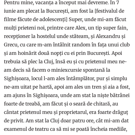
Pentru mine, vacanța a început mai devreme. În 7
iunie am plecat la București, am fost la [festivalul de
filme făcute de adolescenți] Super, unde mi-am făcut
mulți prieteni noi, printre care Alex, un tip super fain,
recepționer la hostelul unde stăteam, și Alexandru și
Grecu, cu care m-am întâlnit random în fața unui club
și am hoinărit două nopți cu ei prin București. Apoi
trebuia să plec la Cluj, însă eu și cu prietenul meu ne-
am decis să facem o miniexcursie spontană la
Sighișoara, locul l-am ales întâmplător, pur și simplu
ne-am uitat pe hartă, apoi am ales un tren și aia a fost,
am ajuns în Sighișoara, unde am stat la niște bătrânei
foarte de treabă, am făcut și o seară de chitară, au
cântat prietenul meu și proprietarul, era foarte drăguț
de privit. Am stat la Cluj doar patru ore, cât mi-am dat
examenul de teatru ca să mi se poată încheia mediile,