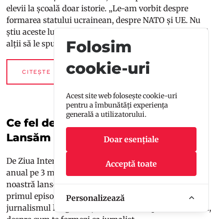
elevii la școală doar istorie. „Le-am vorbit despre
formarea statului ucrainean, despre NATO și UE. Nu
știu aceste lucruri, iar dacă nu le spunem noi, vor veni
Folosim
alții să le spună cum stă treaba.”
cookie-uri
CITEȘTE MAI MULT
Acest site web folosește cookie-uri
pentru a îmbunătăți experiența
generală a utilizatorului.
Ce fel de jurnalism vrea Gen Z?
Lansăm podcastul Școala cea mai 9
Doar esențiale
De Ziua Internațională a Libertății Presei, celebrată
Acceptă toate
anual pe 3 mai, cei mai tineri jurnaliști din redacția
noastră lansează podcastul Școala cea mai 9. În
primul episod dezbat despre presă și AI, despre
Personalizează
jurnalismul longform și short content pe social media,