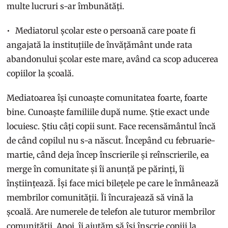
multe lucruri s-ar îmbunătăți.
Mediatorul școlar este o persoană care poate fi
angajată la instituțiile de învățământ unde rata
abandonului școlar este mare, având ca scop aducerea
copiilor la școală.
Mediatoarea își cunoaște comunitatea foarte, foarte
bine. Cunoaște familiile după nume. Știe exact unde
locuiesc. Știu câți copii sunt. Face recensământul încă
de când copilul nu s-a născut. Începând cu februarie-
martie, când deja încep înscrierile și reînscrierile, ea
merge în comunitate și îi anunță pe părinți, îi
înștiințează. Își face mici bilețele pe care le înmânează
membrilor comunității. Îi încurajează să vină la
școală. Are numerele de telefon ale tuturor membrilor
comunității. Apoi, îi ajutăm să își înscrie copiii la