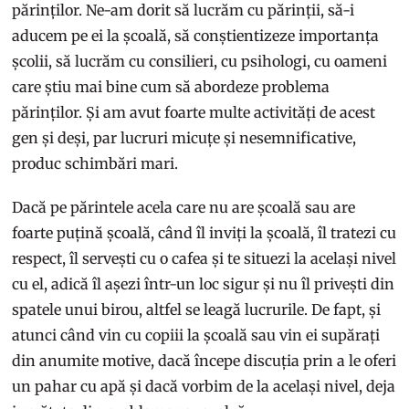
părinților. Ne-am dorit să lucrăm cu părinții, să-i
aducem pe ei la școală, să conștientizeze importanța
școlii, să lucrăm cu consilieri, cu psihologi, cu oameni
care știu mai bine cum să abordeze problema
părinților. Și am avut foarte multe activități de acest
gen și deși, par lucruri micuțe și nesemnificative,
produc schimbări mari.
Dacă pe părintele acela care nu are școală sau are
foarte puțină școală, când îl inviți la școală, îl tratezi cu
respect, îl servești cu o cafea și te situezi la același nivel
cu el, adică îl așezi într-un loc sigur și nu îl privești din
spatele unui birou, altfel se leagă lucrurile. De fapt, și
atunci când vin cu copiii la școală sau vin ei supărați
din anumite motive, dacă începe discuția prin a le oferi
un pahar cu apă și dacă vorbim de la același nivel, deja