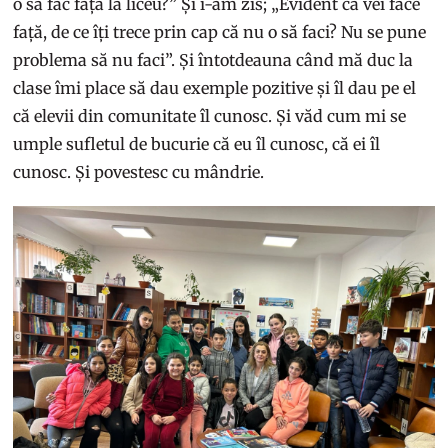
o să fac față la liceu?” Și i-am zis; „Evident că vei face
față, de ce îți trece prin cap că nu o să faci? Nu se pune
problema să nu faci”. Și întotdeauna când mă duc la
clase îmi place să dau exemple pozitive și îl dau pe el
că elevii din comunitate îl cunosc. Și văd cum mi se
umple sufletul de bucurie că eu îl cunosc, că ei îl
cunosc. Și povestesc cu mândrie.