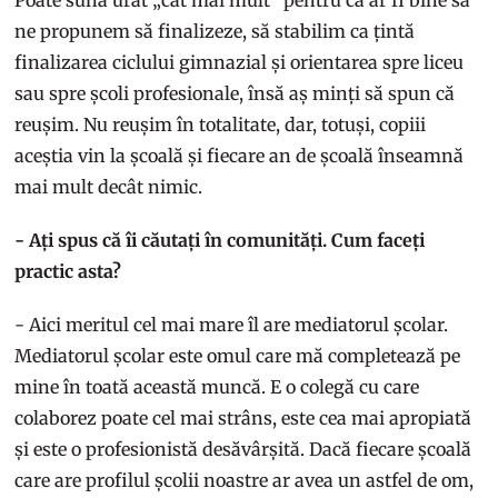
Poate sună urât „cât mai mult” pentru că ar fi bine să
ne propunem să finalizeze, să stabilim ca țintă
finalizarea ciclului gimnazial și orientarea spre liceu
sau spre școli profesionale, însă aș minți să spun că
reușim. Nu reușim în totalitate, dar, totuși, copiii
aceștia vin la școală și fiecare an de școală înseamnă
mai mult decât nimic.
- Ați spus că îi căutați în comunități. Cum faceți
practic asta?
- Aici meritul cel mai mare îl are mediatorul școlar.
Mediatorul școlar este omul care mă completează pe
mine în toată această muncă. E o colegă cu care
colaborez poate cel mai strâns, este cea mai apropiată
și este o profesionistă desăvârșită. Dacă fiecare școală
care are profilul școlii noastre ar avea un astfel de om,