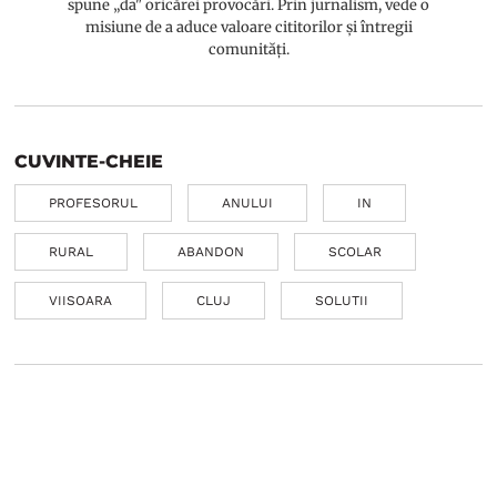
spune „da" oricărei provocări. Prin jurnalism, vede o
misiune de a aduce valoare cititorilor și întregii
comunități.
CUVINTE-CHEIE
PROFESORUL
ANULUI
IN
RURAL
ABANDON
SCOLAR
VIISOARA
CLUJ
SOLUTII