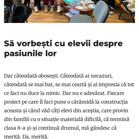
Să vorbești cu elevii despre
pasiunile lor
Dar câteodată obosești. Câteodată ai necazuri,
câteodată se mai bat, se mai ceartă și ai impresia că tot
ce faci nu duce la nimic. Dar nu e adevărat. Fiecare
proiect pe care îl faci pune o cărămidă la construcția
aceasta și când văd câți elevi din aceștia, care provin
din familii cu o situație materială dificilă, că termină
clasa 8-a și-și continuă drumul, mă gândesc că
merită. Da, merită.