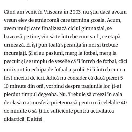
Când am venit în Viisoara în 2003, nu știu dacă aveam
vreun elev de etnie romă care termina școala. Acum,
avem mulți care finalizează ciclul gimnazial, se
bazează pe tine, vin să te întrebe cum va fi, ce etapă
urmează. Ei își pun toată speranța în noi și trebuie
încurajați. Și ei au pasiuni, merg la fotbal, merg la
pescuit și se umplu de veselie că îi întreb de fotbal, căci
unii sunt în echipa de fotbal a școlii. Și îi întreb cum a
fost meciul de ieri. Adică nu consider că dacă pierzi 5-
10 minute din oră, vorbind despre pasiunile lor, ți-ai
pierdut timpul degeaba. Nu. Trebuie să creezi în sala
de clasă o atmosferă prietenoasă pentru că celelalte 40
de minute o să-ți fie suficiente pentru activitatea
didactică. E altfel.