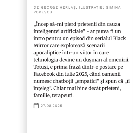
DE GEORGE HERLAȘ, ILUSTRAȚIE: SIMINA
POPESCU
„Încep să-mi pierd prietenii din cauza
inteligenței artificiale” - ar putea fi un
intro pentru un episod din serialul
Black
Mirror
care explorează scenarii
apocaliptice într-un viitor în care
tehnologia devine un dușman al omenirii.
Totuși, e prima frază dintr-o
postare pe
Facebook
din iulie 2025, când oamenii
numesc chatboții „empatici” și spun că „îi
înțeleg”. Chiar mai bine decât prieteni,
familie, terapeuți.
27.08.2025