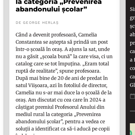
la categoria „Prevenirea
abandonului școlar”
Si
gr
DE GEORGE HERLAȘ
șc
ab
Când a devenit profesoară, Camelia
Constantea se aștepta să prindă un post
pr
într-o școală în oraș. A ajuns la sat, unde
ca
nu a găsit „școala bună” la care visa, ci un
a 
catalog care se tot împuțina. „Eram total
co
ruptă de realitate”, spune profesoara.
ca
După mai bine de 20 de ani de predat în
G
satul Viișoara, azi în fotoliul de director,
Camelia nu s-ar mai duce la o școală de la
oraș. Am discutat cu cea care în 2024 a
câștigat premiul Profesorul Anului din
mediul rural la categoria „Prevenirea
abandonului școlar”, pentru a vedea ce
soluții a identificat ca să-i aducă pe copii