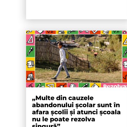
„Multe din cauzele
abandonului școlar sunt în
afara școlii și atunci școala
nu le poate rezolva
singură”