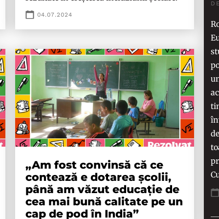
D
04.07.2024
Ro
Eu
st
po
un
ac
ti
în
de
to
pr
„Am fost convinsă că ce
Cu
contează e dotarea școlii,
până am văzut educație de
cea mai bună calitate pe un
cap de pod în India”