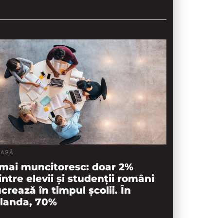
LASĂ
 mai muncitoresc: doar 2%
intre elevii și studenții români
ucrează în timpul școlii. În
landa, 70%