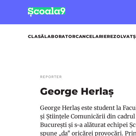
CLASĂ
LABORATOR
CANCELARIE
REZOLVAT
Ș
REPORTER
George Herlaș
George Herlaș este student la Facu
și Științele Comunicării din cadrul
București și s-a alăturat echipei Ș
spune „da" oricărei provocări. Pri