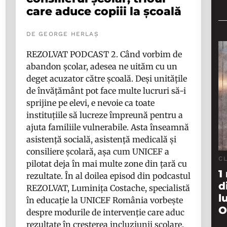
care aduce copiii la școală
DE GEORGE HERLAȘ
REZOLVAT PODCAST 2. Când vorbim de
abandon școlar, adesea ne uităm cu un
deget acuzator către școală. Deși unitățile
de învățământ pot face multe lucruri să-i
sprijine pe elevi, e nevoie ca toate
instituțiile să lucreze împreună pentru a
ajuta familiile vulnerabile. Asta înseamnă
asistență socială, asistență medicală și
consiliere școlară, așa cum UNICEF a
C
pilotat deja în mai multe zone din țară cu
1
rezultate. În al doilea episod din podcastul
d
REZOLVAT, Luminița Costache, specialistă
l
în educație la UNICEF România vorbește
O
despre modurile de intervenție care aduc
rezultate în creșterea incluziunii școlare.