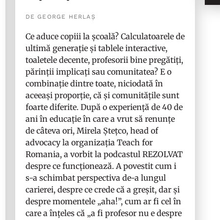
DE GEORGE HERLAȘ
Ce aduce copiii la școală? Calculatoarele de
ultimă generație și tablele interactive,
toaletele decente, profesorii bine pregătiți,
părinții implicați sau comunitatea? E o
combinație dintre toate, niciodată în
aceeași proporție, că și comunitățile sunt
foarte diferite. După o experiență de 40 de
ani în educație în care a vrut să renunțe
de câteva ori, Mirela Ștețco, head of
advocacy la organizația Teach for
Romania, a vorbit la podcastul REZOLVAT
despre ce funcționează. A povestit cum i
s-a schimbat perspectiva de-a lungul
carierei, despre ce crede că a greșit, dar și
despre momentele „aha!”, cum ar fi cel în
care a înțeles că „a fi profesor nu e despre