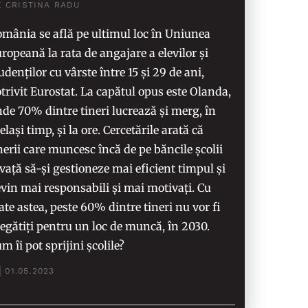
E CRISTINA RADU
mânia se află pe ultimul loc în Uniunea
ropeană la rata de angajare a elevilor și
udenților cu vârste între 15 și 29 de ani,
trivit Eurostat. La capătul opus este Olanda,
de 70% dintre tineri lucrează și merg, în
elași timp, și la ore. Cercetările arată că
nerii care muncesc încă de pe băncile școlii
vață să-și gestioneze mai eficient timpul și
vin mai responsabili și mai motivați. Cu
ate astea, peste 60% dintre tineri nu vor fi
egătiți pentru un loc de muncă, în 2030.
m îi pot sprijini școlile?
01.05.2023