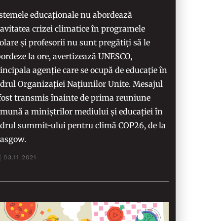
stemele educaționale nu abordează
avitatea crizei climatice în programele
olare și profesorii nu sunt pregătiți să le
ordeze la ore, avertizează UNESCO,
incipala agenție care se ocupă de educație în
drul Organizației Națiunilor Unite. Mesajul
fost transmis înainte de prima reuniune
mună a miniștrilor mediului și educației în
drul summit-ului pentru climă COP26, de la
lasgow.
03.11.2021