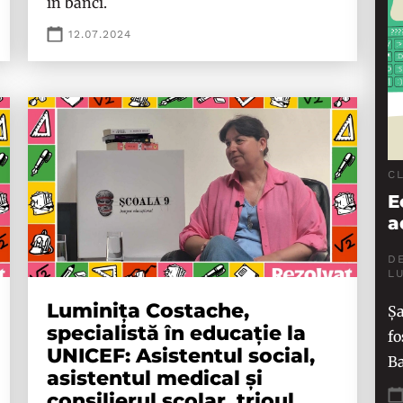
în bănci.
12.07.2024
C
E
a
DE
L
Luminița Costache,
Șa
specialistă în educație la
fo
UNICEF: Asistentul social,
Ba
asistentul medical și
consilierul școlar, trioul