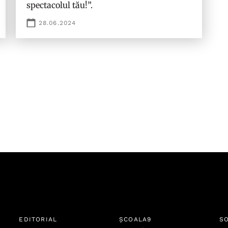
spectacolul tău!”.
28.06.2024
EDITORIAL
ȘCOALA9
SO