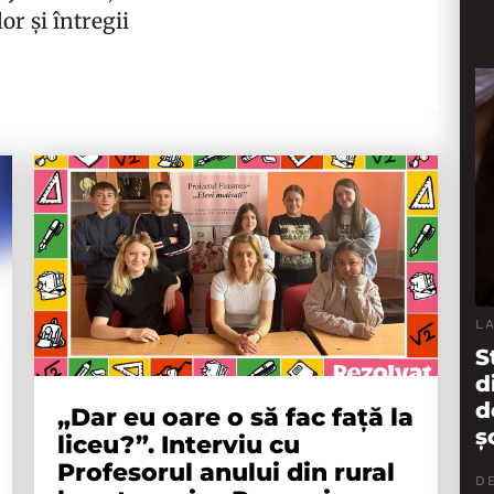
or și întregii
L
S
d
d
„Dar eu oare o să fac față la
ș
liceu?”. Interviu cu
Profesorul anului din rural
DE