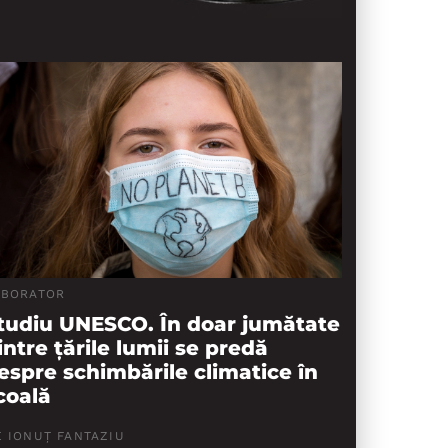
ABORATOR
tudiu UNESCO. În doar jumătate
intre țările lumii se predă
espre schimbările climatice în
coală
 IONUȚ FANTAZIU