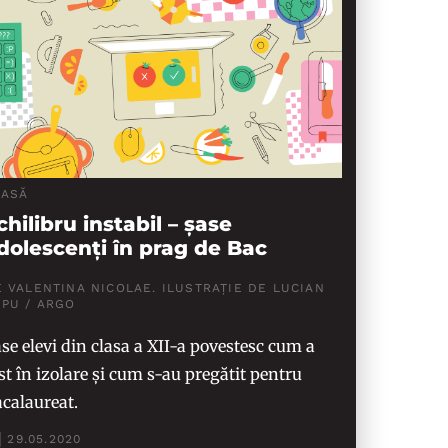
LASĂ
chilibru instabil – șase
dolescenți în prag de Bac
 VALENTINA NICOLAE. ILUSTRAȚIE DE LUCIAN
UPU / ARGO
se elevi din clasa a XII-a povestesc cum a
st în izolare și cum s-au pregătit pentru
calaureat.
29.05.2020