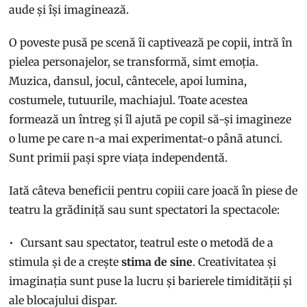
aude și își imaginează.
O poveste pusă pe scenă îi captivează pe copii, intră în
pielea personajelor, se transformă, simt emoția.
Muzica, dansul, jocul, cântecele, apoi lumina,
costumele, tutuurile, machiajul. Toate acestea
formează un întreg și îl ajută pe copil să-și imagineze
o lume pe care n-a mai experimentat-o până atunci.
Sunt primii pași spre viața independentă.
Iată câteva beneficii pentru copiii care joacă în piese de
teatru la grădiniță sau sunt spectatori la spectacole:
Cursant sau spectator, teatrul este o metodă de a
stimula și de a crește
stima de sine
. Creativitatea și
imaginația sunt puse la lucru și barierele timidității și
ale blocajului dispar.