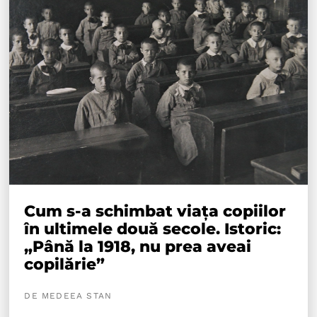
Cum s-a schimbat viața copiilor
în ultimele două secole. Istoric:
„Până la 1918, nu prea aveai
copilărie”
DE MEDEEA STAN