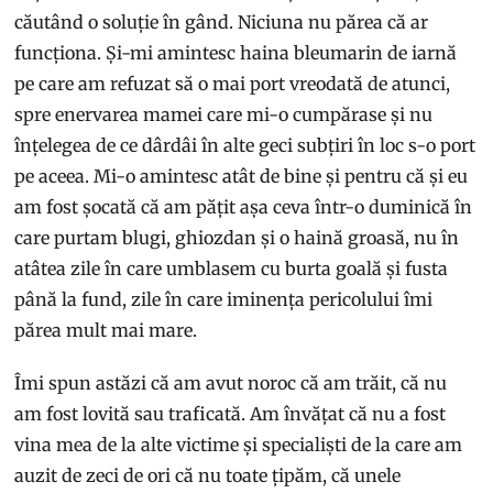
căutând o soluție în gând. Niciuna nu părea că ar
funcționa. Și-mi amintesc haina bleumarin de iarnă
pe care am refuzat să o mai port vreodată de atunci,
spre enervarea mamei care mi-o cumpărase și nu
înțelegea de ce dârdâi în alte geci subțiri în loc s-o port
pe aceea. Mi-o amintesc atât de bine și pentru că și eu
am fost șocată că am pățit așa ceva într-o duminică în
care purtam blugi, ghiozdan și o haină groasă, nu în
atâtea zile în care umblasem cu burta goală și fusta
până la fund, zile în care iminența pericolului îmi
părea mult mai mare.
Îmi spun astăzi că am avut noroc că am trăit, că nu
am fost lovită sau traficată. Am învățat că nu a fost
vina mea de la alte victime și specialiști de la care am
auzit de zeci de ori că nu toate țipăm, că unele