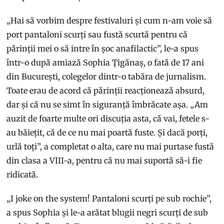
„Hai să vorbim despre festivaluri și cum n-am voie să
port pantaloni scurți sau fustă scurtă pentru că
părinții mei o să intre în șoc anafilactic”, le-a spus
într-o după amiază Sophia Țigănaș, o fată de 17 ani
din București, colegelor dintr-o tabăra de jurnalism.
Toate erau de acord că părinții reacționează absurd,
dar și că nu se simt în siguranță îmbrăcate așa. „Am
auzit de foarte multe ori discuția asta, că vai, fetele s-
au băiețit, că de ce nu mai poartă fuste. Și dacă porți,
urlă toți”, a completat o alta, care nu mai purtase fustă
din clasa a VIII-a, pentru că nu mai suportă să-i fie
ridicată.
„I joke on the system! Pantaloni scurți pe sub rochie”,
a spus Sophia și le-a arătat blugii negri scurți de sub