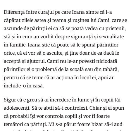
Diferența între curajul pe care Ioana simte că l-a
căpătat zilele astea și teama și rușinea lui Cami, care se
ascunde de părinții ei ca să se poată vedea cu prietenii,
stă și în cum au vorbit despre siguranță și sexualitate
în familie. Ioana știe că poate să le spună părinților
orice, că ei vor să o asculte, și ține doar de ea dacă le
acceptă și ajutorul. Cami nu le-ar povesti niciodată
părinților ei o problemă de la școală sau din tabără,
pentru că se teme că ar acționa în locul ei, apoi ar
închide-o în casă.
Sigur că e greu să ai încredere în lume și în copiii tăi
adolescenți. Să te abții să-i controlezi. Chiar și ei spun
că probabil își vor controla copiii și vor fi foarte
temători ca părinți. Mi s-a părut foarte bizar să-i aud