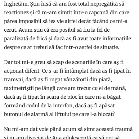
înghețăm. Știu însă că am fost total nepregătită să
reacționez și că m-am simțit într-o capcană din care
părea imposibil să ies vie altfel decât făcând ce mi-a
cerut. Acum știu că era posibil să fiu la fel de
paralizată de frică și dacă aș fi avut toate informațiile
despre ce ar trebui să fac într-o astfel de situație.
Dar tot mi-e greu să scap de scenariile în care aș fi
acționat diferit. Ce s-ar fi întâmplat dacă aș fi țipat în
tramvai, dacă aș fi rugat vânzătorii din piață,
taximetriștii pe lângă care am trecut cu el de mână,
dacă aș fi țipat în scara de bloc în care m-a băgat
formând codul de la interfon, dacă aș fi apăsat
butonul de alarmă al liftului pe care l-a blocat?
Nu mi-am dat voie până acum să simt această traumă
și m-am disociat de Ana adolescentă ca să pot să