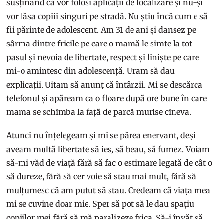
susținând că vor folosi aplicații de localizare și nu-și
vor lăsa copiii singuri pe stradă. Nu știu încă cum e să
fii părinte de adolescent. Am 31 de ani și dansez pe
sârma dintre fricile pe care o mamă le simte la tot
pasul și nevoia de libertate, respect și liniște pe care
mi-o amintesc din adolescență. Uram să dau
explicații. Uitam să anunț că întârzii. Mi se descărca
telefonul și apăream ca o floare după ore bune în care
mama se schimba la față de parcă murise cineva.
Atunci nu înțelegeam și mi se părea enervant, deși
aveam multă libertate să ies, să beau, să fumez. Voiam
să-mi văd de viață fără să fac o estimare legată de cât o
să dureze, fără să cer voie să stau mai mult, fără să
mulțumesc că am putut să stau. Credeam că viața mea
mi se cuvine doar mie. Sper să pot să le dau spațiu
copiilor mei fără să mă paralizeze frica. Să-i învăț să