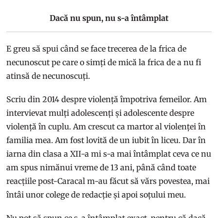
Dacă nu spun, nu s-a întâmplat
E greu să spui când se face trecerea de la frica de
necunoscut pe care o simți de mică la frica de a nu fi
atinsă de necunoscuți.
Scriu din 2014 despre violență împotriva femeilor. Am
intervievat mulți adolescenți și adolescente despre
violență în cuplu. Am crescut ca martor al violenței în
familia mea. Am fost lovită de un iubit în liceu. Dar în
iarna din clasa a XII-a mi s-a mai întâmplat ceva ce nu
am spus nimănui vreme de 13 ani, până când toate
reacțiile post-Caracal m-au făcut să vărs povestea, mai
întâi unor colege de redacție și apoi soțului meu.
Nu pot să spun ce s-a întâmplat exact, pentru că dacă