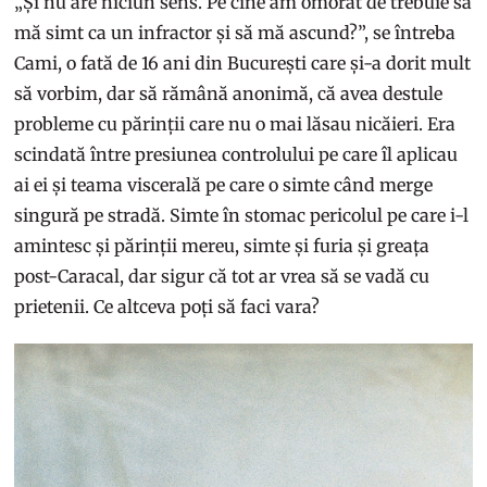
„Și nu are niciun sens. Pe cine am omorât de trebuie să
mă simt ca un infractor și să mă ascund?”, se întreba
Cami, o fată de 16 ani din București care și-a dorit mult
să vorbim, dar să rămână anonimă, că avea destule
probleme cu părinții care nu o mai lăsau nicăieri. Era
scindată între presiunea controlului pe care îl aplicau
ai ei și teama viscerală pe care o simte când merge
singură pe stradă. Simte în stomac pericolul pe care i-l
amintesc și părinții mereu, simte și furia și greața
post-Caracal, dar sigur că tot ar vrea să se vadă cu
prietenii. Ce altceva poți să faci vara?