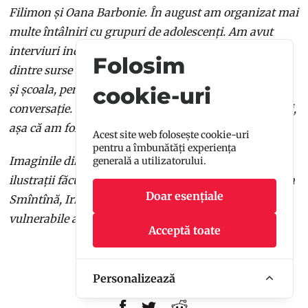
Filimon și Oana Barbonie. În august am organizat mai
multe întâlniri cu grupuri de adolescenți. Am avut
interviuri individuale și conversații online. Unele
Folosim
dintre surse au dorit să-și menționeze numele întreg
și școala, pentru a contribui public la această
cookie-uri
conversație. Cei mai mulți au vrut să rămână anonimi,
așa că am folosit pseudonime.
Acest site web folosește cookie-uri
pentru a îmbunătăți experiența
Imaginile din articol sunt suprapuneri de fotografii și
generală a utilizatorului.
ilustrații făcute de Andreea Cristea, Anca Țintea, Elena
Doar esențiale
Smîntînă, Irisz Kovacs și Matei Bumbuț în momente
vulnerabile ale lor și ale prietenilor lor.
Acceptă toate
Personalizează