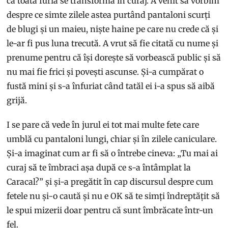
că toată furia se transformă în curaj. A venit să vorbim
despre ce simte zilele astea purtând pantaloni scurți
de blugi și un maieu, niște haine pe care nu crede că și
le-ar fi pus luna trecută. A vrut să fie citată cu nume și
prenume pentru că își dorește să vorbească public și să
nu mai fie frici și povești ascunse. Și-a cumpărat o
fustă mini și s-a înfuriat când tatăl ei i-a spus să aibă
grijă.
I se pare că vede în jurul ei tot mai multe fete care
umblă cu pantaloni lungi, chiar și în zilele caniculare.
Și-a imaginat cum ar fi să o întrebe cineva: „Tu mai ai
curaj să te îmbraci așa după ce s-a întâmplat la
Caracal?” și și-a pregătit în cap discursul despre cum
fetele nu și-o caută și nu e OK să te simți îndreptățit să
le spui mizerii doar pentru că sunt îmbrăcate într-un
fel.