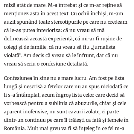
miză atât de mare. M-a întrebat și ce m-ar reține să
menționez asta în acest text. Cu ochii închiși, m-am
auzit spunând toate stereotipurile pe care nu credeam
că le-aș putea interioriza: că nu vreau să mă
definească această experiență, că mi-ar fi rușine de
colegi și de familie, că nu vreau să fiu „jurnalista
violată”. Am decis că vreau să le înfrunt, dar că nu
vreau să scriu o confesiune detaliată.
Confesiunea în sine nu e mare lucru. Am fost pe lista
lungă și nescrisă a fetelor care nu au spus niciodată ce
li s-a întâmplat, acum îngroș lista celor care decid să
vorbească pentru a sublinia că abuzurile, chiar și cele
aparent inofensive, nu sunt cazuri izolate, ci parte
dintr-un continuu pe care îl trăiești ca fată și femeie în
România. Mult mai greu va fi să înțeleg în ce fel m-a