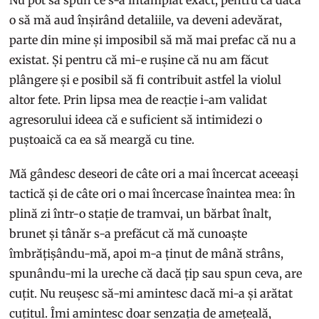
o să mă aud înșirând detaliile, va deveni adevărat,
parte din mine și imposibil să mă mai prefac că nu a
existat. Și pentru că mi-e rușine că nu am făcut
plângere și e posibil să fi contribuit astfel la violul
altor fete. Prin lipsa mea de reacție i-am validat
agresorului ideea că e suficient să intimidezi o
puștoaică ca ea să meargă cu tine.
Mă gândesc deseori de câte ori a mai încercat aceeași
tactică și de câte ori o mai încercase înaintea mea: în
plină zi într-o stație de tramvai, un bărbat înalt,
brunet și tânăr s-a prefăcut că mă cunoaște
îmbrățișându-mă, apoi m-a ținut de mână strâns,
spunându-mi la ureche că dacă țip sau spun ceva, are
cuțit. Nu reușesc să-mi amintesc dacă mi-a și arătat
cuțitul. Îmi amintesc doar senzația de amețeală,