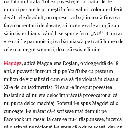
rochița înflorată. Tot ea povestește că brățările de
minori pe care le primești la festivaluri, colorate diferit
decât cele de adult, nu opresc bărbați în toată firea să
facă comentarii deplasate, să încerce să le atingă sau
să insiste chiar și când li se spune ferm „NU!”. Și nu ar
vrea să fie paranoică și să bănuiască pe toată lumea de
cele mai negre scenarii, doar să existe limite.
Magdyz
, adică Magdalena Roșian, o vloggeriță de 18
ani, a povestit într-un clip pe YouTube cu peste un
milion de vizualizări cum era să fie violată în clasa a
XI-a de un taximetrist. Și ea și-a început povestea
insistând că nu era deloc îmbrăcată provocator și că
nu purta deloc machiaj. Șoferul i-a spus Magdei că o
cunoaște, i-a arătat că-i scrisese mai demult pe
Facebook un mesaj la care ea nu-i răspunsese, încerca
să o atingă pe picior și i-a spus că o duce acasă, dar nu