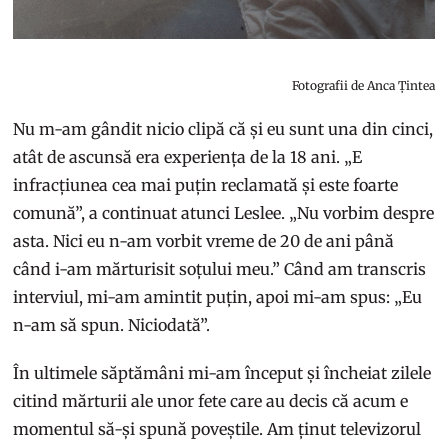
Fotografii de Anca Țintea
Nu m-am gândit nicio clipă că și eu sunt una din cinci,
atât de ascunsă era experiența de la 18 ani. „E
infracțiunea cea mai puțin reclamată și este foarte
comună”, a continuat atunci Leslee. „Nu vorbim despre
asta. Nici eu n-am vorbit vreme de 20 de ani până
când i-am mărturisit soțului meu.” Când am transcris
interviul, mi-am amintit puțin, apoi mi-am spus: „Eu
n-am să spun. Niciodată”.
În ultimele săptămâni mi-am început și încheiat zilele
citind mărturii ale unor fete care au decis că acum e
momentul să-și spună poveștile. Am ținut televizorul