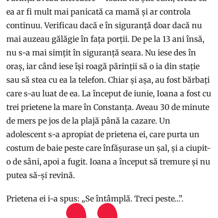
ea ar fi mult mai panicată ca mamă și ar controla
continuu. Verificau dacă e în siguranță doar dacă nu
mai auzeau gălăgie în fața porții. De pe la 13 ani însă,
nu s-a mai simțit în siguranță seara. Nu iese des în
oraș, iar când iese își roagă părinții să o ia din stație
sau să stea cu ea la telefon. Chiar și așa, au fost bărbați
care s-au luat de ea. La început de iunie, Ioana a fost cu
trei prietene la mare în Constanța. Aveau 30 de minute
de mers pe jos de la plajă până la cazare. Un
adolescent s-a apropiat de prietena ei, care purta un
costum de baie peste care înfășurase un șal, și a ciupit-
o de sâni, apoi a fugit. Ioana a început să tremure și nu
putea să-și revină.
Prietena ei i-a spus: „Se întâmplă. Treci peste…”.