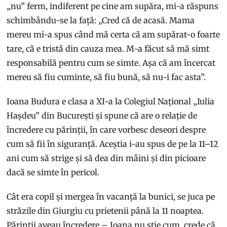
„nu” ferm, indiferent pe cine am supăra, mi-a răspuns
schimbându-se la față: „Cred că de acasă. Mama
mereu mi-a spus când mă certa că am supărat-o foarte
tare, că e tristă din cauza mea. M-a făcut să mă simt
responsabilă pentru cum se simte. Așa că am încercat
mereu să fiu cuminte, să fiu bună, să nu-i fac asta”.
Ioana Budura e clasa a XI-a la Colegiul Național „Iulia
Hașdeu” din București și spune că are o relație de
încredere cu părinții, în care vorbesc deseori despre
cum să fii în siguranță. Aceștia i-au spus de pe la 11–12
ani cum să strige și să dea din mâini și din picioare
dacă se simte în pericol.
Cât era copil și mergea în vacanță la bunici, se juca pe
străzile din Giurgiu cu prietenii până la 11 noaptea.
Părinții aveau încredere – Ioana nu știe cum, crede că