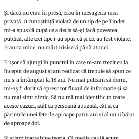
Și dacă nu erau în presă, erau în mesageria mea
privată. O cunoștință violată de un tip de pe Tinder
mi-a spus că după ce a decis să-și facă povestea
publică, alte trei tipe i-au spus că și ele au fost violate.
Erau ca mine, nu mărturisiseră până atunci.
E ușor să ajungi în punctul în care m-am trezit eu la
început de august și am realizat că trebuie să spun ce
mi s-a întâmplat la 18 ani. Nu mai puteam să dorm,
mi-aș fi dorit să opresc tot fluxul de informație și să
nu mai simt nimic. Să nu mă mai identific în toate
aceste cazuri, atât ca persoană abuzată, cât și ca
părintele unei fete de aproape patru ani și al unui băiat
de aproape doi.
Și știam foarte bine teoria. Că media caută acum