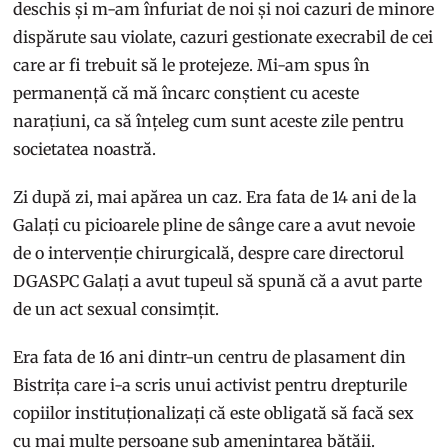
deschis și m-am înfuriat de noi și noi cazuri de minore
dispărute sau violate, cazuri gestionate execrabil de cei
care ar fi trebuit să le protejeze. Mi-am spus în
permanență că mă încarc conștient cu aceste
narațiuni, ca să înțeleg cum sunt aceste zile pentru
societatea noastră.
Zi după zi, mai apărea un caz. Era fata de 14 ani de la
Galați cu picioarele pline de sânge care a avut nevoie
de o intervenție chirurgicală, despre care directorul
DGASPC Galați a avut tupeul să spună că a avut parte
de un act sexual consimțit.
Era fata de 16 ani dintr-un centru de plasament din
Bistrița care i-a scris unui activist pentru drepturile
copiilor instituționalizați că este obligată să facă sex
cu mai multe persoane sub amenințarea bătăii.