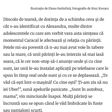
Ilustrație de Elena Smîntînă, fotografie de Irisz Kovacs
Dincolo de teamă, de dorința de a schimba ceva și de
cât s-au identificat cu Alexandra, multe dintre
adolescentele cu care am vorbit vara asta simțeau că
momentul Caracal le afectează și relația cu părinții.
Fetele mi-au povestit că n-au mai avut voie în tabere
sau la mare, că unii părinți le-au interzis să mai iasă
seara, că le cer non-stop să-i anunțe unde și cu cine
sunt, iar unii le-au instalat aplicații pe telefoane care le
spun în timp real unde sunt și cu ce se deplasează. „Te
văd că ești într-o mașină! Cu cine ești? Ți-am zis să nu
iei Uber!”, sună apelurile panicate. „Sunt în autobuz,
mama”, vin minciunile înapoi. Mulți părinți se
încruntă sau se opun când le văd îmbrăcate în fuste
sau pantaloni scurți.