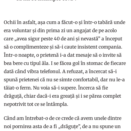
Ochii în asfalt, așa cum a făcut-o și într-o tabără unde
era voluntar și din prima zi un angajat de pe acolo
care „avea sigur peste 40 de ani și nevastă” a început
să o complimenteze și să-i caute insistent compania.
Într-o noapte, o prietenă i-a dat mesaje să o invite să
bea bere cu tipul ăla. I se făcea gol în stomac de fiecare
dată când vibra telefonul. A refuzat, a încercat să-i
spună prietenei că nu se simte confortabil, dar nu le-a
tăiat-o ferm. Nu voia să-i supere. Încerca să fie
drăguță, chiar dacă-i era greață și i se părea complet
nepotrivit tot ce se întâmpla.
Când am întrebat-o de ce crede că avem unele dintre
noi pornirea asta de a fi „drăguțe”, de a nu spune un