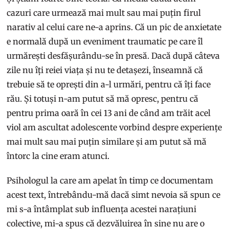
cazuri care urmează mai mult sau mai puțin firul
narativ al celui care ne-a aprins. Că un pic de anxietate
e normală după un eveniment traumatic pe care îl
urmărești desfășurându-se în presă. Dacă după câteva
zile nu îți reiei viața și nu te detașezi, înseamnă că
trebuie să te oprești din a-l urmări, pentru că îți face
rău. Și totuși n-am putut să mă opresc, pentru că
pentru prima oară în cei 13 ani de când am trăit acel
viol am ascultat adolescente vorbind despre experiențe
mai mult sau mai puțin similare și am putut să mă
întorc la cine eram atunci.
Psihologul la care am apelat în timp ce documentam
acest text, întrebându-mă dacă simt nevoia să spun ce
mi s-a întâmplat sub influența acestei narațiuni
colective, mi-a spus că dezvăluirea în sine nu are o