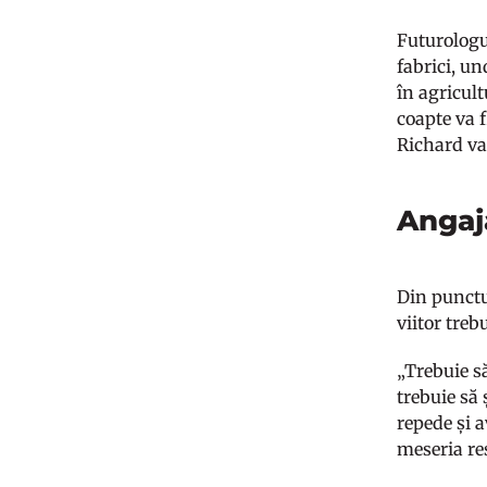
Futurologu
fabrici, u
în agricul
coapte va f
Richard v
Angaja
Din punctul
viitor treb
„Trebuie să
trebuie să 
repede și a
meseria re