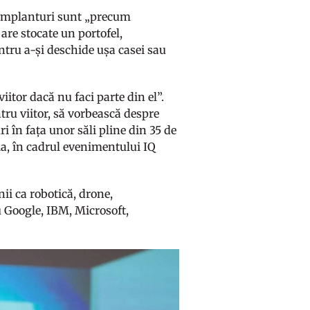
e implanturi sunt „precum
 are stocate un portofel,
ntru a-și deschide ușa casei sau
iitor dacă nu faci parte din el”.
ru viitor, să vorbească despre
ri în fața unor săli pline din 35 de
ia, în cadrul evenimentului IQ
ii ca robotică, drone,
 Google, IBM, Microsoft,