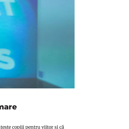
 mare
ște copiii pentru viitor și că