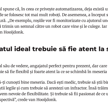
l spune că, în ceea ce privește automatizarea, deja există
nde se folosesc tot mai mult roboți. De asemenea, a început
tură. „De exemplu, roșiile vor fi monitorizate cu ajutorul u
i trimis un semnal către un robot care vine și le culege. Iar
an Hooijdonk.
tul ideal trebuie să fie atent la
 său de vedere, angajatul perfect pentru prezent, dar care 
uie să fie flexibil și foarte atent la ce se schimbă în meseria
-ți cunoști bine meseria. Dacă ești medic, trebuie să știi bin
știi legile și cum trebuie să arestezi un infractor. Însă trăi
vem nevoie de flexibilitate. Și trebuie să fii pasionat de c
spectivă”, crede van Hooijdonk.