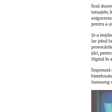
Însă durer
tatuajele, 
asigurarea
pentru a-ș
Și-a implan
Iar jobul 
provocările
țări, pent
Digital în 
Împreună c
biotehnolo
Samsung s