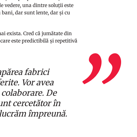
e vedere, una dintre soluții este
u bani, dar sunt lente, dar și cu
mai exista. Cred că jumătate din
are este predictibilă și repetitivă
apărea fabrici
erite. Vor avea
e colaborare. De
unt cercetător în
, lucrăm împreună.