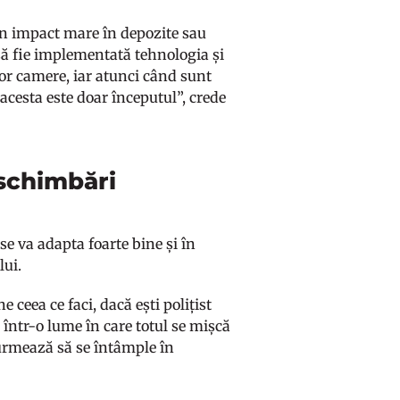
 un impact mare în depozite sau
 să fie implementată tehnologia și
nor camere, iar atunci când sunt
 acesta este doar începutul”, crede
 schimbări
se va adapta foarte bine și în
 lui.
e ceea ce faci, dacă ești polițist
m într-o lume în care totul se mișcă
e urmează să se întâmple în