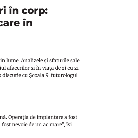
i în corp:
care în
n lume. Analizele și sfaturile sale
l afacerilor și în viața de zi cu zi
o discuție cu Școala 9, futurologul
nă. Operația de implantare a fost
a fost nevoie de un ac mare”, își