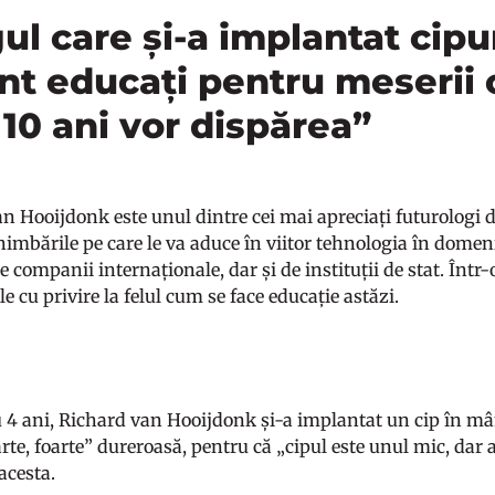
ul care și-a implantat cipur
unt educați pentru meserii 
 10 ani vor dispărea”
 Hooijdonk este unul dintre cei mai apreciați futurologi di
himbările pe care le va aduce în viitor tehnologia în domeniu
 companii internaționale, dar și de instituții de stat. Într-
le cu privire la felul cum se face educație astăzi.
 4 ani, Richard van Hooijdonk și-a implantat un cip în mâ
arte, foarte” dureroasă, pentru că „cipul este unul mic, dar 
acesta.