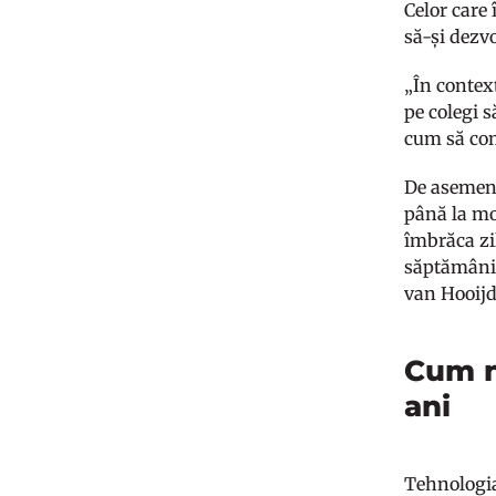
Celor care 
să-și dezvo
„În context
pe colegi s
cum să com
De asemenea
până la mo
îmbrăca zil
săptămâni, 
van Hooij
Cum n
ani
Tehnologia