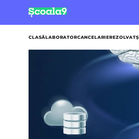
CLASĂ
LABORATOR
CANCELARIE
REZOLVAT
Ș