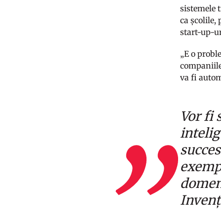
sistemele t
ca școlile,
start-up-u
„E o probl
companiile 
va fi auto
Vor fi 
inteli
succes
exempl
domeni
Invenți