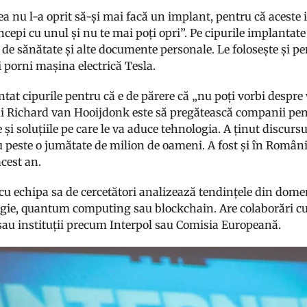
ea nu l-a oprit să-și mai facă un implant, pentru că acest
începi cu unul și nu te mai poți opri”. Pe cipurile implantate
 de sănătate și alte documente personale. Le folosește și pe
i porni mașina electrică Tesla.
tat cipurile pentru că e de părere că „nu poți vorbi despre v
lui Richard van Hooijdonk este să pregătească companii pent
 și soluțiile pe care le va aduce tehnologia. A ținut discursu
ru peste o jumătate de milion de oameni. A fost și în Român
acest an.
u echipa sa de cercetători analizează tendințele din domen
gie, quantum computing sau blockchain. Are colaborări cu
au instituții precum Interpol sau Comisia Europeană.