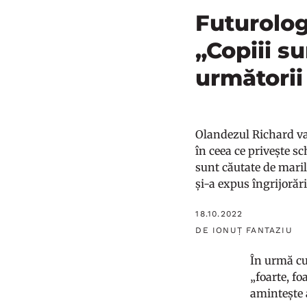
Futurolog
„Copiii s
următorii
Olandezul Richard van
în ceea ce privește sc
sunt căutate de marile
și-a expus îngrijorări
18.10.2022
DE IONUȚ FANTAZIU
În urmă cu
„foarte, fo
amintește 