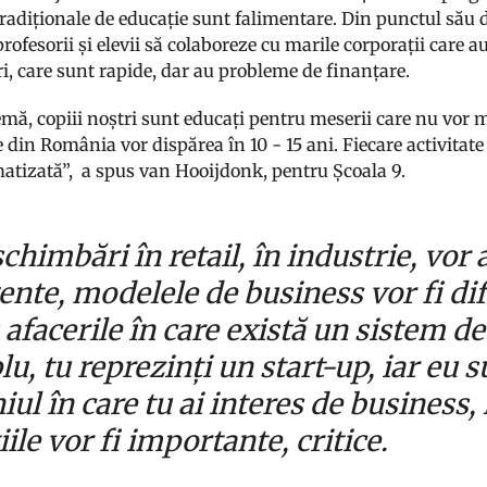
radiționale de educație sunt falimentare. Din punctul său d
 profesorii și elevii să colaboreze cu marile corporații care a
ri, care sunt rapide, dar au probleme de finanțare.
emă, copiii noștri sunt educați pentru meserii care nu vor 
din România vor dispărea în 10 - 15 ani. Fiecare activitate c
matizată”, a spus van Hooijdonk, pentru Școala 9.
schimbări în retail, în industrie, vor 
gente, modelele de business vor fi dif
 afacerile în care există un sistem d
u, tu reprezinți un start-up, iar eu s
ul în care tu ai interes de business
ile vor fi importante, critice.