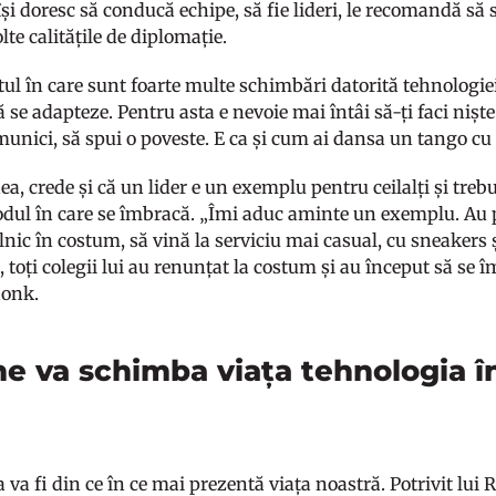
își doresc să conducă echipe, să fie lideri, le recomandă să s
lte calitățile de diplomație.
ul în care sunt foarte multe schimbări datorită tehnologiei
ă se adapteze. Pentru asta e nevoie mai întâi să-ți faci niște a
unici, să spui o poveste. E ca și cum ai dansa un tango cu 
, crede și că un lider e un exemplu pentru ceilalți și trebu
dul în care se îmbracă. „Îmi aduc aminte un exemplu. Au p
nic în costum, să vină la serviciu mai casual, cu sneakers ș
toți colegii lui au renunțat la costum și au început să se î
donk.
e va schimba viața tehnologia î
 va fi din ce în ce mai prezentă viața noastră. Potrivit lui