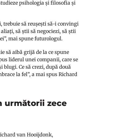
tudieze psihologia și filosofia și
, trebuie să reușești să-i convingi
liați, să știi să negociezi, să știi
ei”, mai spune futurologul.
ie să aibă grijă de la ce spune
us liderul unei companii, care se
i blugi. Ce să crezi, după două
mbrace la fel”, a mai spus Richard
n următorii zece
 Richard van Hooijdonk,