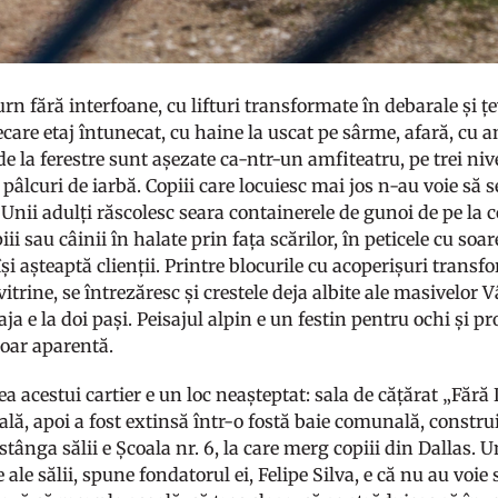
urn fără interfoane, cu lifturi transformate în debarale și ț
iecare etaj întunecat, cu haine la uscat pe sârme, afară, cu 
 la ferestre sunt așezate ca-ntr-un amfiteatru, pe trei nive
 pâlcuri de iarbă. Copiii care locuiesc mai jos n-au voie să 
 Unii adulți răscolesc seara containerele de gunoi de pe la c
ii sau câinii în halate prin fața scărilor, în peticele cu soar
își așteaptă clienții. Printre blocurile cu acoperișuri transf
vitrine, se întrezăresc și crestele deja albite ale masivelor
aja e la doi pași. Peisajul alpin e un festin pentru ochi și p
doar aparentă.
 acestui cartier e un loc neașteptat: sala de cățărat „Fără L
ală, apoi a fost extinsă într-o fostă baie comunală, constru
stânga sălii e Școala nr. 6, la care merg copiii din Dallas. 
ale sălii, spune fondatorul ei, Felipe Silva, e că nu au voie 