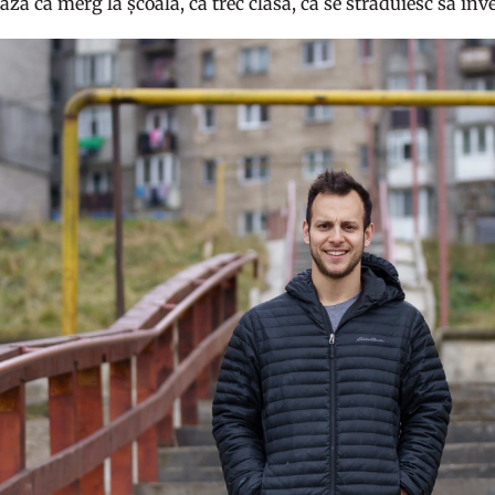
ă că merg la școală, că trec clasa, că se străduiesc să înve