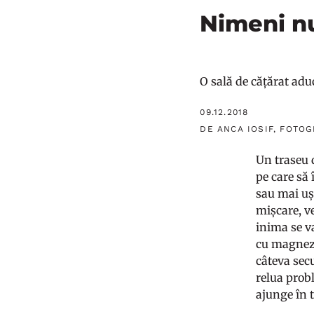
Nimeni nu
O sală de cățărat aduc
09.12.2018
DE ANCA IOSIF, FOTO
Un traseu d
pe care să
sau mai ușo
mișcare, ve
inima se va
cu magneziu
câteva secu
relua probl
ajunge în t