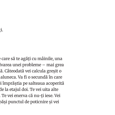
i.
e care să te agăți cu mâinile, una
zolvarea unei probleme – mai grea
ă. Câteodată vei calcula greșit o
a aluneca. Va fi o secundă în care
vei împrăștia pe salteaua acoperită
la etajul doi. Te vei uita alte
Te vei enerva că nu-ți iese. Vei
păși punctul de poticnire și vei