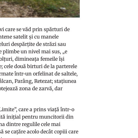
evi care se văd prin spărturi de
antene satelit și cu manele
luri despărțite de străzi sau
se plimbe un nivel mai sus, „e
olțuri, dimineața femeile își
e; cele două birturi de la parterele
ormate într-un orfelinat de saltele,
 Vâlcan, Parâng, Retezat; stațiunea
rotejează zona de zarvă, dar
imite”, care a prins viață într-o
ită inițial pentru muncitorii din
Una dintre regulile cele mai
să se cațăre acolo decât copiii care