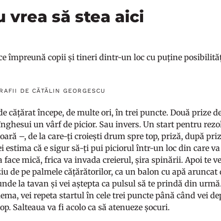
 vrea să stea aici
e împreună copii și tineri dintr-un loc cu puține posibilităț
GRAFII DE CĂTĂLIN GEORGESCU
e cățărat începe, de multe ori, în trei puncte. Două prize d
 înghesui un vârf de picior. Sau invers. Un start pentru re
ară –, de la care-ți croiești drum spre top, priză, după priz
i estima că e sigur să-ți pui piciorul într-un loc din care v
 face mică, frica va invada creierul, șira spinării. Apoi te 
 de pe palmele cățărătorilor, ca un balon cu apă aruncat de 
nde la tavan și vei aștepta ca pulsul să te prindă din urmă. 
ema, vei repeta startul în cele trei puncte până când vei de
op. Salteaua va fi acolo ca să atenueze șocuri.