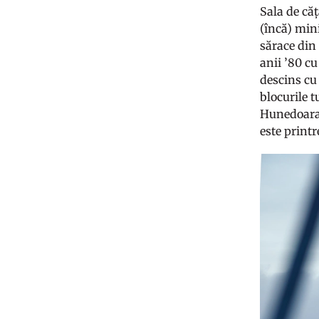
Sala de căț
(încă) mini
sărace din
anii ’80 cu
descins cu 
blocurile t
Hunedoara 
este printre