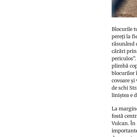
Blocurile t
pereți la f
răsunând de
cărări prin
periculos”.
plimbă copi
blocurilor 
covoare și 
de schi Str
liniștea e 
La marginea
fostă centr
Vulcan. În 
importante 