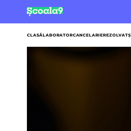
CLASĂ
LABORATOR
CANCELARIE
REZOLVAT
Ș