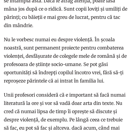
se întâmplă asta. Dacă le atrag atenția, poate lasă
mâna jos după ce o ridică. Sunt copii loviți și umiliți de
părinți; cu băieții e mai greu de lucrat, pentru că tac
din mândrie.
Nu le vorbesc numai eu despre violență. În școala
noastră, sunt permanent proiecte pentru combaterea
violenței, desfășurate de colegele mele de română și de
profesoara de științe socio-umane. Se pot găsi
oportunități să îndrepți copilul încotro vrei, fără să-ți
reproșeze părintele că ai intrat în familia lui.
Unii profesori consideră că e important să facă numai
literatură la ore și vor să vadă doar arta din texte. Nu
cred că numai lipsa de timp îi oprește să discute și
despre violență, de exemplu. Pe lângă ceea ce trebuie
să fac, eu pot să fac și altceva. dacă acum, când mai