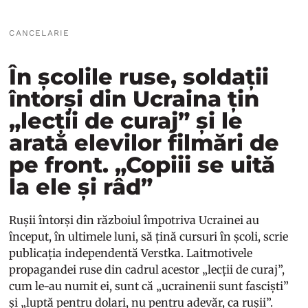
CANCELARIE
În școlile ruse, soldații
întorși din Ucraina țin
„lecții de curaj” și le
arată elevilor filmări de
pe front. „Copiii se uită
la ele și râd”
Rușii întorși din războiul împotriva Ucrainei au
început, în ultimele luni, să țină cursuri în școli, scrie
publicația independentă Verstka. Laitmotivele
propagandei ruse din cadrul acestor „lecții de curaj”,
cum le-au numit ei, sunt că „ucrainenii sunt fasciști”
și „luptă pentru dolari, nu pentru adevăr, ca rușii”.