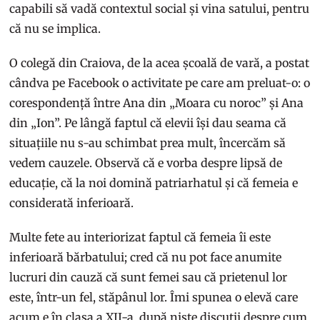
capabili să vadă contextul social și vina satului, pentru
că nu se implica.
O colegă din Craiova, de la acea școală de vară, a postat
cândva pe Facebook o activitate pe care am preluat-o: o
corespondență între Ana din „Moara cu noroc” și Ana
din „Ion”. Pe lângă faptul că elevii își dau seama că
situațiile nu s-au schimbat prea mult, încercăm să
vedem cauzele. Observă că e vorba despre lipsă de
educație, că la noi domină patriarhatul și că femeia e
considerată inferioară.
Multe fete au interiorizat faptul că femeia îi este
inferioară bărbatului; cred că nu pot face anumite
lucruri din cauză că sunt femei sau că prietenul lor
este, într-un fel, stăpânul lor. Îmi spunea o elevă care
acum e în clasa a XII-a, după niște discuții despre cum