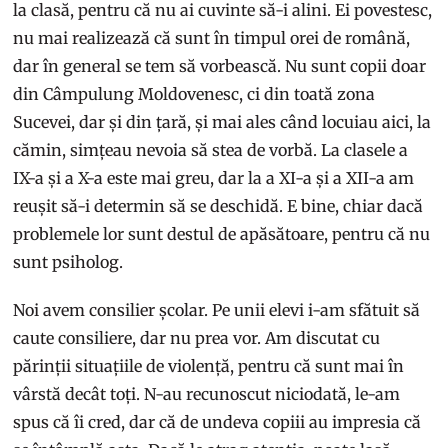
la clasă, pentru că nu ai cuvinte să-i alini. Ei povestesc,
nu mai realizează că sunt în timpul orei de română,
dar în general se tem să vorbească. Nu sunt copii doar
din Câmpulung Moldovenesc, ci din toată zona
Sucevei, dar și din țară, și mai ales când locuiau aici, la
cămin, simțeau nevoia să stea de vorbă. La clasele a
IX-a și a X-a este mai greu, dar la a XI-a și a XII-a am
reușit să-i determin să se deschidă. E bine, chiar dacă
problemele lor sunt destul de apăsătoare, pentru că nu
sunt psiholog.
Noi avem consilier școlar. Pe unii elevi i-am sfătuit să
caute consiliere, dar nu prea vor. Am discutat cu
părinții situațiile de violență, pentru că sunt mai în
vârstă decât toți. N-au recunoscut niciodată, le-am
spus că îi cred, dar că de undeva copiii au impresia că