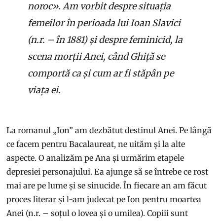
noroc». Am vorbit despre situația
femeilor în perioada lui Ioan Slavici
(n.r. – în 1881) și despre feminicid, la
scena morții Anei, când Ghiță se
comportă ca și cum ar fi stăpân pe
viața ei.
La romanul „Ion” am dezbătut destinul Anei. Pe lângă
ce facem pentru Bacalaureat, ne uităm și la alte
aspecte. O analizăm pe Ana și urmărim etapele
depresiei personajului. Ea ajunge să se întrebe ce rost
mai are pe lume și se sinucide. În fiecare an am făcut
proces literar și l-am judecat pe Ion pentru moartea
Anei (n.r. – soțul o lovea și o umilea). Copiii sunt