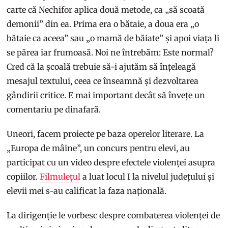
carte că Nechifor aplica două metode, ca „să scoată
demonii” din ea. Prima era o bătaie, a doua era „o
bătaie ca aceea” sau „o mamă de băiate” și apoi viața li
se părea iar frumoasă. Noi ne întrebăm: Este normal?
Cred că la școală trebuie să-i ajutăm să înțeleagă
mesajul textului, ceea ce înseamnă și dezvoltarea
gândirii critice. E mai important decât să învețe un
comentariu pe dinafară.
Uneori, facem proiecte pe baza operelor literare. La
„Europa de mâine”, un concurs pentru elevi, au
participat cu un video despre efectele violenței asupra
copiilor.
Filmulețul
a luat locul I la nivelul județului și
elevii mei s-au calificat la faza națională.
La dirigenție le vorbesc despre combaterea violenței de