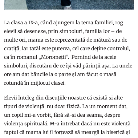
La clasa a IX-a, când ajungem la tema familiei, rog
elevii să deseneze, prin simboluri, familia lor – de
multe ori, mama este reprezentată de mătură sau de
cratiță, iar tatăl este puterea, cel care deține controlul,
ca în romanul „Moromeții”. Pornind de la acele
simboluri, discutăm de ce își văd părinții așa. La unele
ore am dat băncile la o parte și am făcut o masă
rotundă în mijlocul clasei.
Elevii înțeleg din discuțiile noastre că există și alte
tipuri de violență, nu doar fizică. La un moment dat,
un copil mi-a vorbit, fără să-și dea seama, despre
violența spirituală. M-a întrebat dacă nu este violență
faptul că mama lui îl forțează să meargă la biserică și