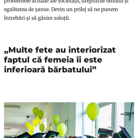
problemele actuale ale societății, drepturile omului și
egalitatea de șanse. Devin un prilej să ne punem
întrebări și să găsim soluții.
„Multe fete au interiorizat
faptul că femeia îi este
inferioară bărbatului”