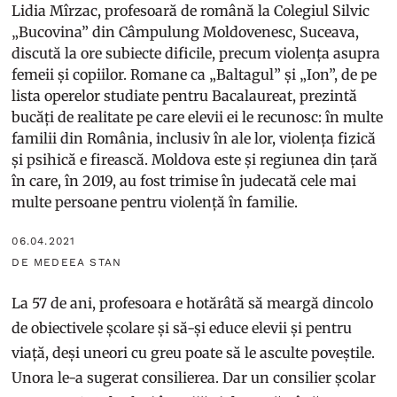
Lidia Mîrzac, profesoară de română la Colegiul Silvic
„Bucovina” din Câmpulung Moldovenesc, Suceava,
discută la ore subiecte dificile, precum violența asupra
femeii și copiilor. Romane ca „Baltagul” și „Ion”, de pe
lista operelor studiate pentru Bacalaureat, prezintă
bucăți de realitate pe care elevii ei le recunosc: în multe
familii din România, inclusiv în ale lor, violența fizică
și psihică e firească. Moldova este și regiunea din țară
în care, în 2019, au fost trimise în judecată cele mai
multe persoane pentru violență în familie.
06.04.2021
DE MEDEEA STAN
La 57 de ani, profesoara e hotărâtă să meargă dincolo
de obiectivele școlare și să-și educe elevii și pentru
viață, deși uneori cu greu poate să le asculte poveștile.
Unora le-a sugerat consilierea. Dar un consilier școlar