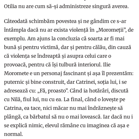
Otilia nu are cum să-și administreze singură averea.
Câteodată schimbăm povestea și ne gândim ce s-ar
întâmpla dacă nu ar exista violență în „Moromeții”, de
exemplu. Am ajuns la concluzia că soarta ar fi mai
bună și pentru victimă, dar și pentru călău, din cauză
că violența se îndreaptă și asupra celui care o
provoacă, pentru că își tulbură interiorul. Ilie
Moromete e un personaj fascinant și așa îl prezentăm:
puternic și bine construit, dar Catrinei, soția lui, i se
adresează cu: „Fă, proasto”. Când ia hotărâri, discută
cu Nilă, fiul lui, nu cu ea. La final, când o lovește pe
Catrina, ea tace, nici măcar nu mai îndrăznește să
plângă, ca bărbatul să nu o mai lovească. Iar dacă nu i
se explică nimic, elevul rămâne cu imaginea că așa e
normal.