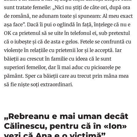
sunt tratate femeile: „Nici nu știți de câte ori, după ora
de română, ne adunam toate și spuneam: Al meu exact
așa face”. Dacă îi pui o oglindă în față, înțelege că nu e
OK ca prietenul să se uite în telefonul ei, sub pretextul
că o iubește și că de asta e gelos. Fetele se confruntă cu
violențe în relațiile cu prietenii lor și le acceptă. Iar
băieții au crescut în familie cu ideea că le sunt
superiori femeilor, dar îi mai aduc cu picioarele pe
pământ. Sper ca băieții care au trecut prin mâna mea
să fie niște soți extraordinari.
„Rebreanu e mai uman decât
Călinescu, pentru că în «Ion»
vezi că Ana e o victimă”