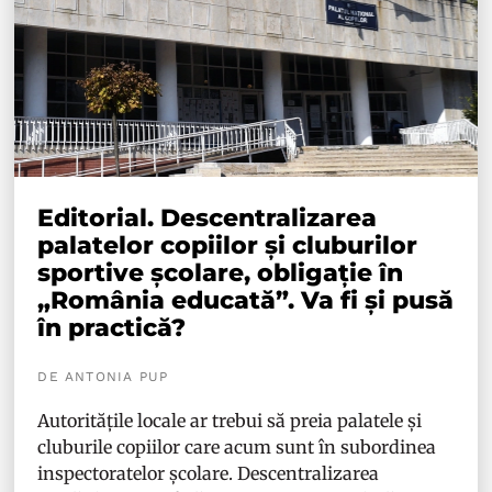
Editorial. Descentralizarea
palatelor copiilor și cluburilor
sportive școlare, obligație în
„România educată”. Va fi și pusă
în practică?
DE ANTONIA PUP
Autoritățile locale ar trebui să preia palatele și
cluburile copiilor care acum sunt în subordinea
inspectoratelor școlare. Descentralizarea