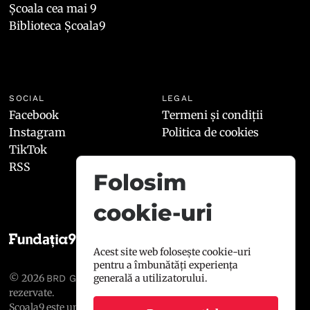
Școala cea mai 9
Biblioteca Școala9
SOCIAL
LEGAL
Facebook
Termeni și condiții
Instagram
Politica de cookies
TikTok
RSS
Folosim
cookie-uri
Acest site web folosește cookie-uri
pentru a îmbunătăți experiența
© 2026
, toate drepturile
generală a utilizatorului.
BRD GROUPE SOCIÉTÉ GÉNÉRALE
rezervate.
Școala9 este un proiect susținut de
BRD GROUPE SOCIÉTÉ