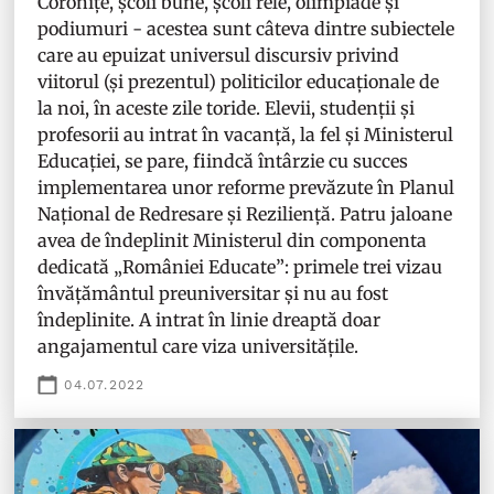
Coronițe, școli bune, școli rele, olimpiade și
podiumuri - acestea sunt câteva dintre subiectele
care au epuizat universul discursiv privind
viitorul (și prezentul) politicilor educaționale de
la noi, în aceste zile toride. Elevii, studenții și
profesorii au intrat în vacanță, la fel și Ministerul
Educației, se pare, fiindcă întârzie cu succes
implementarea unor reforme prevăzute în Planul
Național de Redresare și Reziliență. Patru jaloane
avea de îndeplinit Ministerul din componenta
dedicată „României Educate”: primele trei vizau
învățământul preuniversitar și nu au fost
îndeplinite. A intrat în linie dreaptă doar
angajamentul care viza universitățile.
04.07.2022