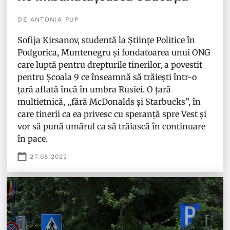
DE ANTONIA PUP
Sofija Kirsanov, studentă la Științe Politice în
Podgorica, Muntenegru și fondatoarea unui ONG
care luptă pentru drepturile tinerilor, a povestit
pentru Școala 9 ce înseamnă să trăiești într-o
țară aflată încă în umbra Rusiei. O țară
multietnică, „fără McDonalds și Starbucks”, în
care tinerii ca ea privesc cu speranță spre Vest și
vor să pună umărul ca să trăiască în continuare
în pace.
27.08.2022