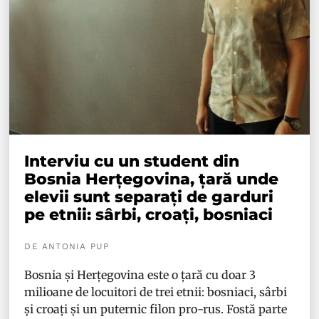
Interviu cu un student din
Bosnia Herțegovina, țară unde
elevii sunt separați de garduri
pe etnii: sârbi, croați, bosniaci
DE ANTONIA PUP
Bosnia și Herțegovina este o țară cu doar 3
milioane de locuitori de trei etnii: bosniaci, sârbi
și croați și un puternic filon pro-rus. Fostă parte