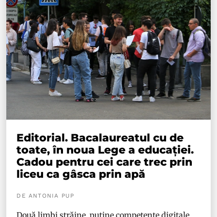
Editorial. Bacalaureatul cu de
toate, în noua Lege a educației.
Cadou pentru cei care trec prin
liceu ca gâsca prin apă
DE ANTONIA PUP
Două limbi străine, puține competențe digitale,