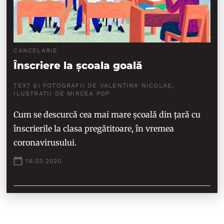
CANCELARIE
Înscriere la școala goală
TEXT ȘI FOTOGRAFII DE VALENTINA NICOLAE,
ILUSTRAȚII DE MIRCEA POP
Cum se descurcă cea mai mare școală din țară cu
înscrierile la clasa pregătitoare, în vremea
coronavirusului.
16.03.2020