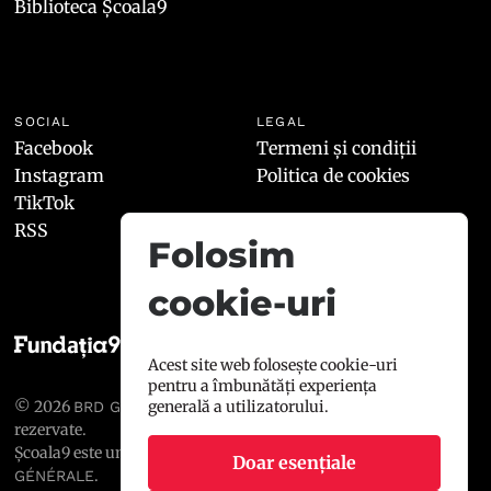
Biblioteca Școala9
SOCIAL
LEGAL
Facebook
Termeni și condiții
Instagram
Politica de cookies
TikTok
RSS
Folosim
cookie-uri
Acest site web folosește cookie-uri
pentru a îmbunătăți experiența
© 2026
generală a utilizatorului.
, toate drepturile
BRD GROUPE SOCIÉTÉ GÉNÉRALE
rezervate.
Școala9 este un proiect susținut de
BRD GROUPE SOCIÉTÉ
Doar esențiale
.
GÉNÉRALE