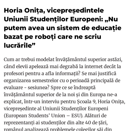
Horia Onița, vicepreședintele
Uniunii Studenților Europeni: „Nu
putem avea un sistem de educație
bazat pe roboți care ne scriu
lucrările”
Cum ar trebui modelat învățământul superior astăzi,
când elevii apelează mai degrabă la internet decât la
profesori pentru a afla informații? Se mai justifică
organizarea semestrelor cu o perioadă principală de
evaluare - sesiunea? Spre ce se îndreaptă
învățământul superior de la noi și din Europa ne-a
explicat, într-un interviu pentru Școala 9, Horia Onița,
vicepreședinte al Uniunii Studenților Europeni
(European Students’ Union – ESU). Alături de
reprezentanți ai studenților din alte 40 de țări,
românul analizează problemele colegilor săi din