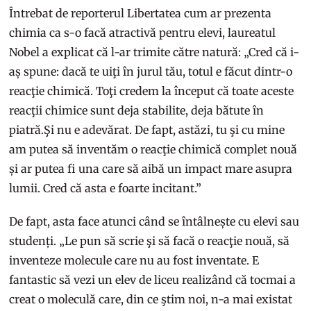
Întrebat de reporterul Libertatea cum ar prezenta
chimia ca s-o facă atractivă pentru elevi, laureatul
Nobel a explicat că l-ar trimite către natură: „Cred că i-
aș spune: dacă te uiţi în jurul tău, totul e făcut dintr-o
reacţie chimică. Toţi credem la început că toate aceste
reacţii chimice sunt deja stabilite, deja bătute în
piatră.Şi nu e adevărat. De fapt, astăzi, tu şi cu mine
am putea să inventăm o reacţie chimică complet nouă
și ar putea fi una care să aibă un impact mare asupra
lumii. Cred că asta e foarte incitant.”
De fapt, asta face atunci când se întâlnește cu elevi sau
studenți. „Le pun să scrie şi să facă o reacţie nouă, să
inventeze molecule care nu au fost inventate. E
fantastic să vezi un elev de liceu realizând că tocmai a
creat o moleculă care, din ce ştim noi, n-a mai existat