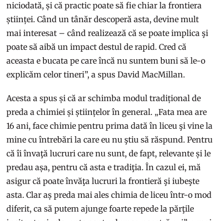
niciodată, și că practic poate să fie chiar la frontiera
științei. Când un tânăr descoperă asta, devine mult
mai interesat – când realizează că se poate implica şi
poate să aibă un impact destul de rapid. Cred că
aceasta e bucata pe care încă nu suntem buni să le-o
explicăm celor tineri”, a spus David MacMillan.
Acesta a spus și că ar schimba modul tradițional de
preda a chimiei și științelor în general. „Fata mea are
16 ani, face chimie pentru prima dată în liceu şi vine la
mine cu întrebări la care eu nu ştiu să răspund. Pentru
că îi învaţă lucruri care nu sunt, de fapt, relevante și le
predau așa, pentru că asta e tradiţia. În cazul ei, mă
asigur că poate învăţa lucruri la frontieră şi iubeşte
asta. Clar aș preda mai ales chimia de liceu într-o mod
diferit, ca să putem ajunge foarte repede la părţile