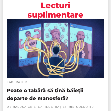
Lecturi
suplimentare
LABORATOR
Poate o tabără să țină băieții
departe de manosferă?
DE RALUCA CRISTEA, ILUSTRAȚIE: IRIS GOLGOȚIU