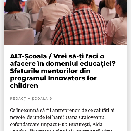
ALT-Școala / Vrei să-ți faci o
afacere în domeniul educației?
Sfaturile mentorilor din
programul Innovators for
children
REDACȚIA ȘCOALA 9
Ce înseamnă să fii antreprenor, de ce calități ai
nevoie, de unde iei bani? Oana Craioveanu,
cofondatoare Impact Hub București, Aida