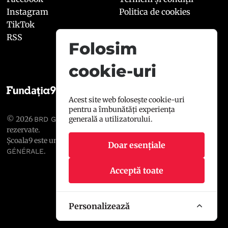
Instagram
Politica de cookies
TikTok
RSS
Folosim
cookie-uri
Acest site web folosește cookie-uri
pentru a îmbunătăți experiența
© 2026
, toate drepturile
generală a utilizatorului.
BRD GROUPE SOCIÉTÉ GÉNÉRALE
rezervate.
Școala9 este un proiect susținut de
BRD GROUPE SOCIÉTÉ
Doar esențiale
.
GÉNÉRALE
Acceptă toate
Personalizează