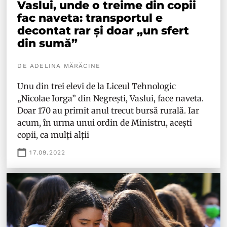
Vaslui, unde o treime din copii
fac naveta: transportul e
decontat rar și doar „un sfert
din sumă”
DE ADELINA MĂRĂCINE
Unu din trei elevi de la Liceul Tehnologic
„Nicolae Iorga” din Negrești, Vaslui, face naveta.
Doar 170 au primit anul trecut bursă rurală. Iar
acum, în urma unui ordin de Ministru, acești
copii, ca mulți alții
17.09.2022