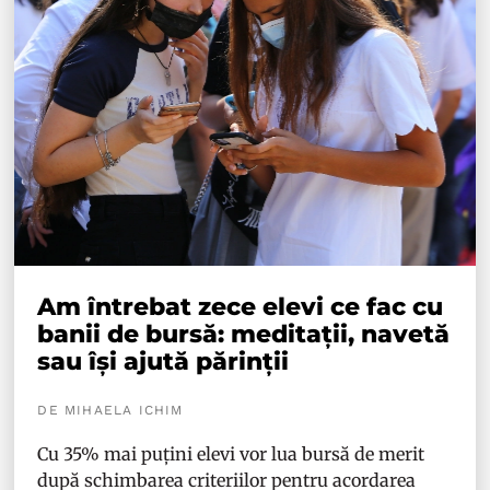
Am întrebat zece elevi ce fac cu
banii de bursă: meditații, navetă
sau își ajută părinții
DE MIHAELA ICHIM
Cu 35% mai puțini elevi vor lua bursă de merit
după schimbarea criteriilor pentru acordarea