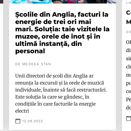
L
C
Școlile din Anglia, facturi la
energie de trei ori mai
M
mari. Soluția: taie vizitele la
D
muzee, orele de înot și în
OP
ultimă instanță, din
personal
di
si
DE MEDEEA STAN
cl
mi
Unii directori de școli din Anglia ar
renunța la excursii și la orele de muzică
pu
individuale, înainte să facă restructurări.
co
Este soluția la care se gândesc, în
Pe
condițiile în care facturile la energie
do
electri
12.09.2022