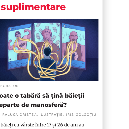
suplimentare
ABORATOR
oate o tabără să țină băieții
eparte de manosferă?
 RALUCA CRISTEA, ILUSTRAȚIE: IRIS GOLGOȚIU
 băieți cu vârste între 17 și 26 de ani au