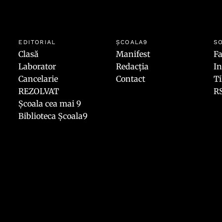
EDITORIAL
ȘCOALA9
SO
Clasă
Manifest
F
Laborator
Redacția
I
Cancelarie
Contact
T
REZOLVAT
R
Școala cea mai 9
Biblioteca Școala9