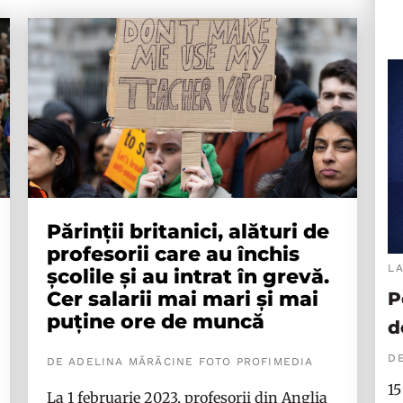
Părinții britanici, alături de
profesorii care au închis
L
școlile și au intrat în grevă.
Cer salarii mai mari și mai
P
puține ore de muncă
d
DE
DE ADELINA MĂRĂCINE FOTO PROFIMEDIA
15
La 1 februarie 2023, profesorii din Anglia