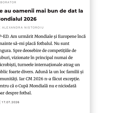
ABORATOR
e au oamenii mai bun de dat la
ondialul 2026
E ALEXANDRA NISTOROIU
-ED. Am urmărit Mondiale și Europene încă
nainte să-mi placă fotbalul. Nu sunt
ngura. Spre deosebire de competițiile de
uburi, vizionate în principal numai de
crobiști, turneele internaționale atrag un
blic foarte divers. Adună la un loc familii și
munități. Iar CM 2026 n-a făcut excepție.
ntru că o Cupă Mondială nu e niciodată
ar despre fotbal.
17.07.2026