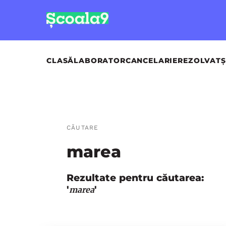
CLASĂ
LABORATOR
CANCELARIE
REZOLVAT
Ș
CĂUTARE
marea
Rezultate pentru căutarea:
'
'
marea