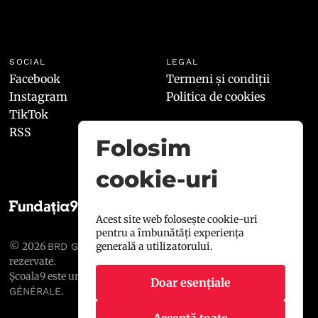
SOCIAL
LEGAL
Facebook
Termeni și condiții
Instagram
Politica de cookies
TikTok
RSS
Folosim
cookie-uri
Acest site web folosește cookie-uri
pentru a îmbunătăți experiența
© 2026
, toate drepturile
generală a utilizatorului.
BRD GROUPE SOCIÉTÉ GÉNÉRALE
rezervate.
Școala9 este un proiect susținut de
BRD GROUPE SOCIÉTÉ
Doar esențiale
.
GÉNÉRALE