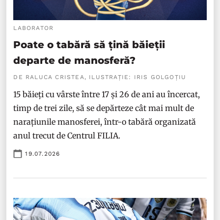
LABORATOR
Poate o tabără să țină băieții
departe de manosferă?
DE RALUCA CRISTEA, ILUSTRAȚIE: IRIS GOLGOȚIU
15 băieți cu vârste între 17 și 26 de ani au încercat,
timp de trei zile, să se depărteze cât mai mult de
narațiunile manosferei, într-o tabără organizată
anul trecut de Centrul FILIA.
19.07.2026