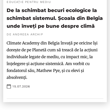
EDUCAȚIE PENTRU MEDIU
De la schimbat becuri ecologice la
schimbat sistemul. Școala din Belgia
unde înveți pe bune despre climă
DE ANDREEA ARCHIP
Climate Academy din Belgia învață pe oricine își
dorește de pe Planetă cum să treacă de la acțiuni
individuale legate de mediu, cu impact mic, la
înțelegere și acțiune sistemică. Am vorbit cu
fondatorul său, Mathew Pye, și cu elevi și
absolvenți.
15.07.2026