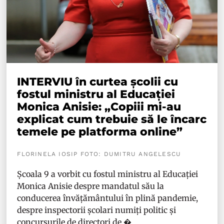
INTERVIU în curtea școlii cu
fostul ministru al Educației
Monica Anisie: „Copiii mi-au
explicat cum trebuie să le încarc
temele pe platforma online”
FLORINELA IOSIP FOTO: DUMITRU ANGELESCU
Școala 9 a vorbit cu fostul ministru al Educației
Monica Anisie despre mandatul său la
conducerea învățământului în plină pandemie,
despre inspectorii școlari numiți politic și
concursurile de directori de �