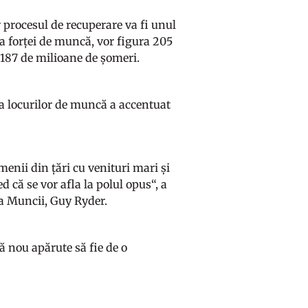
r procesul de recuperare va fi unul
rea forței de muncă, vor figura 205
e 187 de milioane de șomeri.
 a locurilor de muncă a accentuat
enii din țări cu venituri mari și
ed că se vor afla la polul opus“, a
 a Muncii, Guy Ryder.
ă nou apărute să fie de o