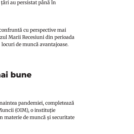
 țări au persistat până în
e confruntă cu perspective mai
azul Marii Recesiuni din perioada
ă locuri de muncă avantajoase.
 mai bune
t înaintea pandemiei, completează
uncii (OIM), o instituție
în materie de muncă și securitate