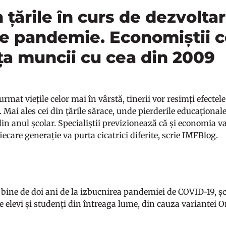
n țările în curs de dezvolta
de pandemie. Economiștii 
ța muncii cu cea din 2009
urmat viețile celor mai în vârstă, tinerii vor resimți efectel
 Mai ales cei din țările sărace, unde pierderile educaționale
in anul școlar. Specialiștii previzionează că și economia v
iecare generație va purta cicatrici diferite, scrie IMFBlog.
E
i bine de doi ani de la izbucnirea pandemiei de COVID-19, ș
e elevi și studenți din întreaga lume, din cauza variantei 