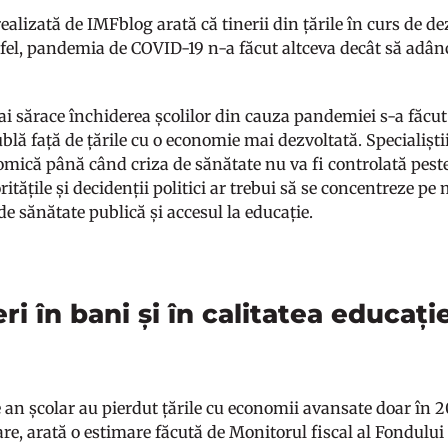
ealizată de IMFblog arată că tinerii din țările în curs de d
stfel, pandemia de COVID-19 n-a făcut altceva decât să adânc
mai sărace închiderea școlilor din cauza pandemiei s-a făcu
blă față de țările cu o economie mai dezvoltată. Specialișt
omică până când criza de sănătate nu va fi controlată peste
ritățile și decidenții politici ar trebui să se concentreze pe
 de sănătate publică și accesul la educație.
ri în bani și în calitatea educați
e an școlar au pierdut țările cu economii avansate doar în 2
are, arată o estimare făcută de Monitorul fiscal al Fondulu