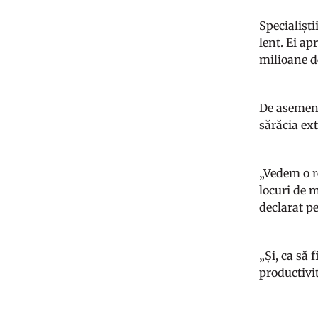
Specialiști
lent. Ei ap
milioane d
De asemene
sărăcia ex
„Vedem o r
locuri de m
declarat p
„Și, ca să 
productivit