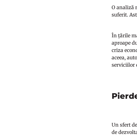
O analiză r
suferit. A
În țările 
aproape du
criza econ
aceea, auto
serviciilor
Pierde
Un sfert d
de dezvolt