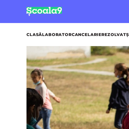
CLASĂ
LABORATOR
CANCELARIE
REZOLVAT
Ș