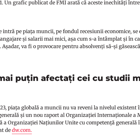
1. Un grafic publicat de FMI arată că aceste inechități între
re intră pe piața muncii, pe fondul recesiunii economice, s
 angajare și salarii mai mici, așa cum s-a întâmplat și în c
 Așadar, va fi o provocare pentru absolvenți să-și găseasc
mai puțin afectați cei cu studii
23, piața globală a muncii nu va reveni la nivelul existen
enerală și un nou raport al Organizației Internaționale a M
tă a Organizației Națiunilor Unite cu competență generală 
tat de
dw.com.