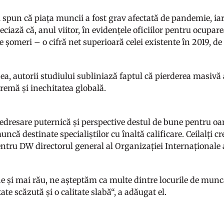
i spun că piața muncii a fost grav afectată de pandemie, ia
reciază că, anul viitor, în evidențele oficiilor pentru ocupa
e șomeri – o cifră net superioară celei existente în 2019, d
a, autorii studiului subliniază faptul că pierderea masivă
tremă și inechitatea globală.
edresare puternică și perspective destul de bune pentru oam
uncă destinate specialiștilor cu înaltă calificare. Ceilalți cr
entru DW directorul general al Organizației Internaționale
fie și mai rău, ne așteptăm ca multe dintre locurile de munc
ate scăzută și o calitate slabă“, a adăugat el.