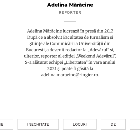
Adelina Mărăcine
REPORTER
Adelina Mărăcine lucrează în presă din 2017.
După ce a absolvit Facultatea de Jurnalism și
Științe ale Comunicării a Universității din
București, a devenit redactor la „Adevărul” și,
ulterior, reporter al ediției „Weekend Adevărul”.
S-a alăturat echipei „Libertatea” în vara anului
2021 și poate fi găsită la
adelina.maracine@ringier.ro.
IE
INECHITATE
LOCURI
DE