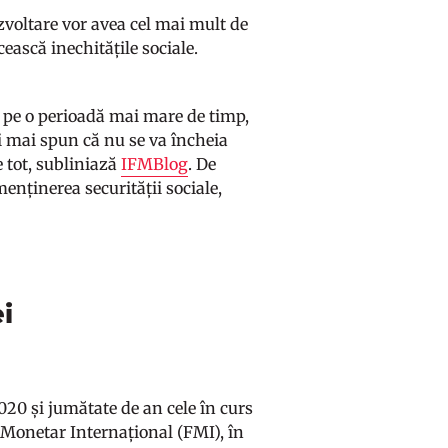
ezvoltare vor avea cel mai mult de
ească inechitățile sociale.
t pe o perioadă mai mare de timp,
ii mai spun că nu se va încheia
 tot, subliniază
IFMBlog
. De
 menținerea securității sociale,
ei
020 și jumătate de an cele în curs
i Monetar Internațional (FMI), în