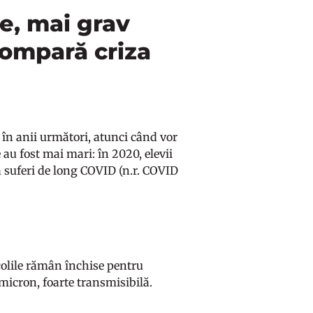
re, mai grav
compară criza
e în anii următori, atunci când vor
 au fost mai mari: în 2020, elevii
a suferi de long COVID (n.r. COVID
colile rămân închise pentru
Omicron, foarte transmisibilă.