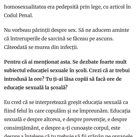
homosexualitatea era pedepsită prin lege, cu articol în
Codul Penal.
Nu vorbeau părinții despre sex. Să ne aducem aminte
că întreruperile de sarcină se făceau pe ascuns.
Câteodată se murea din infecții.
Pentru că ai menționat asta. Se dezbate foarte mult
subiectul educației sexuale în școli. Crezi că ar trebui
introdusă la ore? Tu ți-ai lăsa copiii să facă ore de
educație sexuală la școală?
Eu cred că se interpretează greșit educația sexuală ca
fiind felul în care copulăm și ne împreunăm. Educația
sexuală e despre altceva, e despre prevenție, e despre
consimțământ, e despre a-ți cunoaște corpul, este
despre a înțelege că tu trebuie să fii stăpân pe organele