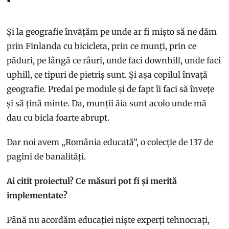
Și la geografie învățăm pe unde ar fi mișto să ne dăm
prin Finlanda cu bicicleta, prin ce munți, prin ce
păduri, pe lângă ce râuri, unde faci downhill, unde faci
uphill, ce tipuri de pietriș sunt. Și așa copilul învață
geografie. Predai pe module și de fapt îi faci să învețe
și să țină minte. Da, munții ăia sunt acolo unde mă
dau cu bicla foarte abrupt.
Dar noi avem „România educată”, o colecție de 137 de
pagini de banalități.
Ai citit proiectul? Ce măsuri pot fi și merită
implementate?
Până nu acordăm educației niște experți tehnocrați,