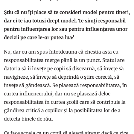
Știu că nu îți place să te consideri model pentru tineri,
dar ei te iau totuși drept model. Te simți responsabil
pentru influențarea lor sau pentru influențarea unor
decizii pe care le-ar putea lua?
Nu, dar eu am spus întotdeauna că chestia asta cu
responsabilitatea merge până la un punct. Statul are
datoria să îi învețe pe copii să discearnă, să învețe să
navigheze, să învețe să deprindă o știre corectă, să
învețe să gândească. Se plasează responsabilitatea, în
curtea influencerului, dar nu se plasează deloc
responsabilitatea în curtea școlii care să contribuie la
gândirea critică a copiilor și la posibilitatea lor de a
detecta binele de rău..
Ce face școala ca un copil să aleagă singur dacă ce zice