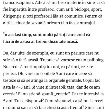
transdisciplinar. Adică să nu fie o materie în sine, ci să
fie împărțită între profesori, cum ar fi biologie, sport,
dirigenție și toți profesorii ăia să comunice. Pentru că
altfel, educația sexuală oricum ți-o face anturajul.
În același timp, sunt mulți părinți care cred că
lucrurile astea ar trebui discutate acasă.
Da, dar uite, de exemplu, eu sunt un părinte care nu
știe să o facă acasă. Trebuie să vorbesc cu un psiholog.
Nu cred că tot timpul știm noi, ca părinți, ce este
perfect. Ok, vine un copil de 5 ani care începe să
testeze și să se atingă la organele genitale. Copiii fac
asta la 4-5 ani. Și vine și întreabă: tata, dar de ce am
erecție? El nu știe să spună „erecție”. Dar te întreabă la
5 ani. Tu ce răspunzi? Cum răspunzi, ca să nu-i creezi
o traumă sau ca să faci chestia asta treptat? Sincer, mi