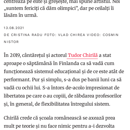
centrează pe elite și greșește, mai spune artistul. Noi
„suntem fericiți că dăm olimpici”, dar pe ceilalți îi
lăsăm în urmă.
13.08.2021
DE CRISTINA RADU FOTO: VLAD CHIREA VIDEO: COSMIN
NISTOR
În 2019, cântărețul și actorul
Tudor Chirilă
a stat
aproape o săptămână în Finlanda ca să vadă cum
funcționează sistemul educațional și de ce este atât de
performant. Pur și simplu, s-a dus pe banii luni ca să
vadă cu ochii lui. S-a întors de-acolo impresionat de
libertatea pe care o au copiii, de răbdarea profesorilor
și, în general, de flexibilitatea întregului sistem.
Chirilă crede că școala românească se axează prea
mult pe teorie și nu face nimic pentru a-i dezvolta