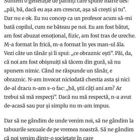
Suntem o generație de părinți care spune foarte des:
„păi, bă, dacă eu așa am crescut, așa să crești și tu”.
Dar nu e ok. Eu nu concep ca un profesor acum să-mi
bată copilul, cum ne băteau pe noi. Eu am fost bătut,
am fost abuzat emoțional, fizic, am fost tras de ureche.
M-a format în frică, m-a format în yes man-ul ăla.
Vezi câte un tânăr și îi spui: „ce obraznic ești”. Păi, da,
că noi am fost obișnuiți să tăcem din gură, să nu
spunem nimic. Când ne răspunde un tânăr, e
obraznic. N-am invocat niciodată chestia asta și nici
de-al dracu n-am s-o fac: „bă, știi câți ani am? Ar
trebui să mă respecți”. Dacă nu mă respectă, n-a avut
de-acasă sau pur și simplu nu m-am impus.
Dar să ne gândim de unde venim noi, să ne gândim la
tabuurile sexuale de pe vremea noastră. Să ne gândim
că noi venim dintr-o societate în care