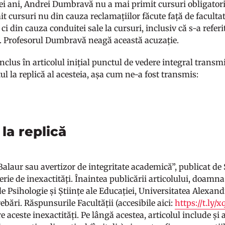
ei ani, Andrei Dumbravă nu a mai primit cursuri obligatorii
t cursuri nu din cauza reclamațiilor făcute față de facultate
 ci din cauza conduitei sale la cursuri, inclusiv că s-a referi
. Profesorul Dumbravă neagă această acuzație.
nclus în articolul inițial punctul de vedere integral transm
tul la replică al acesteia, așa cum ne-a fost transmis:
la replică
Balaur sau avertizor de integritate academică”, publicat de
erie de inexactități. Înaintea publicării articolului, doamn
de Psihologie și Științe ale Educației, Universitatea Alexan
rebări. Răspunsurile Facultății (accesibile aici:
https://t.ly/
e aceste inexactități. Pe lângă acestea, articolul include și