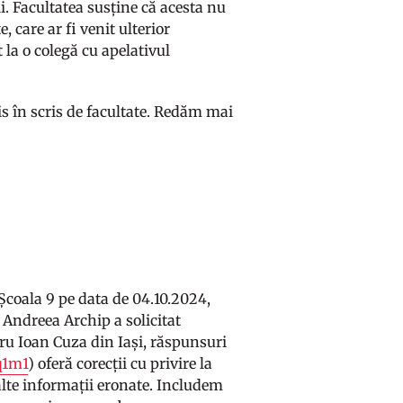
. Facultatea susține că acesta nu
, care ar fi venit ulterior
t la o colegă cu apelativul
is în scris de facultate. Redăm mai
 Școala 9 pe data de 04.10.2024,
a Andreea Archip a solicitat
dru Ioan Cuza din Iași, răspunsuri
xq1m1
) oferă corecții cu privire la
 alte informații eronate. Includem