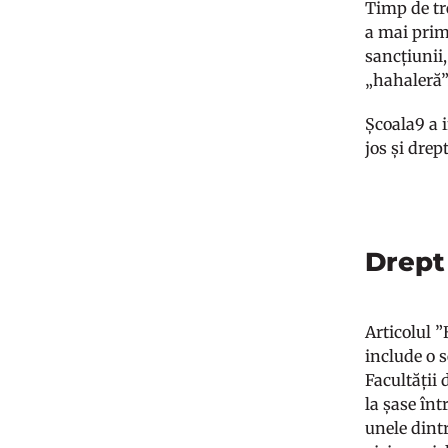
Timp de tr
a mai primi
sancțiunii,
„hahaleră”
Școala9 a i
jos și drep
Drept 
Articolul ”
include o s
Facultății 
la șase înt
unele dintr