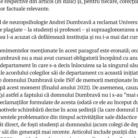
le respective din articol (în italic) și, pentru fiecare, corecț
or factuale relevante.
l de neuropsihologie Andrei Dumbravă a reclamat Universit
e plagiate - la studenți și profesori - și supraaglomerarea 
ea l-a acuzat că defăimează instituția și nu i-a mai dat cur
enimentelor menționate în acest paragraf este eronată; ordi
bravă nu a mai avut cursuri obligatorii începând cu anu
departament în care s-a decis înlocuirea sa la singurul său 
 ale acordului colegilor săi de departament cu această iniția
le domnului Dumbravă (cele 150! de memorii menționate în ar
pă acest moment (finalul anului 2021). De asemenea, cauza 
 (și astfel a faptului că domnului Dumbravă nu i s-au ”mai 
 reclamațiilor formulate de acesta (odată ce ele au început 
 motivele schimbării decise în acea ședință (la care domnul
ntele problematice din timpul activităților sale didactice 
ât direct, de foști studenți ai dumnealui (acum colegi de de
 săi din generații mai recente. Articolul include poziții di