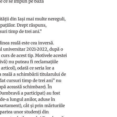
iile ce se impun pe baza
ății din Iași mai multe nereguli,
spațiilor. Drept răspuns,
suri timp de trei ani.”
nea reală este cea inversă.
l universitar 2021-2022, după o
curs de acest tip. Motivele acestei
tivă) nu puteau fi reclamațiile
ticol), odată ce seria lor a
reală a schimbării titularului de
dat cursuri timp de trei ani” nu
după această schimbare). În
 Dumbravă a participat) au fost
de-a lungul anilor, aduse în
partament), cât și prin mărturiile
n partea unor studenți din