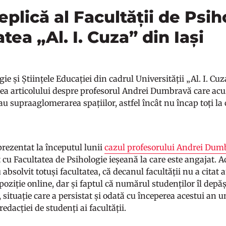
eplică al Facultății de Psih
tea „Al. I. Cuza” din Iași
ie și Științele Educației din cadrul Universității „Al. I. Cu
ea articolului despre profesorul Andrei Dumbravă care acuză
au supraaglomerarea spațiilor, astfel încât nu încap toți la
prezentat la începutul lunii
cazul profesorului Andrei Dum
 cu Facultatea de Psihologie ieșeană la care este angajat. A
 absolvit totuși facultatea, că decanul facultății nu a citat 
poziție online, dar și faptul că numărul studenților îl depășe
 situație care a persistat și odată cu începerea acestui an un
edacției de studenți ai facultății.