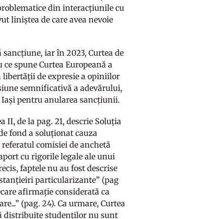
roblematice din interacțiunile cu
ut liniștea de care avea nevoie
sancțiune, iar în 2023, Curtea de
cu ce spune Curtea Europeană a
ibertății de expresie a opiniilor
orsiune semnificativă a adevărului,
Iași pentru anularea sancțiunii.
a II, de la pag. 21, descrie Soluția
 de fond a soluționat cauza
 referatul comisiei de anchetă
aport cu rigorile legale ale unui
ecis, faptele nu au fost descrise
mstanțieiri particularizante” (pag
iecare afirmație considerată ca
re...” (pag. 24). Ca urmare, Curtea
 distribuite studenților nu sunt