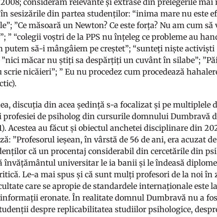
 2008; considerăm relevante și extrase din prelegerile ma
n sesizările din partea studenților: “inima mare nu este efi
ale”; ”Ce măsoară un Newton? Ce este forța? Nu am cum să v
; ” “colegii voștri de la PPS nu înțeleg ce probleme au han
 putem să-i mângâiem pe creștet”; “sunteți niște activiști 
 ”nici măcar nu știți sa despărțiți un cuvânt în silabe”; ”Pă
 scrie nicăieri”; ” Eu nu procedez cum procedează hahalere
ctic).
, discuția din acea ședință s-a focalizat și pe multiplele d
 și profesiei de psiholog din cursurile domnului Dumbravă d
. Acestea au făcut și obiectul anchetei disciplinare din 202
: ”Profesorul ieșean, în vârstă de 56 de ani, era acuzat de
denților că un procentaj considerabil din cercetările din ps
ă învățământul universitar le ia banii și le îndeasă diplome
itică. Le-a mai spus și că sunt mulți profesori de la noi în 
ultate care se apropie de standardele internaționale este la
informații eronate. În realitate domnul Dumbravă nu a fost
udenții despre replicabilitatea studiilor psihologice, despr