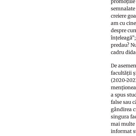
promoțiile
semnalate î
creiere go
am cu cine”
despre cum
înțeleagă”;
predau? Nu
cadru dida
De asemenea
facultății
(2020-2021)
menționează
a spus stu
false sau c
gândirea cr
singura fac
mai multe 
informat st