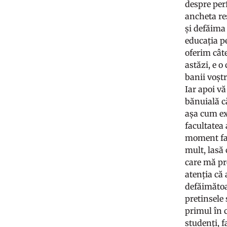
despre per
ancheta re
și defăima
educația pe
oferim cât
astăzi, e o
banii voștr
Iar apoi vă
bănuială că
așa cum exi
facultatea 
moment faț
mult, lasă 
care mă pre
atenția că 
defăimătoa
pretinsele 
primul în 
studenți, f