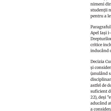
nimeni din
studenții 
pentru a l
Paragraful
Apel Iași 
Drepturilo
critice inc
inducând o
Decizia Curț
și consider
(anulând s
disciplinar
astfel de d
suficient d
22), deși ”
aducând ati
a consider