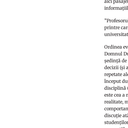
aici pasaje
informațiil
”Profesoru
printre car
universitat
Ordinea ev
Domnul Dum
ședință de 
decizii (și
repetate a
început du
disciplină
este cea a
realitate,
comportame
discuție at
studenților