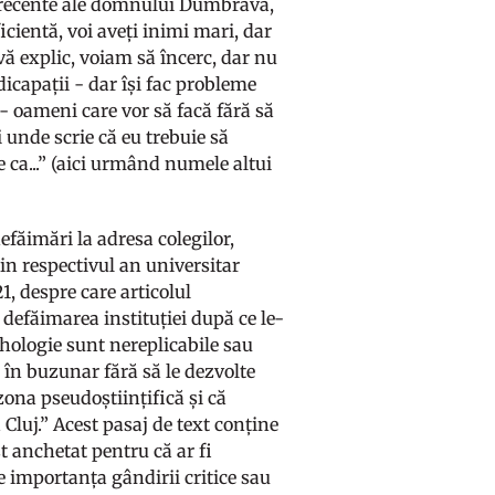
i recente ale domnului Dumbravă,
cientă, voi aveți inimi mari, dar
ă explic, voiam să încerc, dar nu
dicapații - dar își fac probleme
- oameni care vor să facă fără să
i unde scrie că eu trebuie să
 ca...” (aici urmând numele altui
efăimări la adresa colegilor,
in respectivul an universitar
1, despre care articolul
 defăimarea instituției după ce le-
ihologie sunt nereplicabile sau
 în buzunar fără să le dezvolte
zona pseudoștiințifică și că
 Cluj.” Acest pasaj de text conține
 anchetat pentru că ar fi
e importanța gândirii critice sau