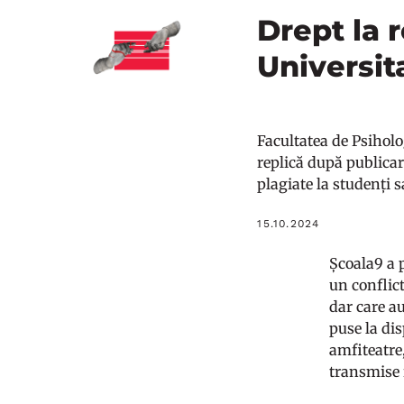
Drept la r
Universita
Facultatea de Psiholog
replică după publicar
plagiate la studenți s
15.10.2024
Școala9 a 
un conflict
dar care au
puse la dis
amfiteatre,
transmise r