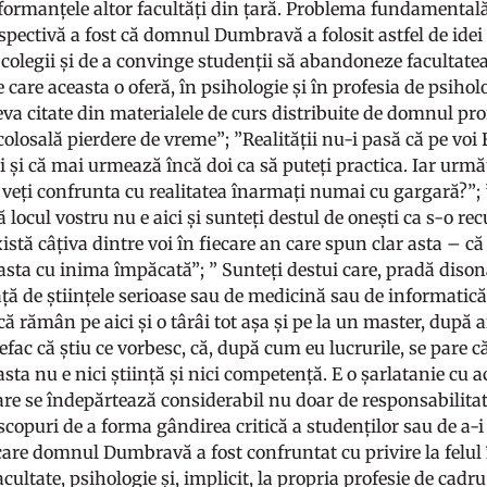
formanțele altor facultăți din țară. Problema fundamentală 
spectivă a fost că domnul Dumbravă a folosit astfel de idei 
 colegii și de a convinge studenții să abandoneze facultatea
 care aceasta o oferă, în psihologie și în profesia de psiholo
eva citate din materialele de curs distribuite de domnul pro
 colosală pierdere de vreme”; ”Realității nu-i pasă că pe voi 
i și că mai urmează încă doi ca să puteți practica. Iar următor
 veți confrunta cu realitatea înarmați numai cu gargară?”; ”
 locul vostru nu e aici și sunteți destul de onești ca s-o re
stă câțiva dintre voi în fiecare an care spun clar asta – că 
asta cu inima împăcată”; ” Sunteți destui care, pradă dison
ă de științele serioase sau de medicină sau de informatică
că rămân pe aici și o târâi tot așa și pe la un master, după 
fac că știu ce vorbesc, că, după cum eu lucrurile, se pare c
asta nu e nici știință și nici competență. E o șarlatanie cu a
re se îndepărtează considerabil nu doar de responsabilitate
scopuri de a forma gândirea critică a studenților sau de a-i
care domnul Dumbravă a fost confruntat cu privire la felul î
acultate, psihologie și, implicit, la propria profesie de cadru