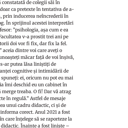
constatată de colegii săi în
doar ca pretexte în tentativa de a-
, prin inducerea neîncrederii în
g. În sprijinul acestei interpretări
fesor: ”psihologia, așa cum e ea
Facultatea v-a prostit trei ani pe
ii doi vor fi fix, dar fix la fel.
 aceia dintre voi care aveți o
cunoașteți măcar față de voi înșivă,
s-ar putea lăsa liniștiți de
anței cognitive și intimidării de
 spuneți: ei, oricum nu pot eu mai
aia îmi deschid eu un cabinet în
ă merge treaba. O fi! Dar vă atrag
cte în regulă.” Astfel de mesaje
a unui cadru didactic, ci și de
 informa corect. Anul 2021 a fost
n care înțelege să se raporteze la
 didactic. Înainte a fost liniște –