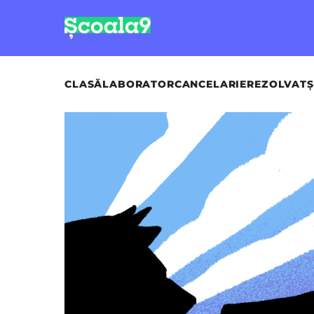
CLASĂ
LABORATOR
CANCELARIE
REZOLVAT
Ș