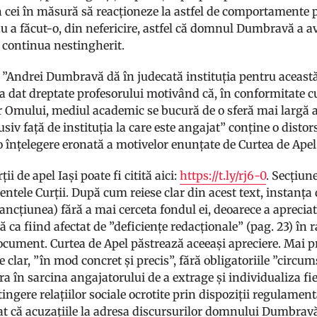
 cei în măsură să reacționeze la astfel de comportamente p
nu a făcut-o, din nefericire, astfel că domnul Dumbravă a av
e continua nestingherit.
 ”Andrei Dumbravă dă în judecată instituția pentru această 
i-a dat dreptate profesorului motivând că, în conformitate 
r Omului, mediul academic se bucură de o sferă mai largă a l
lusiv față de instituția la care este angajat” conține o dist
 înțelegere eronată a motivelor enunțate de Curtea de Apel 
ii de apel Iași poate fi citită aici:
https://t.ly/rj6-0
. Secțiune
entele Curții. După cum reiese clar din acest text, instanța
ancțiunea) fără a mai cerceta fondul ei, deoarece a apreciat
ă ca fiind afectat de ”deficiențe redacționale” (pag. 23) în r
ocument. Curtea de Apel păstrează aceeași apreciere. Mai pr
e clar, ”în mod concret și precis”, fără obligatoriile ”circu
era în sarcina angajatorului de a extrage și individualiza f
ngere relațiilor sociale ocrotite prin dispoziții regulamenta
at că acuzațiile la adresa discursurilor domnului Dumbravă