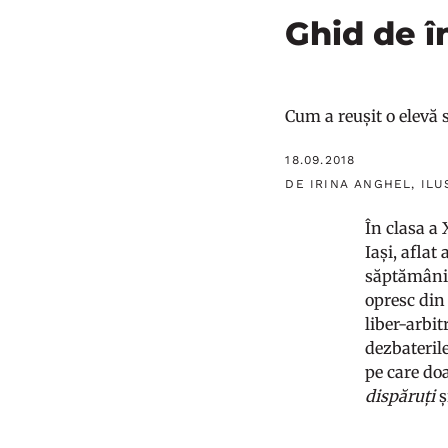
Ghid de î
Cum a reușit o elevă s
18.09.2018
DE IRINA ANGHEL, ILU
În clasa a
Iași, aflat
săptămâni 1
opresc din 
liber-arbitr
dezbaterile
pe care do
dispăruți
ș