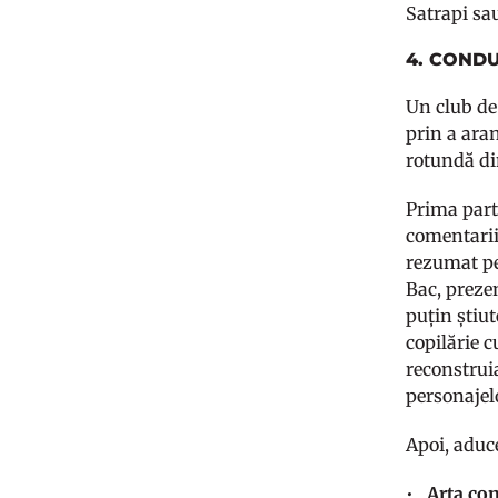
Satrapi sa
4. COND
Un club de
prin a aran
rotundă din
Prima parte
comentariil
rezumat pe
Bac, prezen
puțin știu
copilărie 
reconstruia
personajelo
Apoi, aduce
•
Arta con