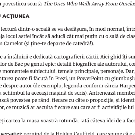
u povestirea scurtă
The Ones Who Walk Away From Omela
U ACȚIUNEA
 lectură dintr-o școală se va desfășura, în mod normal, într
ja locul astfel încât să aducă cât mai puțin cu o sală de cl
 Camelot (și ține-te departe de catedră!).
 a întâlnirii e dedicată cartografierii cărții. Aici ghid îți s
or de Bac pe genul epic: detalii biografice ale autorului, con
 momentele subiectului, temele principale, personaje. Dar,
tarea poate fi făcută în Prezi, un PowerPoint cu giumbușluc
te despre autor (de exemplu, legenda conform căreia Harpe
cu schimbul la aceeași mașină de scris). Antrenează membrii
scă povestea pe rând, fiecare cu câte o propoziție, și ident
r, ce muzică ar asculta fiecare sau care ar fi activitățile lu
ți cartea la masa voastră rotundă. Iată câteva idei de a fac
versației:
pornind de la Holden Caulfield, care spune că o