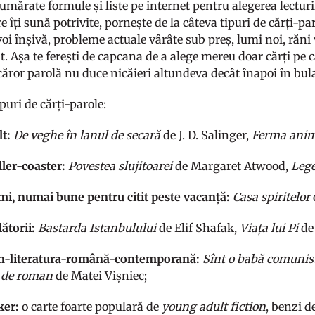
mărate formule și liste pe internet pentru alegerea lecturil
are îți sună potrivite, pornește de la câteva tipuri de cărți-
 voi înșivă, probleme actuale vârâte sub preș, lumi noi, răn
it. Așa te ferești de capcana de a alege mereu doar cărți pe c
 căror parolă nu duce nicăieri altundeva decât înapoi în bula
ipuri de cărți-parole:
lt:
De veghe în lanul de secară
de J. D. Salinger,
Ferma anim
ller-coaster:
Povestea slujitoarei
de Margaret Atwood,
Lege
mi, numai bune pentru citit peste vacanță:
Casa spiritelor
lătorii:
Bastarda Istanbulului
de Elif Shafak,
Viața lui Pi
de
in-literatura-română-contemporană:
Sînt o babă comunis
i de roman
de Matei Vișniec;
ker:
o carte foarte populară de
young adult fiction
, benzi 