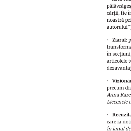
pălăvrăgeșt
cărții, fie
noastră pr
autorului”)
•
Ziarul:
p
transforma
în secțiuni
articolele
dezavantaje
•
Vizionar
precum dis
Anna Kare
Liceenele d
•
Recuzit
care ia not
în lanul de