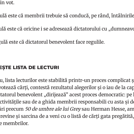
n vot.
ulă este că membrii trebuie să conducă, pe rând, întâlnirile
ulă este că oricine i se adresează dictatorului cu „dumneavo
ulă este că dictatorul benevolent face regulile.
LEȘTE LISTA DE LECTURI
u, lista lecturilor este stabilită printr-un proces complicat 
otează cărți, contestă rezultatul alegerilor și o iau de la 
ictatorul benevolent „dirijează” acest proces democratic: pe
tivitățile sau de a ghida membrii responsabili cu asta și d
ări precum
50 de umbre ale lui Grey
sau Herman Hesse, ambe
ți revine și sarcina de a veni cu o listă de cărți gata pregătită
le membrilor.