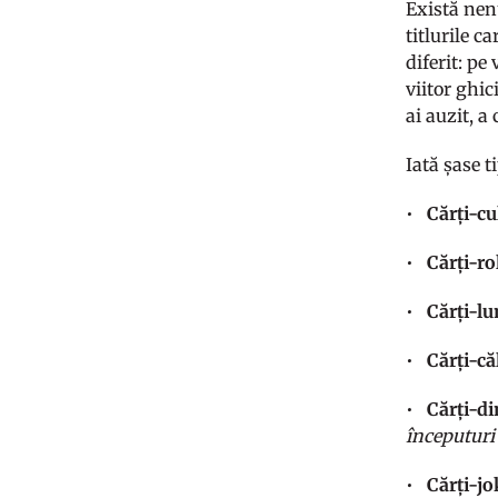
Există nenu
titlurile c
diferit: pe
viitor ghic
ai auzit, a
Iată șase t
•
Cărți-cu
•
Cărți-ro
•
Cărți-lu
•
Cărți-că
•
Cărți-d
începutur
•
Cărți-jo