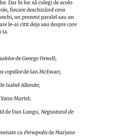
or. Dar în loc să culegi de acolo
parole, fiecare deschizând ceva
i vechi, un prezent paralel sau un
are le-ai citit deja sau despre care
 ta.
alelor
de George Orwell;
a copiilor
de Ian McEwan;
de Isabel Allende;
 Yann Martel;
tă
de Dan Lungu,
Negustorul de
desenate ca
Persepolis
de Marjane