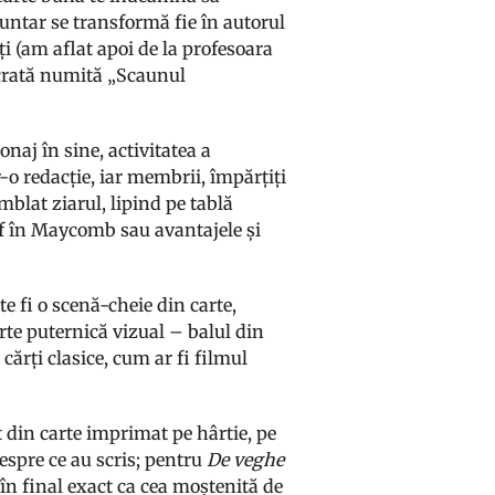
luntar se transformă fie în autorul
lți (am aflat apoi de la profesoara
acrată numită „Scaunul
onaj în sine, activitatea a
-o redacție, iar membrii, împărțiți
amblat ziarul, lipind pe tablă
f în Maycomb sau avantajele și
e fi o scenă-cheie din carte,
arte puternică vizual – balul din
cărți clasice, cum ar fi filmul
din carte imprimat pe hârtie, pe
despre ce au scris; pentru
De veghe
în final exact ca cea moștenită de