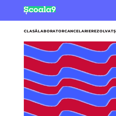
CLASĂ
LABORATOR
CANCELARIE
REZOLVAT
Ș