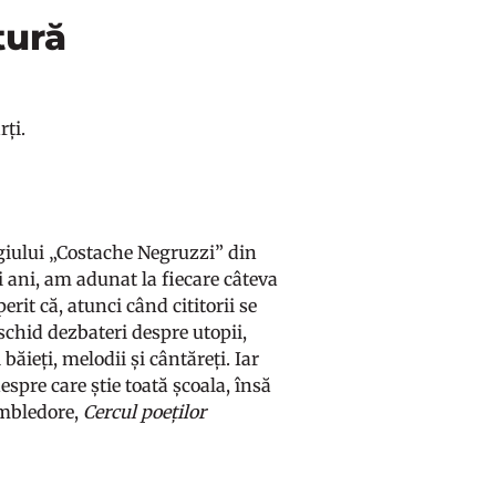
tură
rți.
egiului „Costache Negruzzi” din
oi ani, am adunat la fiecare câteva
rit că, atunci când cititorii se
eschid dezbateri despre utopii,
i băieți, melodii și cântăreți. Iar
despre care știe toată școala, însă
umbledore,
Cercul poeților