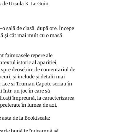
s
de Ursula K. Le Guin.
-o sală de clasă, după ore. Începe
asă și cât mai mult cu o masă
unt faimoasele repere ale
textul istoric al apariției,
 spre deosebire de comentariul de
uri, și include și detalii mai
r Lee și Truman Capote scriau în
 într-un joc în care să
ificați împreună, la caracterizarea
i preferate în lumea de azi.
e asta de la Bookiseala:
 carte bună te îndeamnă să