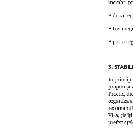
membri pri
A doua reg
A treia reg
A patra reg
3. STABI
În principi
propun și v
Practic, d
organiza ac
recomand
VI-a, ție î
preferințe