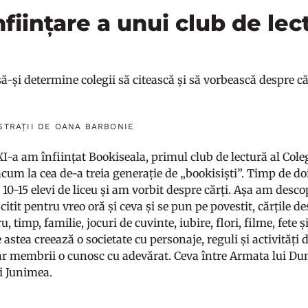
nființare a unui club de lec
ă-și determine colegii să citească și să vorbească despre că
STRAȚII DE OANA BARBONIE
 XI-a am înființat Bookiseala, primul club de lectură al Col
 acum la cea de-a treia generație de „bookisiști”. Timp de d
0-15 elevi de liceu și am vorbit despre cărți. Așa am descope
citit pentru vreo oră și ceva și se pun pe povestit, cărțile d
u, timp, familie, jocuri de cuvinte, iubire, flori, filme, fete ș
 astea creează o societate cu personaje, reguli și activități 
ar membrii o cunosc cu adevărat. Ceva între Armata lui D
i Junimea.