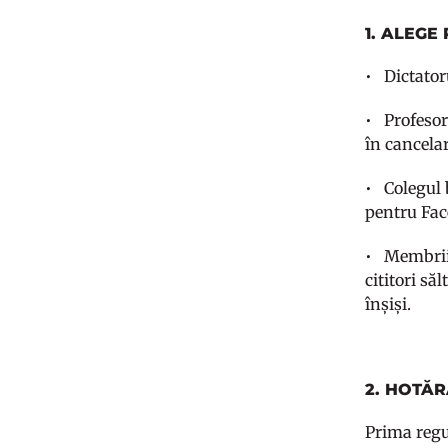
1. ALEGE
• Dictatoru
• Profesor
în cancelar
• Colegul b
pentru Face
• Membrii cl
cititori să
înșiși.
2. HOTĂR
Prima regul