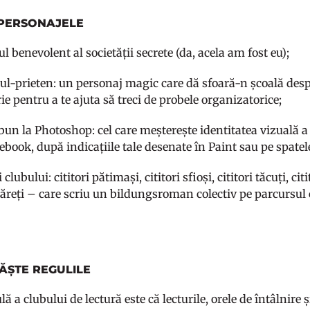
 PERSONAJELE
l benevolent al societății secrete (da, acela am fost eu);
ul-prieten: un personaj magic care dă sfoară-n școală despr
ie pentru a te ajuta să treci de probele organizatorice;
un la Photoshop: cel care meșterește identitatea vizuală a c
book, după indicațiile tale desenate în Paint sau pe spatel
ubului: cititori pătimași, cititori sfioși, cititori tăcuți, citit
ltăreți – care scriu un bildungsroman colectiv pe parcursul 
ĂȘTE REGULILE
ă a clubului de lectură este că lecturile, orele de întâlnire și