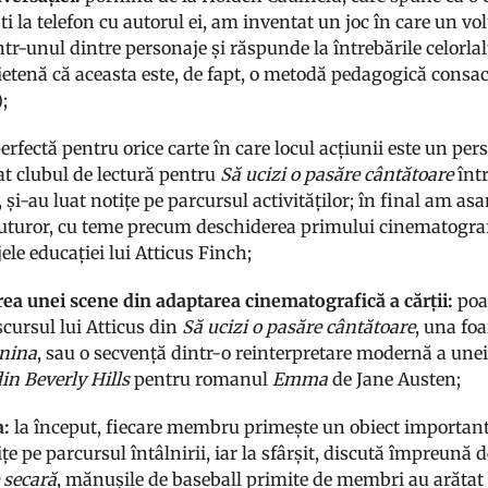
i la telefon cu autorul ei, am inventat un joc în care un vo
 într-unul dintre personaje și răspunde la întrebările celorla
ietenă că aceasta este, de fapt, o metodă pedagogică cons
;
erfectă pentru orice carte în care locul acțiunii este un pers
t clubul de lectură pentru
Să ucizi o pasăre cântătoare
într
, și-au luat notițe pe parcursul activităților; în final am as
 tuturor, cu teme precum deschiderea primului cinematogra
le educației lui Atticus Finch;
ea unei scene din adaptarea cinematografică a cărții:
poat
cursul lui Atticus din
Să ucizi o pasăre cântătoare
, una fo
nina
, sau o secvență dintr-o reinterpretare modernă a unei 
in Beverly Hills
pentru romanul
Emma
de Jane Austen;
a:
la început, fiecare membru primește un obiect important 
ițe pe parcursul întâlnirii, iar la sfârșit, discută împreună 
 secară
, mănușile de baseball primite de membri au arătat 