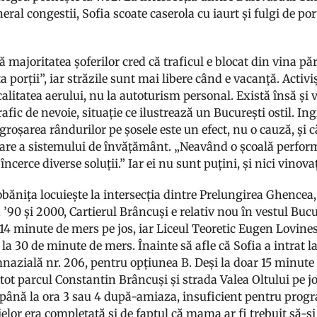
eral congestii, Sofia scoate caserola cu iaurt și fulgi de p
că majoritatea șoferilor cred că traficul e blocat din vina păr
a porții”, iar străzile sunt mai libere când e vacanță. Activ
calitatea aerului, nu la autoturism personal. Există însă și 
rafic de nevoie, situație ce ilustrează un București ostil. 
ngroșarea rândurilor pe șosele este un efect, nu o cauză, și
are a sistemului de învățământ. „Neavând o școală perform
 încerce diverse soluții.” Iar ei nu sunt puțini, și nici vinova
bănița locuiește la intersecția dintre Prelungirea Ghencea,
 ’90 și 2000, Cartierul Brâncuși e relativ nou în vestul Buc
a 14 minute de mers pe jos, iar Liceul Teoretic Eugen Lovin
 la 30 de minute de mers. Înainte să afle că Sofia a intrat la
azială nr. 206, pentru opțiunea B. Deși la doar 15 minute d
tot parcul Constantin Brâncuși și strada Valea Oltului pe jos
 până la ora 3 sau 4 după-amiaza, insuficient pentru progra
elor era completată și de faptul că mama ar fi trebuit să-ș