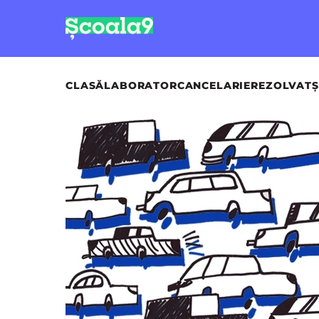
CLASĂ
LABORATOR
CANCELARIE
REZOLVAT
Ș