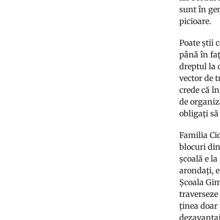
sunt în gen
picioare.
Poate știi 
până în faț
dreptul la 
vector de t
crede că î
de organiz
obligați să
Familia Cio
blocuri din
școală e l
arondați, e
Școala Gimn
traverseze 
ținea doar
dezavantaj