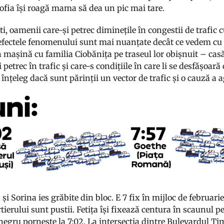
Sofia își roagă mama să dea un pic mai tare.
i, oamenii care-și petrec diminețile în congestii de trafic cu
 efectele fenomenului sunt mai nuanțate decât ce vedem cu 
 mașină cu familia Ciobănița pe traseul lor obișnuit – casă,
i petrec în trafic și care-s condițiile în care li se desfășoară
înțeleg dacă sunt părinții un vector de trafic și o cauză a 
 și Sorina ies grăbite din bloc. E 7 fix în mijloc de februarie
rtierului sunt pustii. Fetița își fixează centura în scaunul 
 negru pornește la 7:02. La intersecția dintre Bulevardul Ti