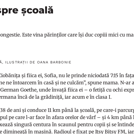
 spre școală
ongestie. Este vina părinților care își duc copiii mici cu ma
Ă, ILUSTRAȚII DE OANA BARBONIE
iobănița și fiica ei, Sofia, nu le prinde niciodată 7:15 în fa
ine ne întoarcem în casă și ne culcăm”, spune mama. N-ar a
 German Goethe, unde învață fiica ei – o fetiță cu ochi expr
rmana încă de la grădiniță, iar acum e în clasa I.
 38 de ani și conduce 11 km până la școală, pe care-i parcu
pul pe care l-ar face în afara orelor de vârf – și 4 km până
fixează singură centura în scaunul pentru copii și se întind
are dimineață în mașină. Radioul e fixat pe Itsy Bitsy FM, i