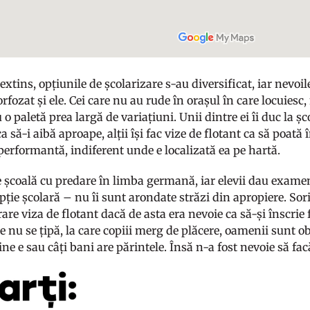
extins, opțiunile de școlarizare s-au diversificat, iar nevoil
ozat și ele. Cei care nu au rude în orașul în care locuiesc,
o paletă prea largă de variațiuni. Unii dintre ei îi duc la șc
 să-i aibă aproape, alții își fac vize de flotant ca să poată î
performantă, indiferent unde e localizată ea pe hartă.
e școală cu predare în limba germană, iar elevii dau exam
ție școlară – nu îi sunt arondate străzi din apropiere. Sori
are viza de flotant dacă de asta era nevoie ca să-și înscrie 
 nu se țipă, la care copiii merg de plăcere, oamenii sunt o
ne e sau câți bani are părintele. Însă n-a fost nevoie să fa