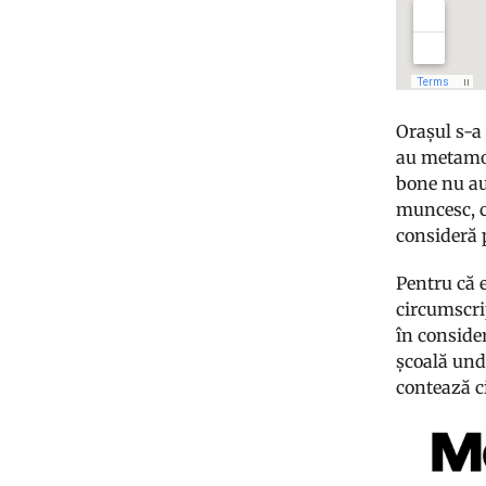
Orașul s-a 
au metamorf
bone nu au 
muncesc, ca
consideră 
Pentru că 
circumscrip
în consider
școală unde
contează ci