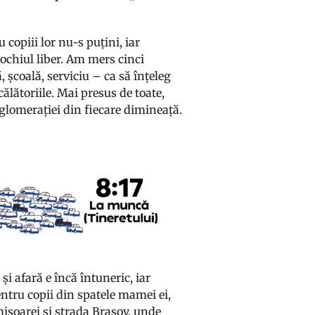
 copiii lor nu-s puțini, iar
ochiul liber. Am mers cinci
 școală, serviciu – ca să înțeleg
 călătoriile. Mai presus de toate,
aglomerației din fiecare dimineață.
 și afară e încă întuneric, iar
pentru copii din spatele mamei ei,
mișoarei și strada Brașov, unde