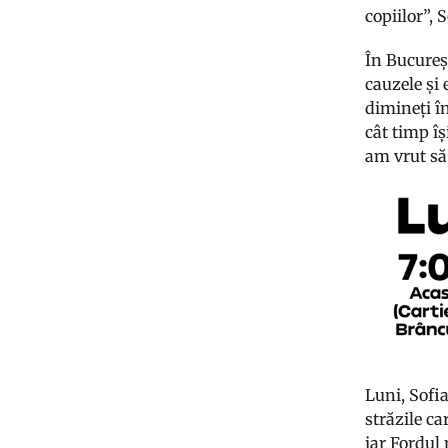
copiilor”, 
În Bucureșt
cauzele și
dimineți în
cât timp îș
am vrut să 
Luni, Sofia
străzile ca
iar Fordul