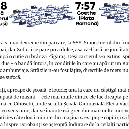
că și mai devreme din parcare, la 6:58. Smoothie-ul din fru
ai, dar Sofiei i se pare prea dulce, așa că-l lasă pe jumătat
pă o cutie cu brânză Făgăraș. Deși cartierul s-a extins, 
 dus - o bandă întors, în condițiile în care au apărut un 
 ambuteiaje. Străzile n-au fost lățite, direcțiile de mers nu
se sufocă.
ți, aproape de școală, e loterie; una la care nu câștigă ma
upată de mașini – cele mai multe dintre ele fac dreapta pe
nuă cu Cihoschi, unde se află Școala Gimnazială Elena Văc
i cu sens unic, dar se înaintează greu din mai multe motiv
nții ies câte două minute din mașină să-și pupe copiii și să 
rea înspre Dorobanți se așteaptă îndurare de la ceilalți partic