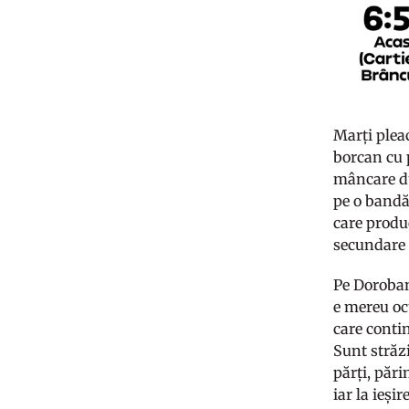
Marți plea
borcan cu p
mâncare du
pe o bandă
care produc
secundare 
Pe Doroban
e mereu oc
care conti
Sunt străz
părți, pări
iar la ieși