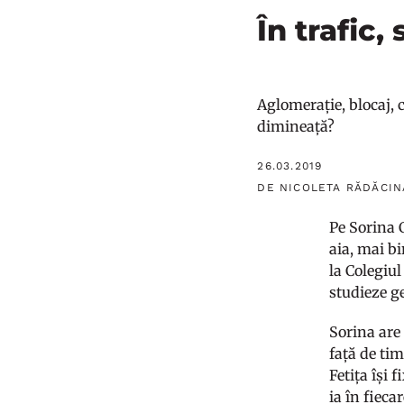
În trafic,
Aglomerație, blocaj, c
dimineață?
26.03.2019
DE NICOLETA RĂDĂCIN
Pe Sorina C
aia, mai b
la Colegiul
studieze ge
Sorina are
față de tim
Fetița își 
ia în fiec