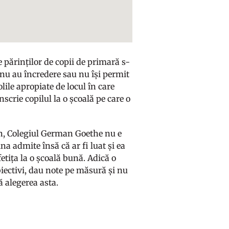
e părinților de copii de primară s-
 nu au încredere sau nu își permit
olile apropiate de locul în care
nscrie copilul la o școală pe care o
en, Colegiul German Goethe nu e
na admite însă că ar fi luat și ea
fetița la o școală bună. Adică o
biectivi, dau note pe măsură și nu
că alegerea asta.