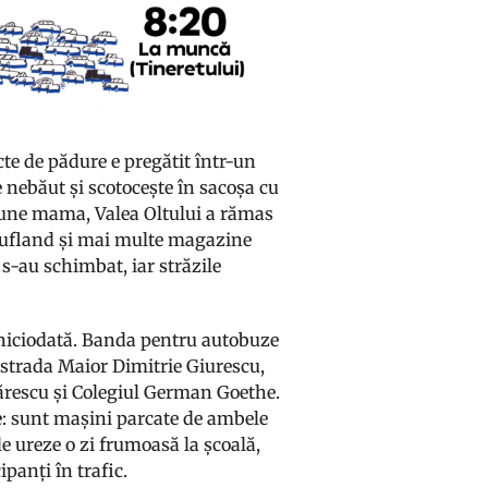
cte de pădure e pregătit într-un
e nebăut și scotocește în sacoșa cu
spune mama, Valea Oltului a rămas
Kaufland și mai multe magazine
 s-au schimbat, iar străzile
i niciodată. Banda pentru autobuze
 strada Maior Dimitrie Giurescu,
ărescu și Colegiul German Goethe.
e: sunt mașini parcate de ambele
le ureze o zi frumoasă la școală,
ipanți în trafic.