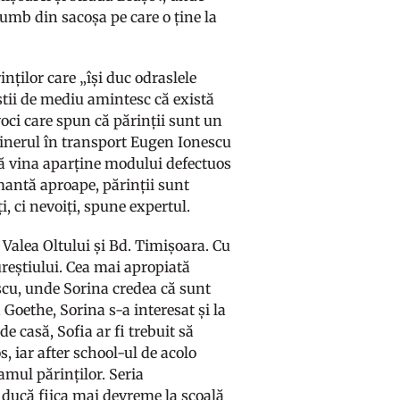
orumb din sacoșa pe care o ține la
inților care „își duc odraslele
iștii de mediu amintesc că există
voci care spun că părinții sunt un
Inginerul în transport Eugen Ionescu
 că vina aparține modului defectuos
antă aproape, părinții sunt
ți, ci nevoiți, spune expertul.
 Valea Oltului și Bd. Timișoara. Cu
ureștiului. Cea mai apropiată
escu, unde Sorina credea că sunt
 Goethe, Sorina s-a interesat și la
e casă, Sofia ar fi trebuit să
, iar after school-ul de acolo
mul părinților. Seria
i ducă fiica mai devreme la școală