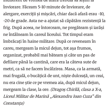
înviorare. Făceam 5-10 minute de înviorare, de
alergare, exerciții și mișcări, chiar dacă afară erau -10,
-20 de grade. Asta ne-a ajutat să căpătăm rezistență la
frig. După aceea, ne întorceam, ne pregăteam și iarăși
ne întâlneam în careul liceului. Tot timpul eram
îmbrăcați în haine militare. După ce reveneam în
careu, mergeam la micul dejun, tot așa frumos,
organizat, probabil mai băteam și câte un pas de
defilare până la cantină, care era la câteva sute de
metri, ca să ne facem încălzirea. Masa, ca la armată,
mai frugală, o bucățică de unt, niște dulceață, un ceai,
nu era cine știe ce pe vremea aia, după micul dejun,
mergeam la clase, la ore.
(Dragoș Chirilă, clasa a X-a,
Liceul Militar de Marină „Alexandru Ioan Cuza” din
Constanța)