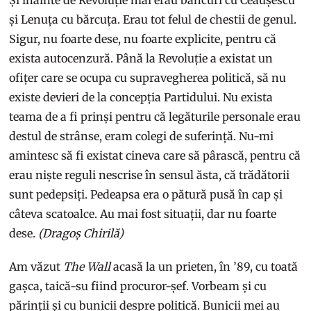
Și înainte de Revoluție mai erau bancuri cu Ceaușescu
și Lenuța cu bărcuța. Erau tot felul de chestii de genul.
Sigur, nu foarte dese, nu foarte explicite, pentru că
exista autocenzură. Până la Revoluție a existat un
ofițer care se ocupa cu supravegherea politică, să nu
existe devieri de la concepția Partidului. Nu exista
teama de a fi prinși pentru că legăturile personale erau
destul de strânse, eram colegi de suferință. Nu-mi
amintesc să fi existat cineva care să pârască, pentru că
erau niște reguli nescrise în sensul ăsta, că trădătorii
sunt pedepsiți. Pedeapsa era o pătură pusă în cap și
câteva scatoalce. Au mai fost situații, dar nu foarte
dese.
(Dragoș Chirilă)
Am văzut
The Wall
acasă la un prieten, în ’89, cu toată
gașca, taică-su fiind procuror-șef. Vorbeam și cu
părinții și cu bunicii despre politică. Bunicii mei au