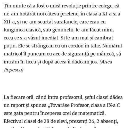
Țin minte că a fost o mică revoluție printre colege, că
ne-am hotărât noi câteva prietene, în clasa a XI-a și a
XII-a, și ne-am scurtat sarafanele, care erau cu
lungimea clasică, sub genunchi; le-am făcut mini,
ceea ce s-a văzut imediat. Și le-am mai și cambrat
puțin. Ele se strângeau cu un cordon în talie. Numărul
matricol îl puneam cu ace de siguranță pe mânecă, să
intrăm în liceu și după aceea îl dădeam jos.
(Anca
Popescu)
La fiecare oră, când intra profesorul, șeful clasei dădea
un raport și spunea „Tovarășe Profesor, clasa a IX-a C
este gata pentru începerea orei de matematică.
Efectivul clasei de 28 de elevi, prezenți 26, 2 absenți,