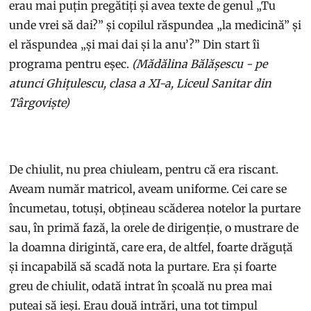
erau mai puțin pregătiți și avea texte de genul „Tu
unde vrei să dai?” și copilul răspundea „la medicină” și
el răspundea „și mai dai și la anu’?” Din start îi
programa pentru eșec.
(Mădălina Bălășescu - pe
atunci Ghițulescu, clasa a XI-a, Liceul Sanitar din
Târgoviște)
De chiulit, nu prea chiuleam, pentru că era riscant.
Aveam număr matricol, aveam uniforme. Cei care se
încumetau, totuși, obțineau scăderea notelor la purtare
sau, în primă fază, la orele de dirigenție, o mustrare de
la doamna dirigintă, care era, de altfel, foarte drăguță
și incapabilă să scadă nota la purtare. Era și foarte
greu de chiulit, odată intrat în școală nu prea mai
puteai să ieși. Erau două intrări, una tot timpul