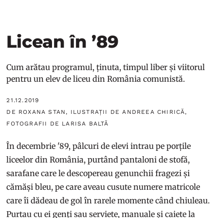
Licean în ’89
Cum arătau programul, ținuta, timpul liber și viitorul
pentru un elev de liceu din România comunistă.
21.12.2019
DE ROXANA STAN, ILUSTRAȚII DE ANDREEA CHIRICĂ,
FOTOGRAFII DE LARISA BALTĂ
În decembrie '89, pâlcuri de elevi intrau pe porțile
liceelor din România, purtând pantaloni de stofă,
sarafane care le descopereau genunchii fragezi și
cămăși bleu, pe care aveau cusute numere matricole
care îi dădeau de gol în rarele momente când chiuleau.
Purtau cu ei genți sau serviete, manuale și caiete la