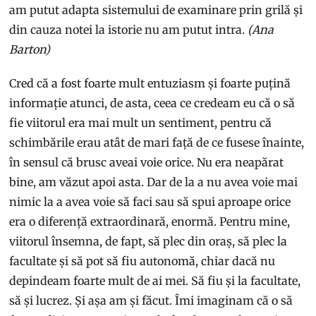
am putut adapta sistemului de examinare prin grilă și
din cauza notei la istorie nu am putut intra.
(Ana
Barton)
Cred că a fost foarte mult entuziasm și foarte puțină
informație atunci, de asta, ceea ce credeam eu că o să
fie viitorul era mai mult un sentiment, pentru că
schimbările erau atât de mari față de ce fusese înainte,
în sensul că brusc aveai voie orice. Nu era neapărat
bine, am văzut apoi asta. Dar de la a nu avea voie mai
nimic la a avea voie să faci sau să spui aproape orice
era o diferență extraordinară, enormă. Pentru mine,
viitorul însemna, de fapt, să plec din oraș, să plec la
facultate și să pot să fiu autonomă, chiar dacă nu
depindeam foarte mult de ai mei. Să fiu și la facultate,
să și lucrez. Și așa am și făcut. Îmi imaginam că o să