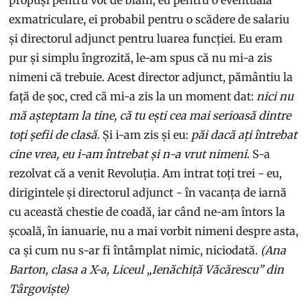
exmatriculare, ei probabil pentru o scădere de salariu
și directorul adjunct pentru luarea funcției. Eu eram
pur și simplu îngrozită, le-am spus că nu mi-a zis
nimeni că trebuie. Acest director adjunct, pământiu la
față de șoc, cred că mi-a zis la un moment dat:
nici nu
mă așteptam la tine, că tu ești cea mai serioasă dintre
toți șefii de clasă
. Și i-am zis și eu:
păi dacă ați întrebat
cine vrea, eu i-am întrebat și n-a vrut nimeni
. S-a
rezolvat că a venit Revoluția. Am intrat toți trei - eu,
dirigintele și directorul adjunct - în vacanța de iarnă
cu această chestie de coadă, iar când ne-am întors la
școală, în ianuarie, nu a mai vorbit nimeni despre asta,
ca și cum nu s-ar fi întâmplat nimic, niciodată.
(Ana
Barton, clasa a X-a, Liceul „Ienăchiță Văcărescu” din
Târgoviște)