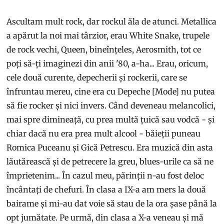
Ascultam mult rock, dar rockul ăla de atunci. Metallica
a apărut la noi mai târzior, erau White Snake, trupele
de rock vechi, Queen, bineînțeles, Aerosmith, tot ce
poți să-ți imaginezi din anii '80, a-ha... Erau, oricum,
cele două curente, depecherii și rockerii, care se
înfruntau mereu, cine era cu Depeche [Mode] nu putea
să fie rocker și nici invers. Când deveneau melancolici,
mai spre dimineață, cu prea multă țuică sau vodcă - și
chiar dacă nu era prea mult alcool - băieții puneau
Romica Puceanu și Gică Petrescu. Era muzică din asta
lăutărească și de petrecere la greu, blues-urile ca să ne
împrietenim... În cazul meu, părinții n-au fost deloc
încântați de chefuri. În clasa a IX-a am mers la două
bairame și mi-au dat voie să stau de la ora șase până la
opt jumătate. Pe urmă, din clasa a X-a veneau și mă