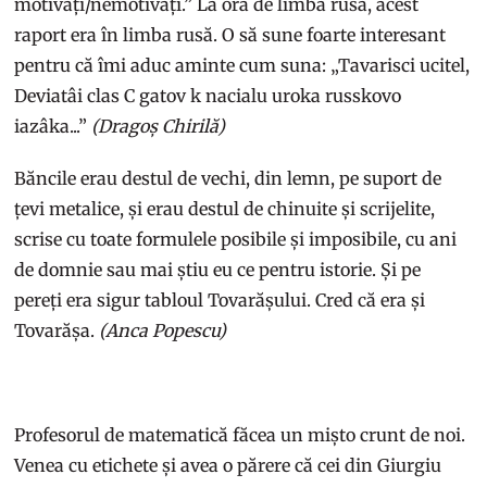
motivați/nemotivați.” La ora de limba rusă, acest
raport era în limba rusă. O să sune foarte interesant
pentru că îmi aduc aminte cum suna: „Tavarisci ucitel,
Deviatâi clas C gatov k nacialu uroka russkovo
iazâka...”
(Dragoș Chirilă)
Băncile erau destul de vechi, din lemn, pe suport de
țevi metalice, și erau destul de chinuite și scrijelite,
scrise cu toate formulele posibile și imposibile, cu ani
de domnie sau mai știu eu ce pentru istorie. Și pe
pereți era sigur tabloul Tovarășului. Cred că era și
Tovarășa.
(Anca Popescu)
Profesorul de matematică făcea un mișto crunt de noi.
Venea cu etichete și avea o părere că cei din Giurgiu