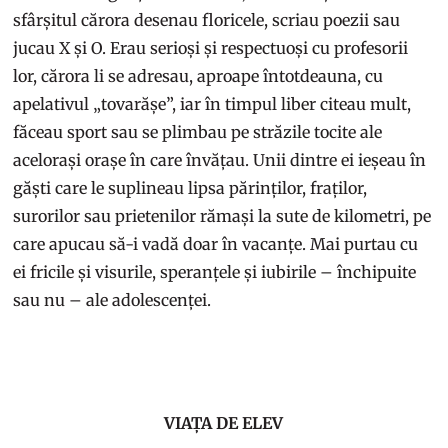
sfârșitul cărora desenau floricele, scriau poezii sau
jucau X și O. Erau serioși și respectuoși cu profesorii
lor, cărora li se adresau, aproape întotdeauna, cu
apelativul „tovarășe”, iar în timpul liber citeau mult,
făceau sport sau se plimbau pe străzile tocite ale
acelorași orașe în care învățau. Unii dintre ei ieșeau în
găști care le suplineau lipsa părinților, fraților,
surorilor sau prietenilor rămași la sute de kilometri, pe
care apucau să-i vadă doar în vacanțe. Mai purtau cu
ei fricile și visurile, speranțele și iubirile – închipuite
sau nu – ale adolescenței.
VIAȚA DE ELEV