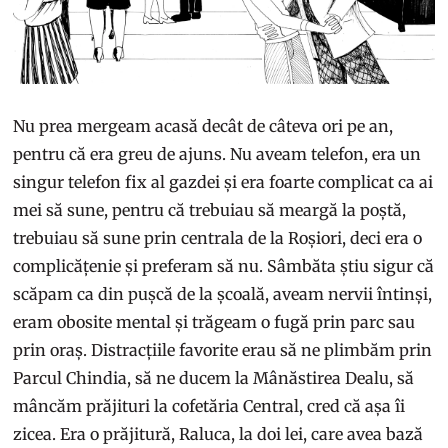
Nu prea mergeam acasă decât de câteva ori pe an,
pentru că era greu de ajuns. Nu aveam telefon, era un
singur telefon fix al gazdei și era foarte complicat ca ai
mei să sune, pentru că trebuiau să meargă la poștă,
trebuiau să sune prin centrala de la Roșiori, deci era o
complicățenie și preferam să nu. Sâmbăta știu sigur că
scăpam ca din pușcă de la școală, aveam nervii întinși,
eram obosite mental și trăgeam o fugă prin parc sau
prin oraș. Distracțiile favorite erau să ne plimbăm prin
Parcul Chindia, să ne ducem la Mânăstirea Dealu, să
mâncăm prăjituri la cofetăria Central, cred că așa îi
zicea. Era o prăjitură, Raluca, la doi lei, care avea bază