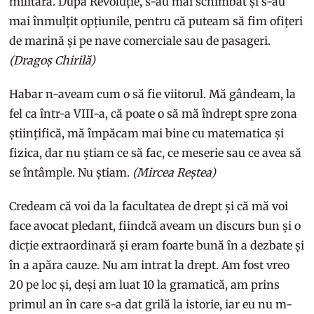
militară. După Revoluție, s-au mai schimbat și s-au
mai înmulțit opțiunile, pentru că puteam să fim ofițeri
de marină și pe nave comerciale sau de pasageri.
(Dragoș Chirilă)
Habar n-aveam cum o să fie viitorul. Mă gândeam, la
fel ca într-a VIII-a, că poate o să mă îndrept spre zona
științifică, mă împăcam mai bine cu matematica și
fizica, dar nu știam ce să fac, ce meserie sau ce avea să
se întâmple. Nu știam.
(Mircea Reștea)
Credeam că voi da la facultatea de drept și că mă voi
face avocat pledant, fiindcă aveam un discurs bun și o
dicție extraordinară și eram foarte bună în a dezbate și
în a apăra cauze. Nu am intrat la drept. Am fost vreo
20 pe loc și, deși am luat 10 la gramatică, am prins
primul an în care s-a dat grilă la istorie, iar eu nu m-