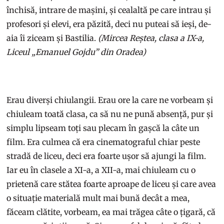
închisă, intrare de mașini, și cealaltă pe care intrau și
profesori și elevi, era păzită, deci nu puteai să ieși, de-
aia îi ziceam și Bastilia.
(Mircea Reștea, clasa a IX-a,
Liceul „Emanuel Gojdu” din Oradea)
Erau diverși chiulangii. Erau ore la care ne vorbeam și
chiuleam toată clasa, ca să nu ne pună absență, pur și
simplu lipseam toți sau plecam în gașcă la câte un
film. Era culmea că era cinematograful chiar peste
stradă de liceu, deci era foarte ușor să ajungi la film.
Iar eu în clasele a XI-a, a XII-a, mai chiuleam cu o
prietenă care stătea foarte aproape de liceu și care avea
o situație materială mult mai bună decât a mea,
făceam clătite, vorbeam, ea mai trăgea câte o țigară, că