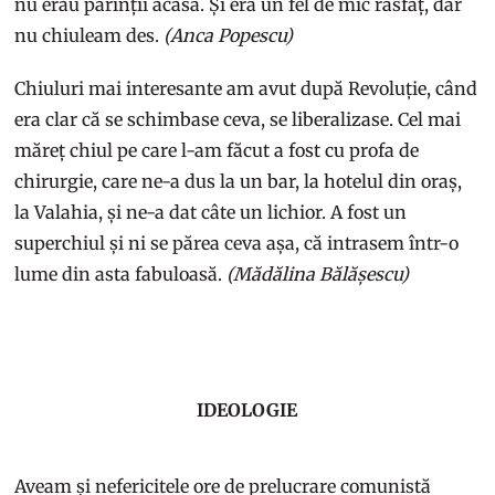
nu erau părinții acasă. Și era un fel de mic răsfăț, dar
nu chiuleam des.
(Anca Popescu)
Chiuluri mai interesante am avut după Revoluție, când
era clar că se schimbase ceva, se liberalizase. Cel mai
măreț chiul pe care l-am făcut a fost cu profa de
chirurgie, care ne-a dus la un bar, la hotelul din oraș,
la Valahia, și ne-a dat câte un lichior. A fost un
superchiul și ni se părea ceva așa, că intrasem într-o
lume din asta fabuloasă.
(Mădălina Bălășescu)
IDEOLOGIE
Aveam și nefericitele ore de prelucrare comunistă