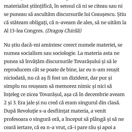
materialist științifică, în sensul că ni se citeau sau ni
se puneau să ascultăm discursurile lui Ceaușescu. Știu
că stăteam obligați, că n-aveam de ales, să ne uităm la
Al 13-lea Congres.
(Dragoș Chirilă)
Nu știu dacă-mi amintesc corect numele materiei, se
numea socialism sau sociologie. La materia asta ne
punea să învățăm discursurile Tovarășului și să le
reproducem cât se poate de bine, iar eu n-am reușit
niciodată, nu că aș fi fost un dizident, dar pur și
simplu nu reușeam să memorez nimic și nici să
înțeleg ce zicea Tovarășul, așa că în decembrie aveam
2 și 3. Era jale și nu cred că eram singurul din clasă.
După Revoluție s-a desființat materia, a venit
profesoara o singură oră, a început să plângă și să ne
ceară iertare, că ea n-a vrut, că-i pare rău și apoi a