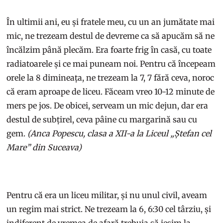
În ultimii ani, eu și fratele meu, cu un an jumătate mai
mic, ne trezeam destul de devreme ca să apucăm să ne
încălzim până plecăm. Era foarte frig în casă, cu toate
radiatoarele și ce mai puneam noi. Pentru că începeam
orele la 8 dimineața, ne trezeam la 7, 7 fără ceva, noroc
că eram aproape de liceu. Făceam vreo 10-12 minute de
mers pe jos. De obicei, serveam un mic dejun, dar era
destul de subțirel, ceva pâine cu margarină sau cu
gem.
(Anca Popescu, clasa a XII-a la Liceul „Ștefan cel
Mare” din Suceava)
Pentru că era un liceu militar, și nu unul civil, aveam
un regim mai strict. Ne trezeam la 6, 6:30 cel târziu, și
indiferent de vremea de afară trebuia să ieșim la