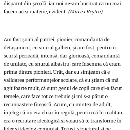
dispărut din școală, iar noi ne-am bucurat că nu mai
facem acea materie, evident.
(Mircea Reștea)
Am fost șoim al patriei, pionier, comandantă de
detașament, cu șnurul galben, și am fost, pentru o
scurtă perioadă, intensă, dar glorioasă, comandantă
de unitate, cu șnurul albastru, care însemna că eram
prima dintre pionieri. Urât, dar eu simțeam că e
validarea performanțelor școlare, că eu știam că mă
agit foarte mult, că sunt genul de copil care și-a făcut
temele, care face tot ce trebuie și mi s-a părut o
recunoaștere firească. Acum, cu mintea de adult,
înțeleg că nu era chiar în regulă, pentru că în realitate
era o recrutare ideologică și voiau să te transforme în
lider și ideolog comunist. Totuși, structural și pe