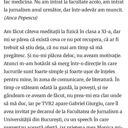
fac medicina. Nu am intrat la facultate acolo, am intrat
la jurnalism anul următor, dar într-adevăr am muncit.
(Anca Popescu)
Am făcut câteva meditații la fizică în clasa a XI-a, dar
mi se părea că există ceva ce nu pot recupera, că ar fi
trebuit să știu deja, că nu mai am timp să mă
pregătesc. Și nu-mi plăcea deloc, nu aveam motivație.
Atunci m-am hotărât să merg într-o direcție în care
lucrurile sunt foarte simple și foarte ușor de înțeles
pentru mine, în zona de comunicare, de literatură. În
timp ce stăteam odată la gazdă, la povești, și ne
gândeam ce aveam de făcut, nu prea-mi era clar unde
să mă duc, iar pe TVR2 apare Gabriel Giurgiu, care îl
avea invitat pe decanul de la Facultatea de Jurnalism a
Universității din București, cu un speech în care
prezentau această ofertă, iar prietena mea Monica mi-