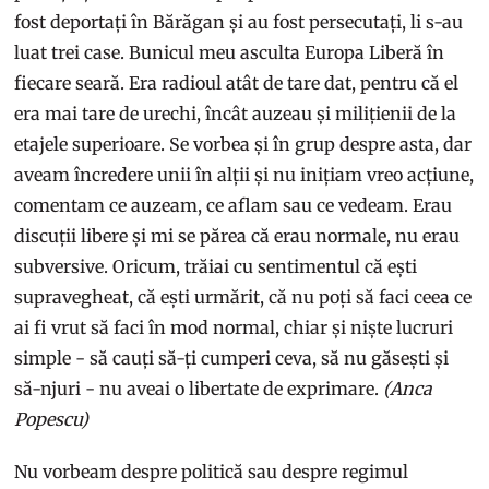
fost deportați în Bărăgan și au fost persecutați, li s-au
luat trei case. Bunicul meu asculta Europa Liberă în
fiecare seară. Era radioul atât de tare dat, pentru că el
era mai tare de urechi, încât auzeau și milițienii de la
etajele superioare. Se vorbea și în grup despre asta, dar
aveam încredere unii în alții și nu inițiam vreo acțiune,
comentam ce auzeam, ce aflam sau ce vedeam. Erau
discuții libere și mi se părea că erau normale, nu erau
subversive. Oricum, trăiai cu sentimentul că ești
supravegheat, că ești urmărit, că nu poți să faci ceea ce
ai fi vrut să faci în mod normal, chiar și niște lucruri
simple - să cauți să-ți cumperi ceva, să nu găsești și
să-njuri - nu aveai o libertate de exprimare.
(Anca
Popescu)
Nu vorbeam despre politică sau despre regimul