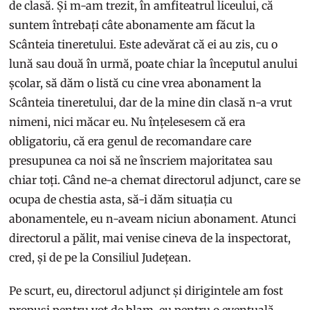
de clasă. Și m-am trezit, în amfiteatrul liceului, că
suntem întrebați câte abonamente am făcut la
Scânteia tineretului. Este adevărat că ei au zis, cu o
lună sau două în urmă, poate chiar la începutul anului
școlar, să dăm o listă cu cine vrea abonament la
Scânteia tineretului, dar de la mine din clasă n-a vrut
nimeni, nici măcar eu. Nu înțelesesem că era
obligatoriu, că era genul de recomandare care
presupunea ca noi să ne înscriem majoritatea sau
chiar toți. Când ne-a chemat directorul adjunct, care se
ocupa de chestia asta, să-i dăm situația cu
abonamentele, eu n-aveam niciun abonament. Atunci
directorul a pălit, mai venise cineva de la inspectorat,
cred, și de pe la Consiliul Județean.
Pe scurt, eu, directorul adjunct și dirigintele am fost
propuși pentru vot de blam, eu pentru o eventuală