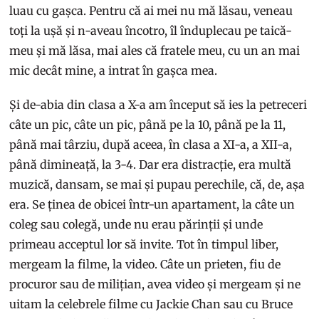
luau cu gașca. Pentru că ai mei nu mă lăsau, veneau
toți la ușă și n-aveau încotro, îl înduplecau pe taică-
meu și mă lăsa, mai ales că fratele meu, cu un an mai
mic decât mine, a intrat în gașca mea.
Și de-abia din clasa a X-a am început să ies la petreceri
câte un pic, câte un pic, până pe la 10, până pe la 11,
până mai târziu, după aceea, în clasa a XI-a, a XII-a,
până dimineață, la 3-4. Dar era distracție, era multă
muzică, dansam, se mai și pupau perechile, că, de, așa
era. Se ținea de obicei într-un apartament, la câte un
coleg sau colegă, unde nu erau părinții și unde
primeau acceptul lor să invite. Tot în timpul liber,
mergeam la filme, la video. Câte un prieten, fiu de
procuror sau de milițian, avea video și mergeam și ne
uitam la celebrele filme cu Jackie Chan sau cu Bruce