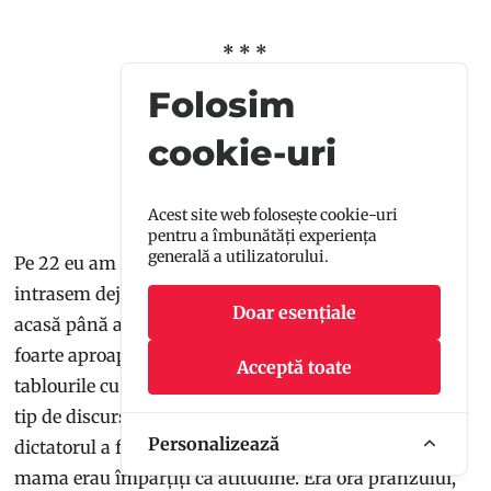
* * *
Folosim
cookie-uri
EPILOG: REVOLUȚIA
Acest site web folosește cookie-uri
pentru a îmbunătăți experiența
generală a utilizatorului.
Pe 22 eu am fost la mama la serviciu, pentru că
intrasem deja în vacanță, și de când am plecat eu de
Doar esențiale
acasă până am ajuns la ea – mama avea serviciul
foarte aproape – unii dintre colegii ei dăduseră jos
Acceptă toate
tablourile cu Ceaușescu. La radio se auzea deja un alt
tip de discurs, în care printre altele se anunța că
Personalizează
dictatorul a fugit. Dar oamenii ăia de la serviciu de la
mama erau împărțiți ca atitudine. Era ora prânzului,