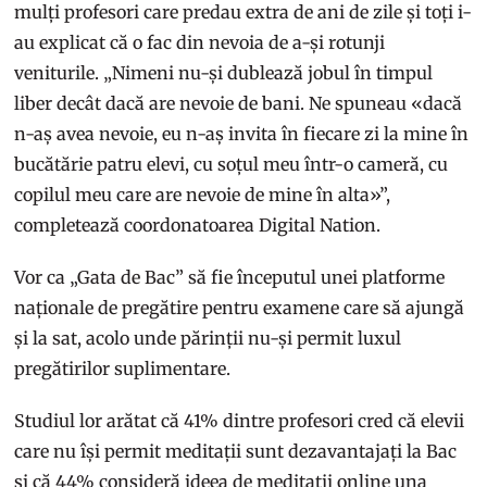
mulți profesori care predau extra de ani de zile și toți i-
au explicat că o fac din nevoia de a-și rotunji
veniturile. „Nimeni nu-și dublează jobul în timpul
liber decât dacă are nevoie de bani. Ne spuneau «dacă
n-aș avea nevoie, eu n-aș invita în fiecare zi la mine în
bucătărie patru elevi, cu soțul meu într-o cameră, cu
copilul meu care are nevoie de mine în alta»”,
completează coordonatoarea Digital Nation.
Vor ca „Gata de Bac” să fie începutul unei platforme
naționale de pregătire pentru examene care să ajungă
și la sat, acolo unde părinții nu-și permit luxul
pregătirilor suplimentare.
Studiul lor arătat că 41% dintre profesori cred că elevii
care nu își permit meditații sunt dezavantajați la Bac
și că 44% consideră ideea de meditații online una