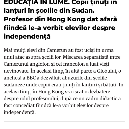
EDUCAȚIA ÎN LUME. Copii ținuți în
lanțuri în școlile din Sudan.
Profesor din Hong Kong dat afară
fiindcă le-a vorbit elevilor despre
independență
Mai mulți elevi din Camerun au fost uciși în urma
unui atac asupra școlii lor. Mișcarea separatistă între
Camerunul anglofon și cel francofon a luat vieți
nevinovate. În același timp, în altă parte a Globului, o
anchetă a BBC a dezvăluit abuzurile din școlile
sudaneze unde copiii erau ținuți în lanțuri și bătuți. În
același timp, în Hong Kong s-a iscat o dezbatere
despre rolul profesorului, după ce un cadru didactic a
fost concediat fiindcă le-a vorbit elevilor despre
independență.