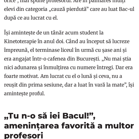
orice”, mai spune profesorul. Are în palmares mulți
elevi din categoria „cauză pierdută” care au luat Bac-ul
după ce au lucrat cu el.
Își amintește de un tânăr acum student la
Kinetoterapie în anul doi. Când au început să lucreze
împreună, el terminase liceul în urmă cu șase ani și
era angajat într-o cafenea din București. „Nu mai știa
nici adunarea și înmulțirea cu numere întregi. Dar era
foarte motivat. Am lucrat cu el o lună și ceva, nu a
reușit din prima sesiune, dar a luat în vară la mate”, își
amintește proful.
„Tu n-o să iei Bacul!”,
amenințarea favorită a multor
profesori