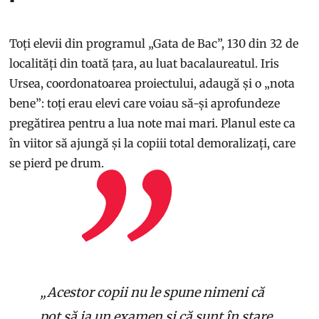
Toți elevii din programul „Gata de Bac”, 130 din 32 de
localități din toată țara, au luat bacalaureatul. Iris
Ursea, coordonatoarea proiectului, adaugă și o „nota
bene”: toți erau elevi care voiau să-și aprofundeze
pregătirea pentru a lua note mai mari. Planul este ca
în viitor să ajungă și la copiii total demoralizați, care
se pierd pe drum.
„Acestor copii nu le spune nimeni că
pot să ia un examen și că sunt în stare