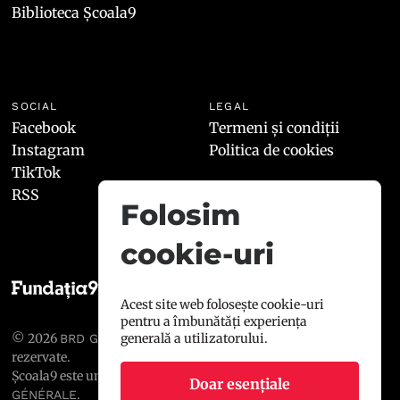
Biblioteca Școala9
SOCIAL
LEGAL
Facebook
Termeni și condiții
Instagram
Politica de cookies
TikTok
RSS
Folosim
cookie-uri
Acest site web folosește cookie-uri
pentru a îmbunătăți experiența
© 2026
, toate drepturile
generală a utilizatorului.
BRD GROUPE SOCIÉTÉ GÉNÉRALE
rezervate.
Școala9 este un proiect susținut de
BRD GROUPE SOCIÉTÉ
Doar esențiale
.
GÉNÉRALE