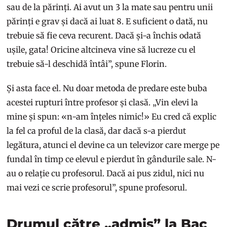
sau de la părinți. Ai avut un 3 la mate sau pentru unii
părinți e grav și dacă ai luat 8. E suficient o dată, nu
trebuie să fie ceva recurent. Dacă și-a închis odată
ușile, gata! Oricine altcineva vine să lucreze cu el
trebuie să-l deschidă întâi”, spune Florin.
Și asta face el. Nu doar metoda de predare este buba
acestei rupturi între profesor și clasă. „Vin elevi la
mine și spun: «n-am înțeles nimic!» Eu cred că explic
la fel ca proful de la clasă, dar dacă s-a pierdut
legătura, atunci el devine ca un televizor care merge pe
fundal în timp ce elevul e pierdut în gândurile sale. N-
au o relație cu profesorul. Dacă ai pus zidul, nici nu
mai vezi ce scrie profesorul”, spune profesorul.
Drumul către „admis” la Bac