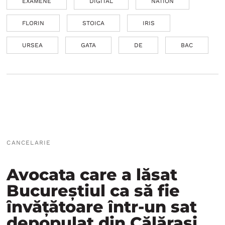
EXAMENE
DIGITAL
NATION
FLORIN
STOICA
IRIS
URSEA
GATA
DE
BAC
CANCELARIE
Avocata care a lăsat
Bucureștiul ca să fie
învățătoare într-un sat
depopulat din Călărași.