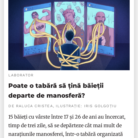
LABORATOR
Poate o tabără să țină băieții
departe de manosferă?
DE RALUCA CRISTEA, ILUSTRAȚIE: IRIS GOLGOȚIU
15 băieți cu vârste între 17 și 26 de ani au încercat,
timp de trei zile, să se depărteze cât mai mult de
narațiunile manosferei, într-o tabără organizată