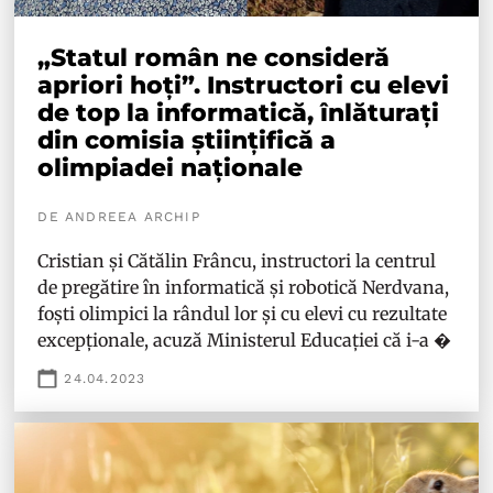
„Statul român ne consideră
apriori hoți”. Instructori cu elevi
de top la informatică, înlăturați
din comisia științifică a
olimpiadei naționale
DE ANDREEA ARCHIP
Cristian și Cătălin Frâncu, instructori la centrul
de pregătire în informatică și robotică Nerdvana,
foști olimpici la rândul lor și cu elevi cu rezultate
excepționale, acuză Ministerul Educației că i-a �
24.04.2023