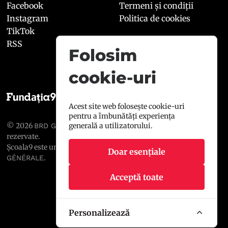
Facebook
Termeni și condiții
Instagram
Politica de cookies
TikTok
RSS
Folosim
cookie-uri
Acest site web folosește cookie-uri
pentru a îmbunătăți experiența
© 2026
, toate drepturile
generală a utilizatorului.
BRD GROUPE SOCIÉTÉ GÉNÉRALE
rezervate.
Școala9 este un proiect susținut de
BRD GROUPE SOCIÉTÉ
Doar esențiale
.
GÉNÉRALE
Acceptă toate
Personalizează