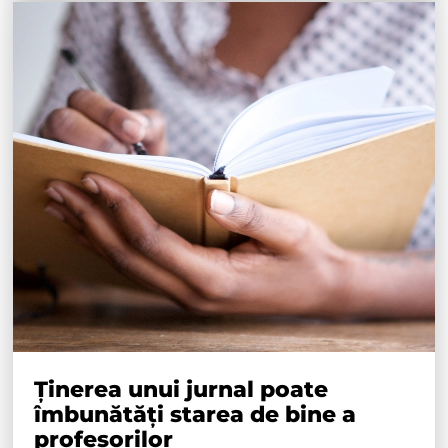
Ținerea unui jurnal poate
îmbunătăți starea de bine a
profesorilor