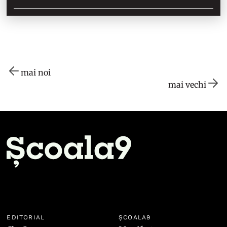
mai noi
mai vechi
EDITORIAL
ȘCOALA9