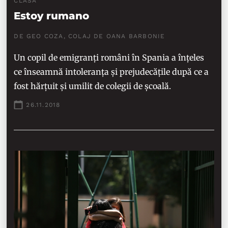
CLASĂ
Estoy rumano
DE GEO COZA, COLAJ DE OANA BARBONIE
Un copil de emigranți români în Spania a înțeles
ce înseamnă intoleranța și prejudecățile după ce a
fost hărțuit și umilit de colegii de școală.
26.11.2018