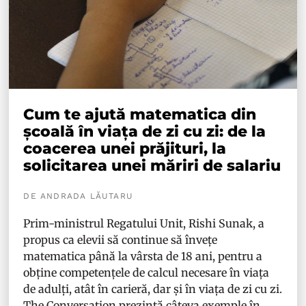
Cum te ajută matematica din
școală în viața de zi cu zi: de la
coacerea unei prăjituri, la
solicitarea unei măriri de salariu
DE ANDRADA LĂUTARU
Prim-ministrul Regatului Unit, Rishi Sunak, a
propus ca elevii să continue să învețe
matematica până la vârsta de 18 ani, pentru a
obține competențele de calcul necesare în viața
de adulți, atât în carieră, dar și în viața de zi cu zi.
The Conversation
prezintă câteva exemple în