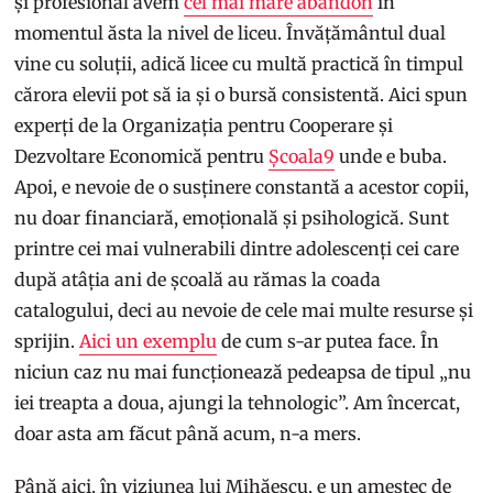
și profesional avem
cel mai mare abandon
în
momentul ăsta la nivel de liceu. Învățământul dual
vine cu soluții, adică licee cu multă practică în timpul
cărora elevii pot să ia și o bursă consistentă. Aici spun
experți de la Organizația pentru Cooperare și
Dezvoltare Economică pentru
Școala9
unde e buba.
Apoi, e nevoie de o susținere constantă a acestor copii,
nu doar financiară, emoțională și psihologică. Sunt
printre cei mai vulnerabili dintre adolescenți cei care
după atâția ani de școală au rămas la coada
catalogului, deci au nevoie de cele mai multe resurse și
sprijin.
Aici un exemplu
de cum s-ar putea face. În
niciun caz nu mai funcționează pedeapsa de tipul „nu
iei treapta a doua, ajungi la tehnologic”. Am încercat,
doar asta am făcut până acum, n-a mers.
Până aici, în viziunea lui Mihăescu, e un amestec de