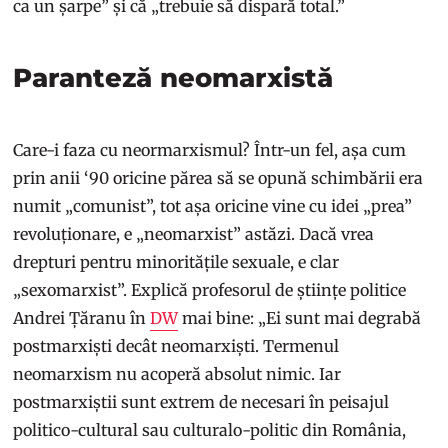
ca un șarpe” și că „trebuie să dispară total.”
Paranteză neomarxistă
Care-i faza cu neormarxismul? Într-un fel, așa cum
prin anii ‘90 oricine părea să se opună schimbării era
numit „comunist”, tot așa oricine vine cu idei „prea”
revoluționare, e „neomarxist” astăzi. Dacă vrea
drepturi pentru minoritățile sexuale, e clar
„sexomarxist”. Explică profesorul de științe politice
Andrei Țăranu în
DW
mai bine: „Ei sunt mai degrabă
postmarxiști decât neomarxiști. Termenul
neomarxism nu acoperă absolut nimic. Iar
postmarxiștii sunt extrem de necesari în peisajul
politico-cultural sau culturalo-politic din România,