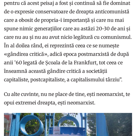
pentru că acest peisaj a fost și continuă să fie dominat
de o expresie conservatoare de dreapta anticomunistă
care a obosit de propria-i importanță și care nu mai
spune nimic generațiilor care au astăzi 20-30 de ani și
care nu au și nu au avut nicio legătură cu comunismul.
În al doilea rând, ei reprezintă ceea ce se numește
«gândirea critică», adică epoca postmarxistă de după
anii ’60 legată de Școala de la Frankfurt, tot ceea ce
înseamnă această gândire critică a societății
capitaliste, postcapitaliste, a capitalismului târziu”.
Cu alte cuvinte, nu ne place de tine, ești neomarxist, te
opui extremei dreapta, ești neomarxist.