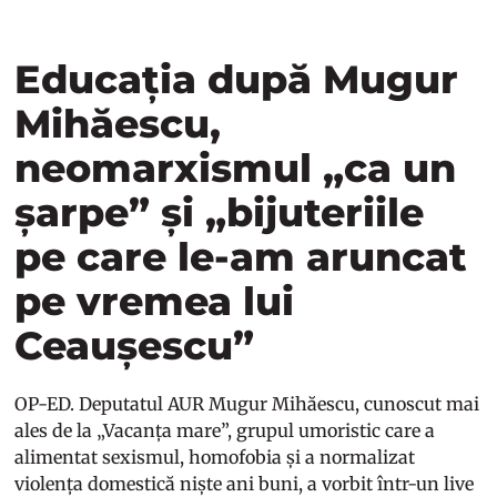
Educația după Mugur
Mihăescu,
neomarxismul „ca un
șarpe” și „bijuteriile
pe care le-am aruncat
pe vremea lui
Ceaușescu”
OP-ED. Deputatul AUR Mugur Mihăescu, cunoscut mai
ales de la „Vacanța mare”, grupul umoristic care a
alimentat sexismul, homofobia și a normalizat
violența domestică niște ani buni, a vorbit într-un live