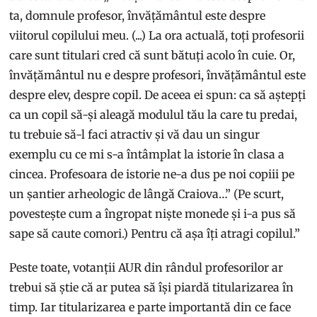
ta, domnule profesor, învățământul este despre
viitorul copilului meu. (...) La ora actuală, toți profesorii
care sunt titulari cred că sunt bătuți acolo în cuie. Or,
învățământul nu e despre profesori, învățământul este
despre elev, despre copil. De aceea ei spun: ca să aștepți
ca un copil să-și aleagă modulul tău la care tu predai,
tu trebuie să-l faci atractiv și vă dau un singur
exemplu cu ce mi s-a întâmplat la istorie în clasa a
cincea. Profesoara de istorie ne-a dus pe noi copiii pe
un șantier arheologic de lângă Craiova…” (Pe scurt,
povestește cum a îngropat niște monede și i-a pus să
sape să caute comori.) Pentru că așa îți atragi copilul.”
Peste toate, votanții AUR din rândul profesorilor ar
trebui să știe că ar putea să își piardă titularizarea în
timp. Iar titularizarea e parte importantă din ce face