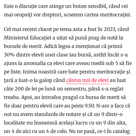
Este o discuție care atinge un buton sensibil, când cei
mai oropsiți vor drepturi, scoatem cartea meritocrației.
Cel mai recent clocot pe tema asta a fost în 2023, când
Ministerul Educației a uitat să pună prag de notă la
bursele de merit. Adică legea a menționat că primii
30% dintre elevii unei clase iau bursă, astfel încât s-a
ajuns la anomalia ca elevi care aveau medii sub 5 să fie
pe liste. Inima noastră care bate pentru meritocrație și
țară a luat-o la galop când
câteva mii de elevi
au luat
câte 200 de lei pe lună un semestru, până s-a reglat
treaba. Apoi, au introdus pragul ca bursa de merit să
fie doar pentru elevii care au peste 9.50. N-are a face că
noi nu avem standarde de notare și că un 9 dintr-o
localitate nu înseamnă același lucru cu un 9 din alta,
un 4 de aici cu un 4 de colo. Nu ne pasă, ce-i în catalog