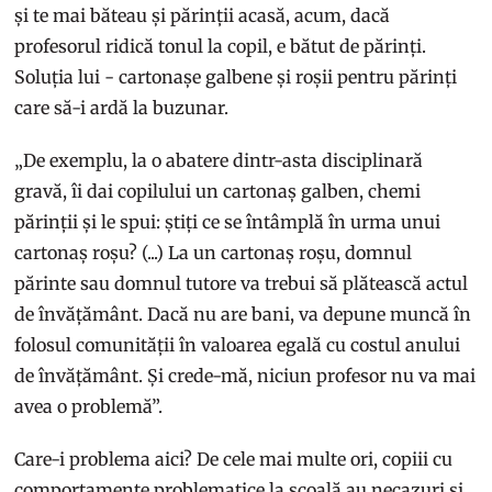
și te mai băteau și părinții acasă, acum, dacă
profesorul ridică tonul la copil, e bătut de părinți.
Soluția lui - cartonașe galbene și roșii pentru părinți
care să-i ardă la buzunar.
„De exemplu, la o abatere dintr-asta disciplinară
gravă, îi dai copilului un cartonaș galben, chemi
părinții și le spui: știți ce se întâmplă în urma unui
cartonaș roșu? (...) La un cartonaș roșu, domnul
părinte sau domnul tutore va trebui să plătească actul
de învățământ. Dacă nu are bani, va depune muncă în
folosul comunității în valoarea egală cu costul anului
de învățământ. Și crede-mă, niciun profesor nu va mai
avea o problemă”.
Care-i problema aici? De cele mai multe ori, copiii cu
comportamente problematice la școală au necazuri și