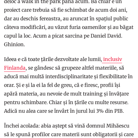
deloc a walk in the park până acum. Ba chiar e un
proiect care trebuia să fie schimbat de acum doi ani,
dar au deschis fereastra, au aruncat în spațiul public
câteva modificări, au văzut furia oamenilor și au băgat
capul la loc. Acum a picat sarcina pe Daniel David.
Ghinion.
Ideea e că toate țările dezvoltate ale lumii,
inclusiv
Finlanda
, se gândesc să grupeze altfel materiile, să
aducă mai multă interdisciplinaritate și flexibilitate în
orar. Și e și la ei la fel de greu, că e firesc, profii își
apără materia, au nevoie de mult training și învățare
pentru schimbare. Chiar și în țările cu multe resurse.
Adică nu alea care se învârt în jurul lui 3% din PIB.
Închei acolada: abia aștept să vină domnul Mihăescu
să le spună profilor care materii sunt obligatorii și care