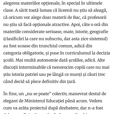
alegerea materiilor opționale, în special în ultimele
clase. A sărit toată lumea că liceenii nu știu să aleagă,
că oricum vor alege doar materii de Bac, că profesorii
nu știu să facă opționale atractive. Apoi, câte o oră din
materiile considerate serioase, mate, istorie, geografie
(clasificări la care nu subscriu, dar asta zice sistemul)
au fost scoase din trunchiul comun, adică din
categoria obligatorie, și puse în curriculumul la decizia
școlii. Mai multă autonomie dată școlilor, adică. Alte
discuții interminabile că nenorocim copiii care nu mai
știu istoria patriei sau pe lângă ce munți și râuri trec
când decid să plece definitiv din țară.
În fine, un „nu se poate” colectiv, manevrat destul de
elegant de Ministerul Educației până acum. Vedem
cum va arăta proiectul după dezbatere, dar n-a fost