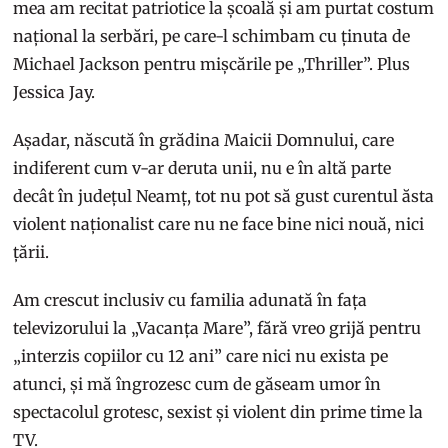
mea am recitat patriotice la școală și am purtat costum
național la serbări, pe care-l schimbam cu ținuta de
Michael Jackson pentru mișcările pe „Thriller”. Plus
Jessica Jay.
Așadar, născută în grădina Maicii Domnului, care
indiferent cum v-ar deruta unii, nu e în altă parte
decât în județul Neamț, tot nu pot să gust curentul ăsta
violent naționalist care nu ne face bine nici nouă, nici
țării.
Am crescut inclusiv cu familia adunată în fața
televizorului la „Vacanța Mare”, fără vreo grijă pentru
„interzis copiilor cu 12 ani” care nici nu exista pe
atunci, și mă îngrozesc cum de găseam umor în
spectacolul grotesc, sexist și violent din prime time la
TV.