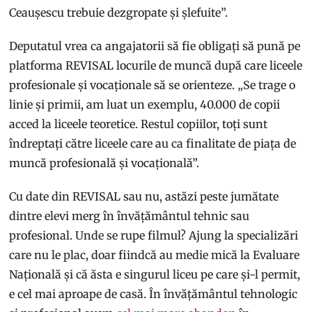
Ceaușescu trebuie dezgropate și șlefuite”.
Deputatul vrea ca angajatorii să fie obligați să pună pe
platforma REVISAL locurile de muncă după care liceele
profesionale și vocaționale să se orienteze. „Se trage o
linie și primii, am luat un exemplu, 40.000 de copii
acced la liceele teoretice. Restul copiilor, toți sunt
îndreptați către liceele care au ca finalitate de piața de
muncă profesională și vocațională”.
Cu date din REVISAL sau nu, astăzi peste jumătate
dintre elevi merg în învățământul tehnic sau
profesional. Unde se rupe filmul? Ajung la specializări
care nu le plac, doar fiindcă au medie mică la Evaluare
Națională și că ăsta e singurul liceu pe care și-l permit,
e cel mai aproape de casă. În învățământul tehnologic