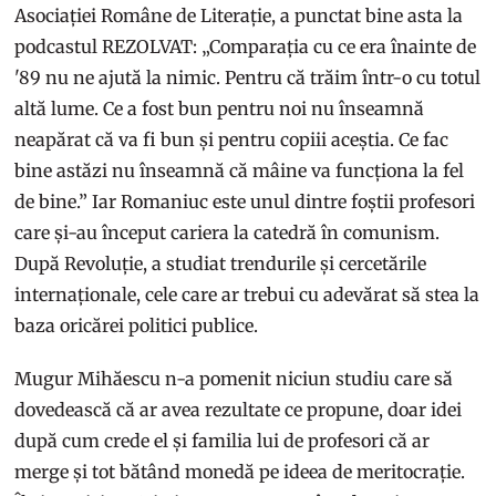
Asociației Române de Literație, a punctat bine asta la
podcastul REZOLVAT: „Comparația cu ce era înainte de
'89 nu ne ajută la nimic. Pentru că trăim într-o cu totul
altă lume. Ce a fost bun pentru noi nu înseamnă
neapărat că va fi bun și pentru copiii aceștia. Ce fac
bine astăzi nu înseamnă că mâine va funcționa la fel
de bine.” Iar Romaniuc este unul dintre foștii profesori
care și-au început cariera la catedră în comunism.
După Revoluție, a studiat trendurile și cercetările
internaționale, cele care ar trebui cu adevărat să stea la
baza oricărei politici publice.
Mugur Mihăescu n-a pomenit niciun studiu care să
dovedească că ar avea rezultate ce propune, doar idei
după cum crede el și familia lui de profesori că ar
merge și tot bătând monedă pe ideea de meritocrație.