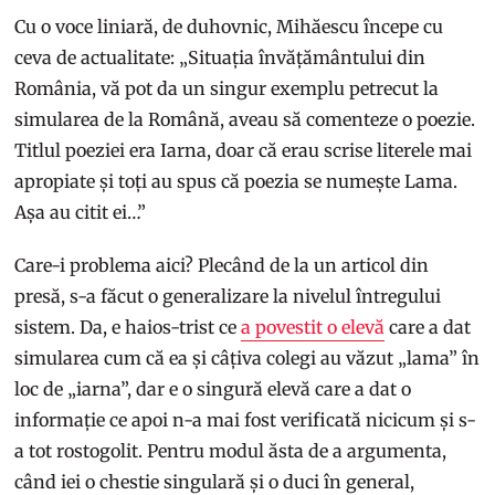
Cu o voce liniară, de duhovnic, Mihăescu începe cu
ceva de actualitate: „Situația învățământului din
România, vă pot da un singur exemplu petrecut la
simularea de la Română, aveau să comenteze o poezie.
Titlul poeziei era Iarna, doar că erau scrise literele mai
apropiate și toți au spus că poezia se numește Lama.
Așa au citit ei…”
Care-i problema aici? Plecând de la un articol din
presă, s-a făcut o generalizare la nivelul întregului
sistem. Da, e haios-trist ce
a povestit o elevă
care a dat
simularea cum că ea și câțiva colegi au văzut „lama” în
loc de „iarna”, dar e o singură elevă care a dat o
informație ce apoi n-a mai fost verificată nicicum și s-
a tot rostogolit. Pentru modul ăsta de a argumenta,
când iei o chestie singulară și o duci în general,