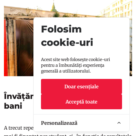
Folosim
cookie-uri
Acest site web folosește cookie-uri
pentru a îmbunătăți experiența
generală a utilizatorului.
Doar esențiale
Învățământul superior lovit la
Acceptă toate
bani
Personalizează
A trecut repede și la învățământul superior care nu va