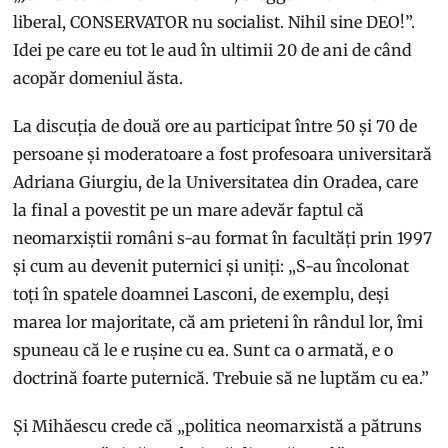
liberal, CONSERVATOR nu socialist. Nihil sine DEO!”.
Idei pe care eu tot le aud în ultimii 20 de ani de când
acopăr domeniul ăsta.
La discuția de două ore au participat între 50 și 70 de
persoane și moderatoare a fost profesoara universitară
Adriana Giurgiu, de la Universitatea din Oradea, care
la final a povestit pe un mare adevăr faptul că
neomarxiștii români s-au format în facultăți prin 1997
și cum au devenit puternici și uniți: „S-au încolonat
toți în spatele doamnei Lasconi, de exemplu, deși
marea lor majoritate, că am prieteni în rândul lor, îmi
spuneau că le e rușine cu ea. Sunt ca o armată, e o
doctrină foarte puternică. Trebuie să ne luptăm cu ea.”
Și Mihăescu crede că „politica neomarxistă a pătruns