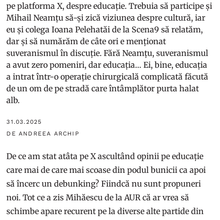
pe platforma X, despre educație. Trebuia să participe și
Mihail Neamțu să-și zică viziunea despre cultură, iar
eu și colega Ioana Pelehatăi de la Scena9 să relatăm,
dar și să numărăm de câte ori e menționat
suveranismul în discuție. Fără Neamțu, suveranismul
a avut zero pomeniri, dar educația… Ei, bine, educația
a intrat într-o operație chirurgicală complicată făcută
de un om de pe stradă care întâmplător purta halat
alb.
31.03.2025
DE ANDREEA ARCHIP
De ce am stat atâta pe X ascultând opinii pe educație
care mai de care mai scoase din podul bunicii ca apoi
să încerc un debunking? Fiindcă nu sunt propuneri
noi. Tot ce a zis Mihăescu de la AUR că ar vrea să
schimbe apare recurent pe la diverse alte partide din