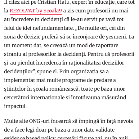
Îl citez aici pe Cristian Hatu, expert în educație, care tot
la
REZOLVAT by Școala9
a zis cum profesorii nu mai
au încredere în decidenți că le-au servit pe tavă tot
felul de idei nefundamentate. „De multe ori, cei din
zona de decizie preferă să se înconjoare de yesmeni. La
un moment dat, se creează un mod de raportare
straniu al profesorilor la decidenți. Pentru că profesorii
și-au pierdut încrederea în raționalitatea deciziilor
decidenților”, spune el. Prin organizația sa a
implementat mai multe programe de predare a
științelor în școala românească, toate pe baza unor
cercetători internaționale și întotdeauna măsurând
impactul.
Multe alte ONG-uri încearcă să împingă în față nevoia
de a face legi doar pe baza a unor date validate -
evidence based policy, cercetări făcute azi, nu în anii