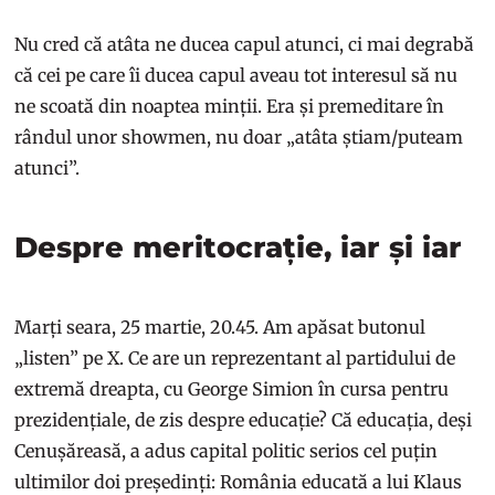
Nu cred că atâta ne ducea capul atunci, ci mai degrabă
că cei pe care îi ducea capul aveau tot interesul să nu
ne scoată din noaptea minții. Era și premeditare în
rândul unor showmen, nu doar „atâta știam/puteam
atunci”.
Despre meritocrație, iar și iar
Marți seara, 25 martie, 20.45. Am apăsat butonul
„listen” pe X. Ce are un reprezentant al partidului de
extremă dreapta, cu George Simion în cursa pentru
prezidențiale, de zis despre educație? Că educația, deși
Cenușăreasă, a adus capital politic serios cel puțin
ultimilor doi președinți: România educată a lui Klaus