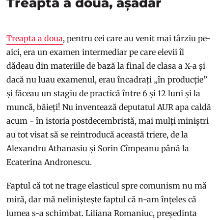
Treapta a doua, așadar
Treapta a doua
, pentru cei care au venit mai târziu pe-
aici, era un examen intermediar pe care elevii îl
dădeau din materiile de bază la final de clasa a X-a și
dacă nu luau examenul, erau încadrați „în producție”
și făceau un stagiu de practică între 6 și 12 luni și la
muncă, băieți! Nu inventează deputatul AUR apa caldă
acum - în istoria postdecembristă, mai mulți miniștri
au tot visat să se reintroducă această triere, de la
Alexandru Athanasiu și Sorin Cîmpeanu până la
Ecaterina Andronescu.
Faptul că tot ne trage elasticul spre comunism nu mă
miră, dar mă neliniștește faptul că n-am înțeles că
lumea s-a schimbat. Liliana Romaniuc, președinta