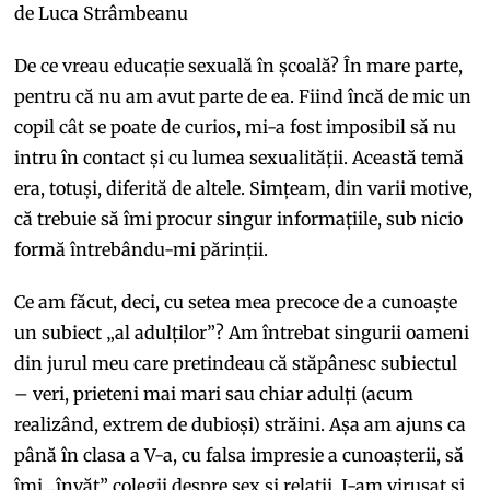
de Luca Strâmbeanu
De ce vreau educație sexuală în școală? În mare parte,
pentru că nu am avut parte de ea. Fiind încă de mic un
copil cât se poate de curios, mi-a fost imposibil să nu
intru în contact și cu lumea sexualității. Această temă
era, totuși, diferită de altele. Simțeam, din varii motive,
că trebuie să îmi procur singur informațiile, sub nicio
formă întrebându-mi părinții.
Ce am făcut, deci, cu setea mea precoce de a cunoaște
un subiect „al adulților”? Am întrebat singurii oameni
din jurul meu care pretindeau că stăpânesc subiectul
– veri, prieteni mai mari sau chiar adulți (acum
realizând, extrem de dubioși) străini. Așa am ajuns ca
până în clasa a V-a, cu falsa impresie a cunoașterii, să
îmi „învăț” colegii despre sex și relații. I-am virusat și