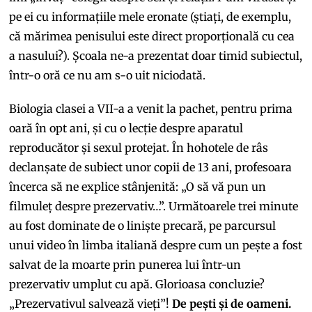
pe ei cu informațiile mele eronate (știați, de exemplu,
că mărimea penisului este direct proporțională cu cea
a nasului?). Școala ne-a prezentat doar timid subiectul,
într-o oră ce nu am s-o uit niciodată.
Biologia clasei a VII-a a venit la pachet, pentru prima
oară în opt ani, și cu o lecție despre aparatul
reproducător și sexul protejat. În hohotele de râs
declanșate de subiect unor copii de 13 ani, profesoara
încerca să ne explice stânjenită: „O să vă pun un
filmuleț despre prezervativ…”. Următoarele trei minute
au fost dominate de o liniște precară, pe parcursul
unui video în limba italiană despre cum un pește a fost
salvat de la moarte prin punerea lui într-un
prezervativ umplut cu apă. Glorioasa concluzie?
„Prezervativul salvează vieți”!
De pești și de oameni.