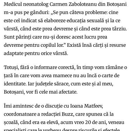
Medicul neonatolog Carmen Zaboloteanu din Botoșani
m-a pus pe gânduri: „Se pun câteva probleme: cine
este cel indicat să elaboreze educația sexuală și la ce
vârstă, când este prea devreme și când este prea târziu.
Sunt părinți care nu-și doresc acest lucru prea
devreme pentru copilul lor.” Există însă cărți și resurse
adaptate pentru orice vârstă.
Totuși, fără o informare corectă, în timp vom rămâne o
țară în care vom avea mamece nu au încă o carte de
identitate. Iar județele sărace, cum este și al meu,
Botoșani, vor fi cele mai afectate.
Îmi amintesc de o discuție cu Ioana Matfeev,
coordonatoare a redacției Buzz, care spunea că la
școală, când era ea elevă, acum vreo 20 de ani, veneau
specialiști care le vorbeau despre riscurile și efectele