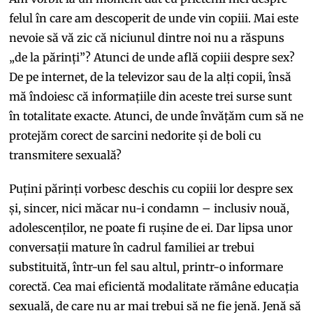
felul în care am descoperit de unde vin copiii. Mai este
nevoie să vă zic că niciunul dintre noi nu a răspuns
„de la părinți”? Atunci de unde află copiii despre sex?
De pe internet, de la televizor sau de la alți copii, însă
mă îndoiesc că informațiile din aceste trei surse sunt
în totalitate exacte. Atunci, de unde învățăm cum să ne
protejăm corect de sarcini nedorite și de boli cu
transmitere sexuală?
Puțini părinți vorbesc deschis cu copiii lor despre sex
și, sincer, nici măcar nu-i condamn – inclusiv nouă,
adolescenților, ne poate fi rușine de ei. Dar lipsa unor
conversații mature în cadrul familiei ar trebui
substituită, într-un fel sau altul, printr-o informare
corectă. Cea mai eficientă modalitate rămâne educația
sexuală, de care nu ar mai trebui să ne fie jenă. Jenă să