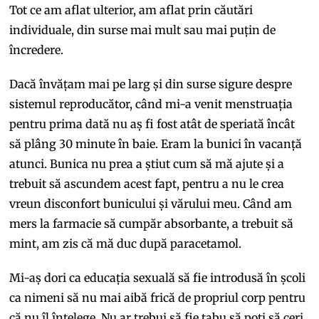
Tot ce am aflat ulterior, am aflat prin căutări
individuale, din surse mai mult sau mai puțin de
încredere.
Dacă învățam mai pe larg și din surse sigure despre
sistemul reproducător, când mi-a venit menstruația
pentru prima dată nu aș fi fost atât de speriată încât
să plâng 30 minute în baie. Eram la bunici în vacanță
atunci. Bunica nu prea a știut cum să mă ajute și a
trebuit să ascundem acest fapt, pentru a nu le crea
vreun disconfort bunicului și vărului meu. Când am
mers la farmacie să cumpăr absorbante, a trebuit să
mint, am zis că mă duc după paracetamol.
Mi-aș dori ca educația sexuală să fie introdusă în școli
ca nimeni să nu mai aibă frică de propriul corp pentru
că nu îl înțelege. Nu ar trebui să fie tabu să poți să ceri