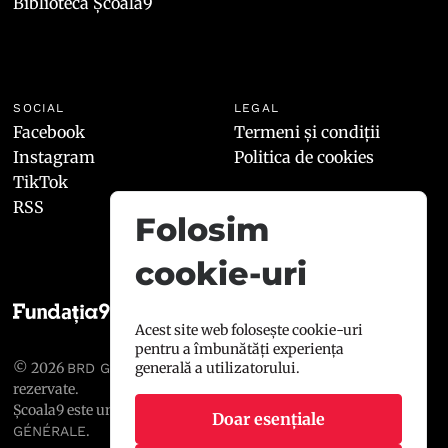
Biblioteca Școala9
SOCIAL
LEGAL
Facebook
Termeni și condiții
Instagram
Politica de cookies
TikTok
RSS
Folosim
cookie-uri
Acest site web folosește cookie-uri
pentru a îmbunătăți experiența
generală a utilizatorului.
© 2026
, toate drepturile
BRD GROUPE SOCIÉTÉ GÉNÉRALE
rezervate.
Școala9 este un proiect susținut de
BRD GROUPE SOCIÉTÉ
Doar esențiale
.
GÉNÉRALE