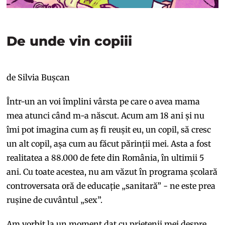
De unde vin copiii
de Silvia Bușcan
Într-un an voi împlini vârsta pe care o avea mama
mea atunci când m-a născut. Acum am 18 ani și nu
îmi pot imagina cum aș fi reușit eu, un copil, să cresc
un alt copil, așa cum au făcut părinții mei. Asta a fost
realitatea a 88.000 de fete din România, în ultimii 5
ani. Cu toate acestea, nu am văzut în programa școlară
controversata oră de educație „sanitară” - ne este prea
rușine de cuvântul „sex”.
Am vorbit la un moment dat cu prietenii mei despre