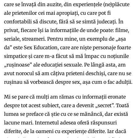
care se învață din auzite, din experiențele (ne)plăcute
ale prietenilor cei mai apropiați, cu care pot fi
confortabili să discute, fără să se simtă judecați. În
privat, fiecare își ia informațiile de unde poate: filme,
seriale, streameri. Pentru mine, un exemplu de „așa
da” este Sex Education, care are niște personaje foarte
simpatice și care m-a făcut să mă împac cu noțiunile
„rușinoase” ale educației sexuale. Pe lângă asta, am
avut norocul să am câțiva prieteni deschiși, care nu se
rușinau să vorbească despre sex, așa cum o fac adulții.
Mi se pare că mulți am rămas cu informații eronate
despre tot acest subiect, care a devenit „secret”. Toată
lumea se preface că știe cu ce se mănâncă, dar există
lacune mari. Internetul adesea oferă răspunsuri
diferite, de la oameni cu experiențe diferite. Iar dacă