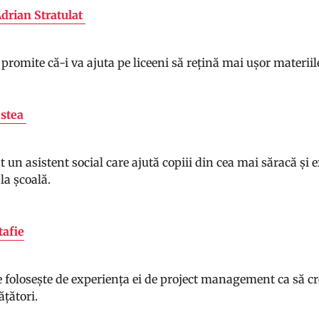
Adrian Stratulat
 promite că-i va ajuta pe liceeni să rețină mai ușor materiil
ostea
at un asistent social care ajută copiii din cea mai săracă ș
la școală.
afie
folosește de experiența ei de project management ca să cr
ățători.