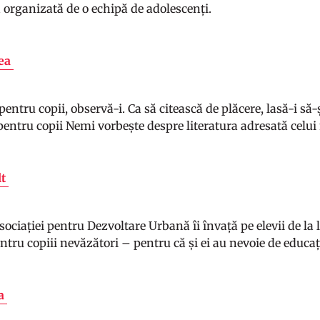
ă organizată de o echipă de adolescenți.
țea
 pentru copii, observă-i. Ca să citească de plăcere, lasă-i să-
 pentru copii Nemi vorbește despre literatura adresată celui
lt
ciației pentru Dezvoltare Urbană îi învață pe elevii de la 
tru copiii nevăzători – pentru că și ei au nevoie de educaț
va