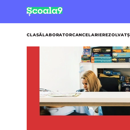
CLASĂ
LABORATOR
CANCELARIE
REZOLVAT
Ș