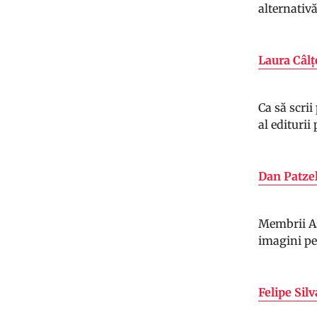
alternativ
Laura Câl
Ca să scrii
al editurii
Dan Patze
Membrii Aso
imagini pen
Felipe Sil