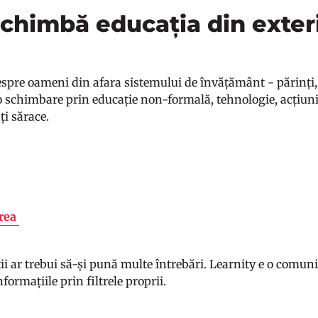
schimbă educația din exter
espre oameni din afara sistemului de învățământ - părinți,
o schimbare prin educație non-formală, tehnologie, acțiun
ți sărace.
area
i ar trebui să-și pună multe întrebări. Learnity e o comunit
nformațiile prin filtrele proprii.