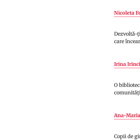
Nicoleta F
Dezvoltă-ți
care încear
Irina Irin
O bibliote
comunități
Ana-Maria
Copii de gi