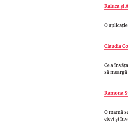
Raluca și 
O aplicație
Claudia C
Ce a învăț
să meargă 
Ramona St
O mamă se 
elevi și înv