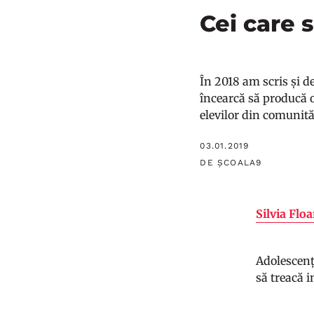
Cei care 
În 2018 am scris și d
încearcă să producă 
elevilor din comunită
03.01.2019
DE ȘCOALA9
Silvia Flo
Adolescenți
să treacă i