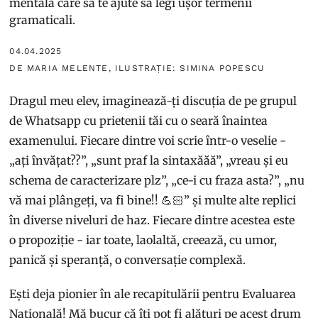
mentală care să te ajute să legi ușor termenii
gramaticali.
04.04.2025
DE MARIA MELENTE, ILUSTRAȚIE: SIMINA POPESCU
Dragul meu elev, imaginează-ți discuția de pe grupul
de Whatsapp cu prietenii tăi cu o seară înaintea
examenului. Fiecare dintre voi scrie într-o veselie -
„ați învățat??”, „sunt praf la sintaxăăă”, „vreau și eu
schema de caracterizare plz”, „ce-i cu fraza asta?”, „nu
vă mai plângeți, va fi bine!! 💪🏻” și multe alte replici
în diverse niveluri de haz. Fiecare dintre acestea este
o propoziție - iar toate, laolaltă, creează, cu umor,
panică și speranță, o conversație complexă.
Ești deja pionier în ale recapitulării pentru Evaluarea
Națională! Mă bucur că îți pot fi alături pe acest drum