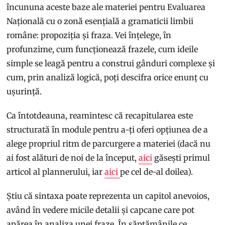
încununa aceste baze ale materiei pentru Evaluarea
Națională cu o zonă esențială a gramaticii limbii
române: propoziția și fraza. Vei înțelege, în
profunzime, cum funcționează frazele, cum ideile
simple se leagă pentru a construi gânduri complexe și
cum, prin analiză logică, poți descifra orice enunț cu
ușurință.
Ca întotdeauna, reamintesc că recapitularea este
structurată în module pentru a-ți oferi opțiunea de a
alege propriul ritm de parcurgere a materiei (dacă nu
ai fost alături de noi de la început,
aici
găsești primul
articol al plannerului, iar
aici
pe cel de-al doilea).
Știu că sintaxa poate reprezenta un capitol anevoios,
având în vedere micile detalii și capcane care pot
apărea în analiza unei fraze. În săptămânile ce