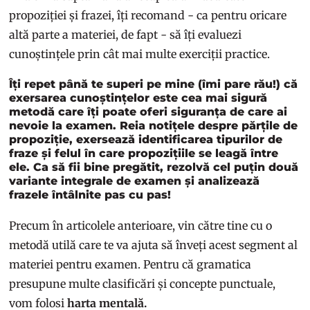
propoziției și frazei, îți recomand - ca pentru oricare
altă parte a materiei, de fapt - să îți evaluezi
cunoștințele prin cât mai multe exerciții practice.
Îți repet până te superi pe mine (îmi pare rău!) că
exersarea cunoștințelor este cea mai sigură
metodă care îți poate oferi siguranța de care ai
nevoie la examen. Reia notițele despre părțile de
propoziție, exersează identificarea tipurilor de
fraze și felul în care propozițiile se leagă între
ele. Ca să fii bine pregătit, rezolvă cel puțin două
variante integrale de examen și analizează
frazele întâlnite pas cu pas!
Precum în articolele anterioare, vin către tine cu o
metodă utilă care te va ajuta să înveți acest segment al
materiei pentru examen. Pentru că gramatica
presupune multe clasificări și concepte punctuale,
vom folosi
harta mentală.