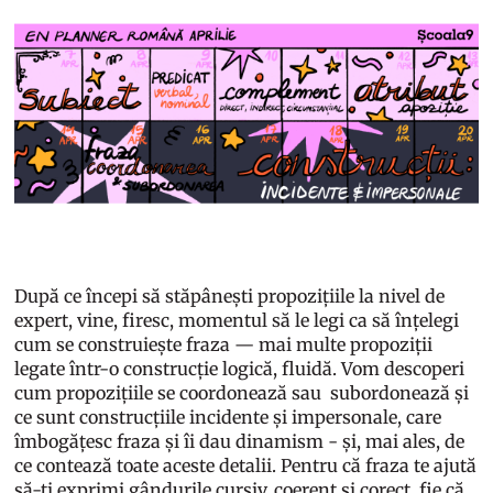
După ce începi să stăpânești propozițiile la nivel de
expert, vine, firesc, momentul să le legi ca să înțelegi
cum se construiește fraza — mai multe propoziții
legate într-o construcție logică, fluidă. Vom descoperi
cum propozițiile se coordonează sau subordonează și
ce sunt construcțiile incidente și impersonale, care
îmbogățesc fraza și îi dau dinamism - și, mai ales, de
ce contează toate aceste detalii. Pentru că fraza te ajută
să-ți exprimi gândurile cursiv, coerent și corect, fie că