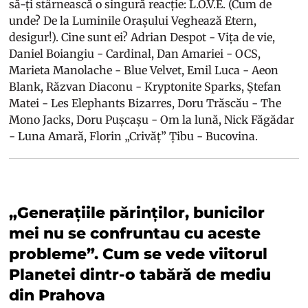
să-ți stârnească o singură reacție: L.O.V.E. (Cum de
unde? De la Luminile Orașului Veghează Etern,
desigur!). Cine sunt ei? Adrian Despot - Vița de vie,
Daniel Boiangiu - Cardinal, Dan Amariei - OCS,
Marieta Manolache - Blue Velvet, Emil Luca - Aeon
Blank, Răzvan Diaconu - Kryptonite Sparks, Ștefan
Matei - Les Elephants Bizarres, Doru Trăscău - The
Mono Jacks, Doru Pușcașu - Om la lună, Nick Făgădar
- Luna Amară, Florin „Crivăț” Țibu - Bucovina.
„Generațiile părinților, bunicilor
mei nu se confruntau cu aceste
probleme”. Cum se vede viitorul
Planetei dintr-o tabără de mediu
din Prahova