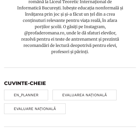
română la Liceul Teoretic Internațional de
Informatică București. Iubește educația nonformală și
învățarea prin joc și și-a făcut un țel din a crea
conținuturi relevante pentru viața reală, în afara
porților școlii. O găsiți pe Instagram,
@profaderomana.ro, unde le dă sfaturi elevilor,
rezolvă pentru ei teste de antrenament și prezintă
recomandări de lectură deopotrivă pentru elevi,
profesori și părinți.
CUVINTE-CHEIE
EN_PLANNER
EVALUAREA NAȚIONALĂ
EVALUARE NAȚIONALĂ