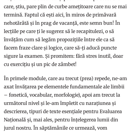
care, știu, pare plin de curbe amețitoare care nu se mai
termină. Faptul că ești aici, în miros de primăvară
nehotărâtă și în prag de vacanță, este semn bun! În
lecțiile pe care ți le sugerez să le recapitulezi, o să
învățăm cum să legăm propozițiile între ele ca să
facem fraze clare și logice, care să-ți aducă puncte
sigure la examen. Și promitem: fără stres inutil, doar
cu exercițiu și un pic de zâmbet!
În primele module, care au trecut (prea) repede, ne-am
axat învățarea pe elementele fundamentale ale limbii
– fonetică, vocabular, morfologie), apoi am trecut la
următorul nivel și le-am împletit cu narațiunea și
descrierea, tipuri de texte esențiale pentru Evaluarea
Națională și, mai ales, pentru înțelegerea lumii din
jurul nostru. În săptămânile ce urmează, vom