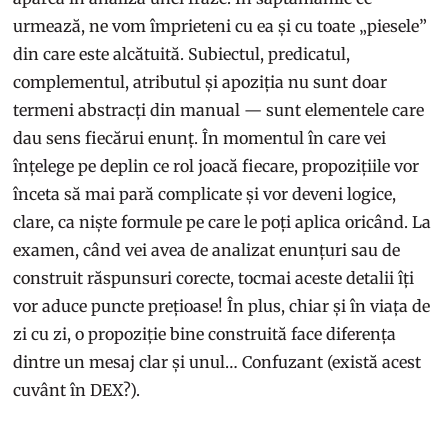
urmează, ne vom împrieteni cu ea și cu toate „piesele”
din care este alcătuită. Subiectul, predicatul,
complementul, atributul și apoziția nu sunt doar
termeni abstracți din manual — sunt elementele care
dau sens fiecărui enunț. În momentul în care vei
înțelege pe deplin ce rol joacă fiecare, propozițiile vor
înceta să mai pară complicate și vor deveni logice,
clare, ca niște formule pe care le poți aplica oricând. La
examen, când vei avea de analizat enunțuri sau de
construit răspunsuri corecte, tocmai aceste detalii îți
vor aduce puncte prețioase! În plus, chiar și în viața de
zi cu zi, o propoziție bine construită face diferența
dintre un mesaj clar și unul… Confuzant (există acest
cuvânt în DEX?).